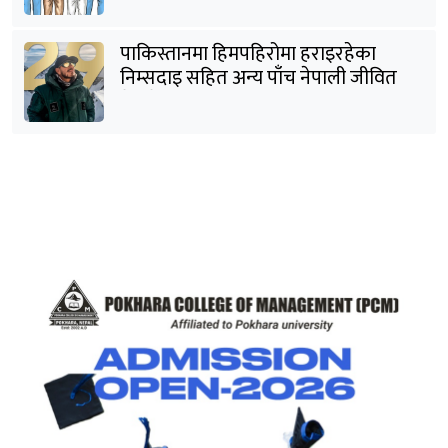
पाकिस्तानमा हिमपहिरोमा हराइरहेका
निम्सदाइ सहित अन्य पाँच नेपाली जीवित
भेटिने आशा कमजोर, युक्तको शव निकालियो