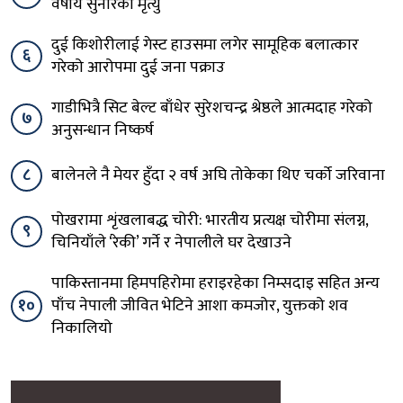
वर्षीय सुनारको मृत्यु
दुई किशोरीलाई गेस्ट हाउसमा लगेर सामूहिक बलात्कार
६
गरेको आरोपमा दुई जना पक्राउ
गाडीभित्रै सिट बेल्ट बाँधेर सुरेशचन्द्र श्रेष्ठले आत्मदाह गरेको
७
अनुसन्धान निष्कर्ष
८
बालेनले नै मेयर हुँदा २ वर्ष अघि तोकेका थिए चर्को जरिवाना
पोखरामा शृंखलाबद्ध चोरी: भारतीय प्रत्यक्ष चोरीमा संलग्न,
९
चिनियाँले ‘रेकी’ गर्ने र नेपालीले घर देखाउने
पाकिस्तानमा हिमपहिरोमा हराइरहेका निम्सदाइ सहित अन्य
१०
पाँच नेपाली जीवित भेटिने आशा कमजोर, युक्तको शव
निकालियो