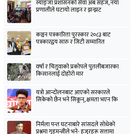
स्याङ्जा प्रशासनको सेवा अब सहज, नयाँ
प्रणालीले घटायो लाइन र झन्झट
कञ्चन पत्रकारिता पुरस्कार २०८३ बाट
पत्रकारद्वय सारु र जिटी सम्मानित
वर्षा र चितुवाको प्रकोपले पुतलीबजारका
किसानलाई दोहोरो मार
यत्रो आन्दोलनबाट आएको सरकारले
सिकेको छैन भने सिकून्, क्षमता भएन कि
विवेक भएन कि के भएन ?: मिराज ढुंगाना
निर्मला पन्त घटनाबारे सांसदले सोधेको
प्रश्नमा गृहमन्त्रीले भने- हजुरहरू सत्तामा