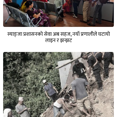
स्याङ्जा प्रशासनको सेवा अब सहज, नयाँ प्रणालीले घटायो
लाइन र झन्झट