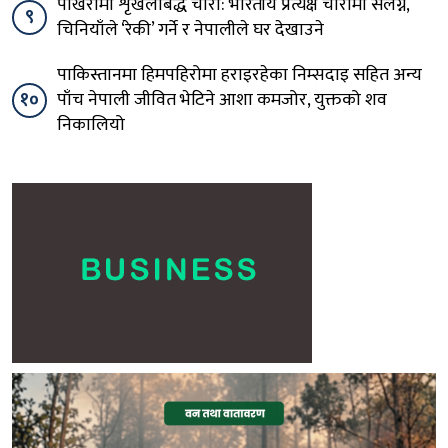
पोखरामा शृंखलाबद्ध चोरी: भारतीय प्रत्यक्ष चोरीमा संलग्न,
९
चिनियाँले ‘रेकी’ गर्ने र नेपालीले घर देखाउने
पाकिस्तानमा हिमपहिरोमा हराइरहेका निम्सदाइ सहित अन्य
१०
पाँच नेपाली जीवित भेटिने आशा कमजोर, युक्तको शव
निकालियो