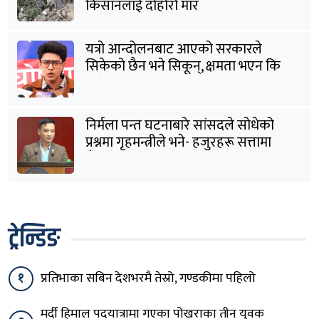
किसानलाई दोहोरो मार
यत्रो आन्दोलनबाट आएको सरकारले
सिकेको छैन भने सिकून्, क्षमता भएन कि
विवेक भएन कि के भएन ?: मिराज ढुंगाना
निर्मला पन्त घटनाबारे सांसदले सोधेको
प्रश्नमा गृहमन्त्रीले भने- हजुरहरू सत्तामा
हुँदाखेरि किन नगर्नुभएको यो ?
ट्रेन्डिङ
१
प्रतिभाका सबिन देशभरमै तेस्रो, गण्डकीमा पहिलो
मर्दी हिमाल पदयात्रामा गएका पोखराका तीन युवक