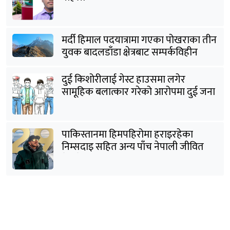
मर्दी हिमाल पदयात्रामा गएका पोखराका तीन
युवक बादलडाँडा क्षेत्रबाट सम्पर्कविहीन
दुई किशोरीलाई गेस्ट हाउसमा लगेर
सामूहिक बलात्कार गरेको आरोपमा दुई जना
पक्राउ
पाकिस्तानमा हिमपहिरोमा हराइरहेका
निम्सदाइ सहित अन्य पाँच नेपाली जीवित
भेटिने आशा कमजोर, युक्तको शव निकालियो