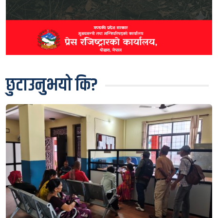
छुटाउनुभयो कि?