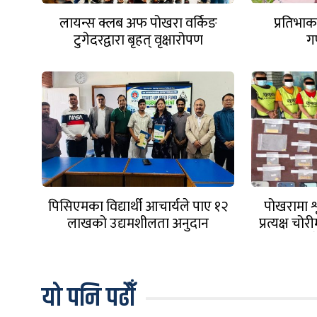
लायन्स क्लब अफ पोखरा वर्किङ
प्रतिभाक
टुगेदरद्वारा बृहत् वृक्षारोपण
ग
पिसिएमका विद्यार्थी आचार्यले पाए १२
पोखरामा श
लाखको उद्यमशीलता अनुदान
प्रत्यक्ष चोर
गर्ने र
यो पनि पढौँ