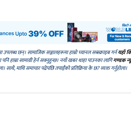
मा उपलब्ध छन्। सामाजिक सञ्जालहरूमा हाम्रो च्यानल सब्स्क्राइब गर्न
यहाँ क
नि हाम्रा सामाग्री हेर्न सक्नुहुन्छ। नयाँ खबर थाहा पाउनका लागि
गण्डक न्य
ोला। साथै, माथि समाचार पढेपछि तपाईँको प्रतिक्रिया के छ? व्यक्त गर्नुहोला।