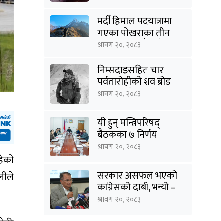
मर्दी हिमाल पदयात्रामा
गएका पोखराका तीन
युवक बादलडाँडा क्षेत्रबाट
श्रावण २०, २०८३
सम्पर्कविहीन
निम्सदाइसहित चार
पर्वतारोहीको शव ब्रोड
पिकबाट बेस क्याम्पमा
श्रावण २०, २०८३
झारियो
यी हुन् मन्त्रिपरिषद्
बैठकका ७ निर्णय
श्रावण २०, २०८३
हेको
सरकार असफल भएको
लीले
कांग्रेसको दाबी, भन्यो –
‘जनविश्वासको संकटमा
श्रावण २०, २०८३
घेरिएको सरकार