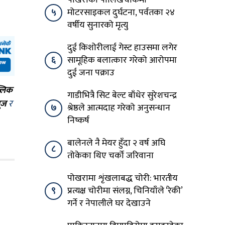
५
मोटरसाइकल दुर्घटना, पर्वतका २४
वर्षीय सुनारको मृत्यु
दुई किशोरीलाई गेस्ट हाउसमा लगेर
६
सामूहिक बलात्कार गरेको आरोपमा
दुई जना पक्राउ
्लिक
गाडीभित्रै सिट बेल्ट बाँधेर सुरेशचन्द्र
ूज
र
७
श्रेष्ठले आत्मदाह गरेको अनुसन्धान
निष्कर्ष
बालेनले नै मेयर हुँदा २ वर्ष अघि
८
तोकेका थिए चर्को जरिवाना
पोखरामा शृंखलाबद्ध चोरी: भारतीय
९
प्रत्यक्ष चोरीमा संलग्न, चिनियाँले ‘रेकी’
गर्ने र नेपालीले घर देखाउने