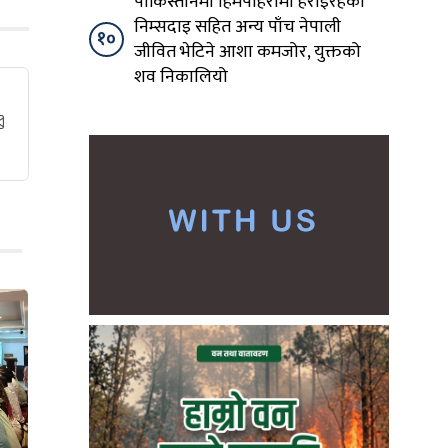
पाकिस्तानमा हिमपहिरोमा हराइरहेका
निम्सदाइ सहित अन्य पाँच नेपाली
१०
जीवित भेटिने आशा कमजोर, युक्तको
शव निकालियो