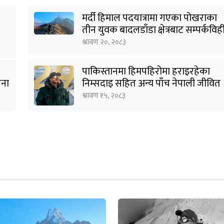
मर्दी हिमाल पदयात्रामा गएका पोखराका
तीन युवक बादलडाँडा क्षेत्रबाट सम्पर्कविह
श्रावण २०, २०८३
पाकिस्तानमा हिमपहिरोमा हराइरहेका
जना
निम्सदाइ सहित अन्य पाँच नेपाली जीवित
भेटिने आशा कमजोर, युक्तको शव
श्रावण १५, २०८३
निकालियो