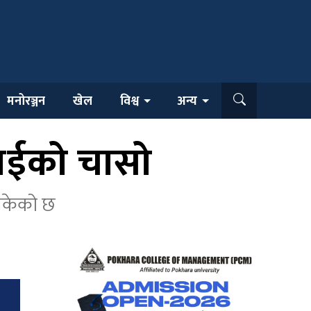
मनोरञ्जन
खेल
विश्व
अन्य
ुबईको चासो
िसकेको छ