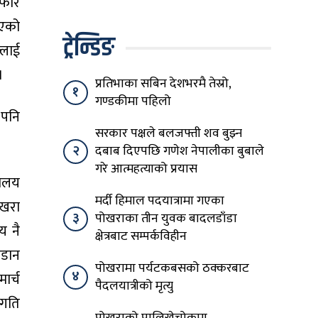
फेरि
विषयान्तर गर्न माहिर छ’
आएको
ट्रेन्डिङ
्लाई
।
प्रतिभाका सबिन देशभरमै तेस्रो,
१
गण्डकीमा पहिलो
 पनि
सरकार पक्षले बलजफ्ती शव बुझ्न
२
दबाब दिएपछि गणेश नेपालीका बुबाले
गरे आत्महत्याको प्रयास
मालय
मर्दी हिमाल पदयात्रामा गएका
ोखरा
३
पोखराका तीन युवक बादलडाँडा
य नै
क्षेत्रबाट सम्पर्कविहीन
उडान
पोखरामा पर्यटकबसको ठक्करबाट
४
ार्च
पैदलयात्रीको मृत्यु
 गति
पोखराको पालिखेचोकमा