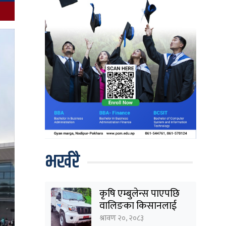
भर्खरै
कृषि एम्बुलेन्स पाएपछि
वालिङका किसानलाई
राहत
श्रावण २०, २०८३