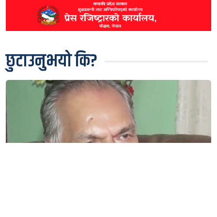
छुटाउनुभयो कि?
पूर्वमन्त्री जोशीले पाए सबै कैद छुट, अब जेलमा बस्न नपर्ने