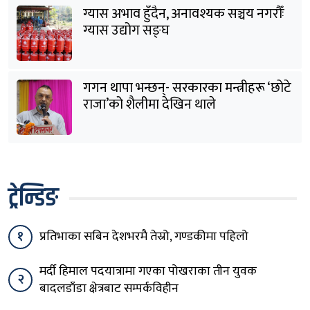
ग्यास अभाव हुँदैन, अनावश्यक सञ्चय नगरौँः
ग्यास उद्योग सङ्घ
गगन थापा भन्छन्- सरकारका मन्त्रीहरू ‘छोटे
राजा’को शैलीमा देखिन थाले
ट्रेन्डिङ
१
प्रतिभाका सबिन देशभरमै तेस्रो, गण्डकीमा पहिलो
मर्दी हिमाल पदयात्रामा गएका पोखराका तीन युवक
२
बादलडाँडा क्षेत्रबाट सम्पर्कविहीन