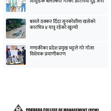
सामूहिक बलात्कार गरेको आरोपमा दुई जना
पक्राउ
बसले ठक्कर दिँदा सुनकोशीमा खसेकाे
कारभित्र ४ यात्रु रहेको खुल्यो
गण्डकीका प्रदेश प्रमुख भट्टले गरे गाँजा
विधेयक प्रमाणीकरण