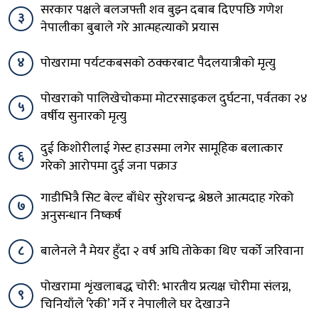
सरकार पक्षले बलजफ्ती शव बुझ्न दबाब दिएपछि गणेश
३
नेपालीका बुबाले गरे आत्महत्याको प्रयास
४
पोखरामा पर्यटकबसको ठक्करबाट पैदलयात्रीको मृत्यु
पोखराको पालिखेचोकमा मोटरसाइकल दुर्घटना, पर्वतका २४
५
वर्षीय सुनारको मृत्यु
दुई किशोरीलाई गेस्ट हाउसमा लगेर सामूहिक बलात्कार
६
गरेको आरोपमा दुई जना पक्राउ
गाडीभित्रै सिट बेल्ट बाँधेर सुरेशचन्द्र श्रेष्ठले आत्मदाह गरेको
७
अनुसन्धान निष्कर्ष
८
बालेनले नै मेयर हुँदा २ वर्ष अघि तोकेका थिए चर्को जरिवाना
पोखरामा शृंखलाबद्ध चोरी: भारतीय प्रत्यक्ष चोरीमा संलग्न,
९
चिनियाँले ‘रेकी’ गर्ने र नेपालीले घर देखाउने