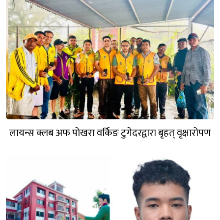
लायन्स क्लब अफ पोखरा वर्किङ टुगेदरद्वारा बृहत् वृक्षारोपण