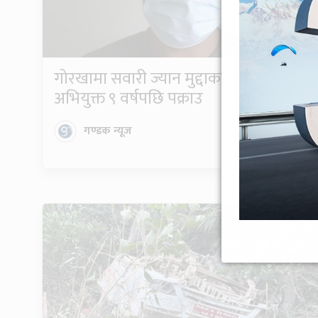
गोरखामा सवारी ज्यान मुद्दाका फरार
अभियुक्त ९ वर्षपछि पक्राउ
गण्डक न्यूज