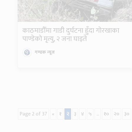
काठमाडौँमा गाडी दुर्घटना हुँदा गोरखाका
पाण्डेको मृत्यु, २ जना घाइते
गण्डक न्यूज
Page 2 of 37
«
१
२
३
४
५
...
१०
२०
३०