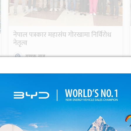
नेपाल पत्रकार महासंघ गोरखामा निर्विरोध
नेतृत्व
गण्डक न्यूज