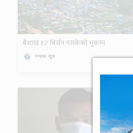
बैशाख १२ः बिर्सन नसकेको भूकम्प
गण्डक न्यूज