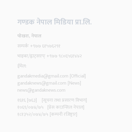
गण्डक नेपाल मिडिया प्रा.लि.
पोखरा, नेपाल
सम्पर्कः +९७७ ६१५७६२९१
भाइबर/ह्वाट्सएप्ः +९७७ ९८०६५६१४४२
ईमेल:
gandakmedia@gmail.com
[Official]
gandaknews@gmail.com
[News]
news@gandaknews.com
१६१६ [७६३] [सूचना तथा प्रसारण विभाग]
१०६९/०७४/७५ [प्रेस काउन्सिल नेपाल]
१८१३५२/०७४/७५ [कम्पनी रजिष्ट्रार]