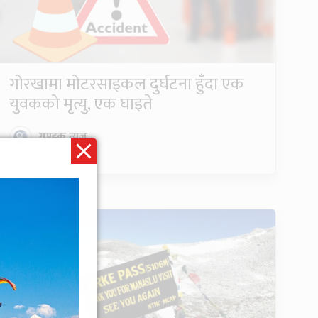
गोरखामा मोटरसाइकल दुर्घटना हुँदा एक
युवकको मृत्यु, एक घाइते
गण्डक न्यूज