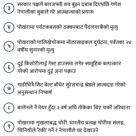
सरकार पक्षले बलजफ्ती शव बुझ्न दबाब दिएपछि गणेश
३
नेपालीका बुबाले गरे आत्महत्याको प्रयास
४
पोखरामा पर्यटकबसको ठक्करबाट पैदलयात्रीको मृत्यु
पोखराको पालिखेचोकमा मोटरसाइकल दुर्घटना, पर्वतका २४
५
वर्षीय सुनारको मृत्यु
दुई किशोरीलाई गेस्ट हाउसमा लगेर सामूहिक बलात्कार
६
गरेको आरोपमा दुई जना पक्राउ
गाडीभित्रै सिट बेल्ट बाँधेर सुरेशचन्द्र श्रेष्ठले आत्मदाह गरेको
७
अनुसन्धान निष्कर्ष
८
बालेनले नै मेयर हुँदा २ वर्ष अघि तोकेका थिए चर्को जरिवाना
पोखरामा शृंखलाबद्ध चोरी: भारतीय प्रत्यक्ष चोरीमा संलग्न,
९
चिनियाँले ‘रेकी’ गर्ने र नेपालीले घर देखाउने