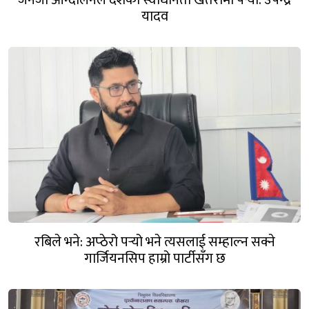
जेनजी आन्दोलनले देशको स्वाधीनता खतरामा पर्‍यो: उपेन्द्र
यादव
रबिले भने: अप्ठेरो पर्‍यो भने त्यसलाई सम्हाल्न सक्ने
गार्जियनसिप हाम्रो पार्टीसँग छ