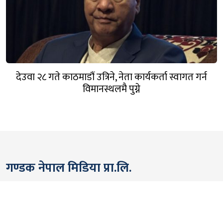
देउवा २८ गते काठमाडौं उत्रिने, नेता कार्यकर्ता स्वागत गर्न
विमानस्थलमै पुग्ने
गण्डक नेपाल मिडिया प्रा.लि.
पोखरा, नेपाल
सम्पर्कः +९७७ ६१५७६२९१