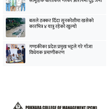
सामूहिक बलात्कार गरेको आरोपमा दुई जना
पक्राउ
बसले ठक्कर दिँदा सुनकोशीमा खसेकाे
कारभित्र ४ यात्रु रहेको खुल्यो
गण्डकीका प्रदेश प्रमुख भट्टले गरे गाँजा
विधेयक प्रमाणीकरण