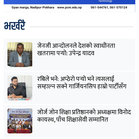
भर्खरै
जेनजी आन्दोलनले देशको स्वाधीनता
खतरामा पर्‍यो: उपेन्द्र यादव
रबिले भने: अप्ठेरो पर्‍यो भने त्यसलाई
सम्हाल्न सक्ने गार्जियनसिप हाम्रो पार्टीसँग
छ
जोर्ज जोन शिक्षा प्रतिष्ठानको अध्यक्षमा विनोद
कायस्थ, पाँच शिक्षासेवी सम्मानित