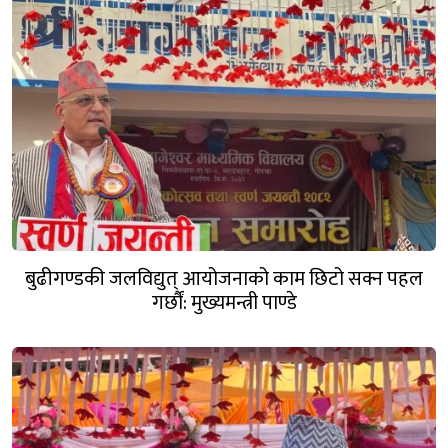
बुढीगण्डकी जलविद्युत् आयोजनाको काम छिटो सक्न पहल
गर्छौं: मुख्यमन्त्री पाण्डे