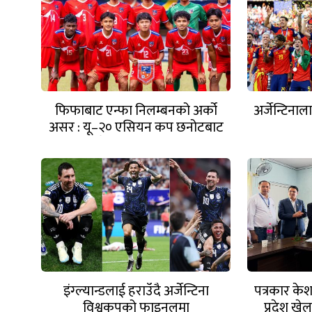
फिफाबाट एन्फा निलम्बनको अर्को
अर्जेन्टिनाल
असर : यू–२० एसियन कप छनोटबाट
नेपाल बाहिरियो
इंग्ल्यान्डलाई हराउँदै अर्जेन्टिना
पत्रकार क
विश्वकपको फाइनलमा
प्रदेश ख