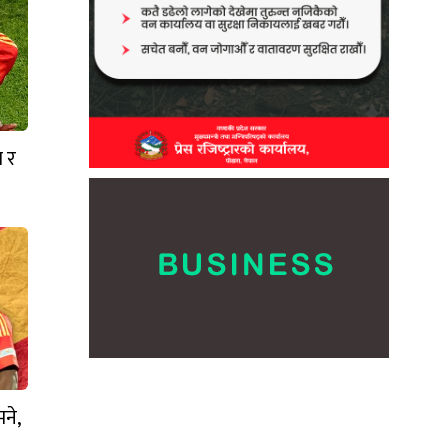
ा र
ने,