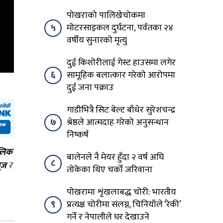
पोखराको पालिखेचोकमा
५
मोटरसाइकल दुर्घटना, पर्वतका २४
वर्षीय सुनारको मृत्यु
दुई किशोरीलाई गेस्ट हाउसमा लगेर
६
सामूहिक बलात्कार गरेको आरोपमा
दुई जना पक्राउ
गाडीभित्रै सिट बेल्ट बाँधेर सुरेशचन्द्र
७
श्रेष्ठले आत्मदाह गरेको अनुसन्धान
निष्कर्ष
्लिक
बालेनले नै मेयर हुँदा २ वर्ष अघि
८
ूज
र
तोकेका थिए चर्को जरिवाना
पोखरामा शृंखलाबद्ध चोरी: भारतीय
९
प्रत्यक्ष चोरीमा संलग्न, चिनियाँले ‘रेकी’
गर्ने र नेपालीले घर देखाउने