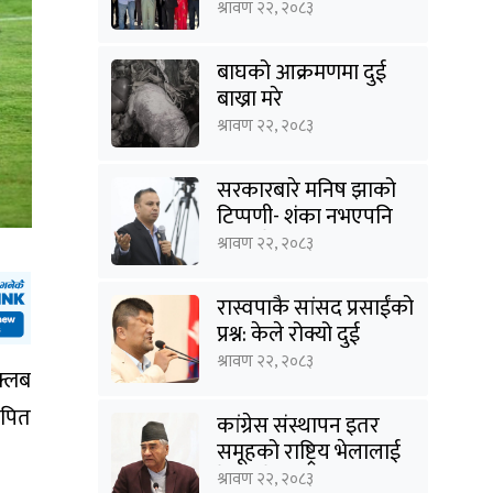
आधिकारिक सर्भिस सेन्टर
श्रावण २२, २०८३
खुल्यो
बाघको आक्रमणमा दुई
बाख्रा मरे
श्रावण २२, २०८३
सरकारबारे मनिष झाको
टिप्पणी- शंका नभएपनि
ढंग पुगेन, अब कालो चस्मा
श्रावण २२, २०८३
पनि हटाउनुपर्छ
रास्वपाकै सांसद प्रसाईंको
प्रश्न: केले रोक्यो दुई
तिहाइको सरकारलाई ?
श्रावण २२, २०८३
क्लब
ापित
कांग्रेस संस्थापन इतर
समूहको राष्ट्रिय भेलालाई
देउवाले सम्बोधन गर्ने
श्रावण २२, २०८३