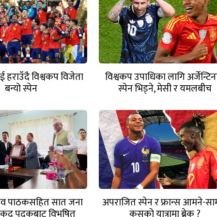
ाई हराउँदै विश्वकप विजेता
विश्वकप उपाधिका लागि अर्जेन्टिन
बन्यो स्पेन
स्पेन भिड्ने, मेसी र यमलबीच
ऐतिहासिक भिडन्त
ेशव पाठकसहित सात जना
अपराजित स्पेन र फ्रान्स आमने-साम
ेलकुद पदकबाट विभुषित
कसको यात्रामा ब्रेक ?