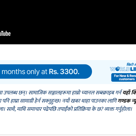
मा उपलब्ध छन्। सामाजिक सञ्जालहरूमा हाम्रो च्यानल सब्स्क्राइब गर्न
यहाँ क
नि हाम्रा सामाग्री हेर्न सक्नुहुन्छ। नयाँ खबर थाहा पाउनका लागि
गण्डक न्य
ोला। साथै, माथि समाचार पढेपछि तपाईँको प्रतिक्रिया के छ? व्यक्त गर्नुहोला।