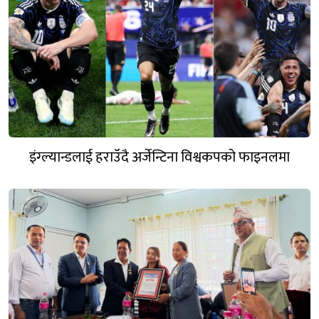
इंग्ल्यान्डलाई हराउँदै अर्जेन्टिना विश्वकपको फाइनलमा