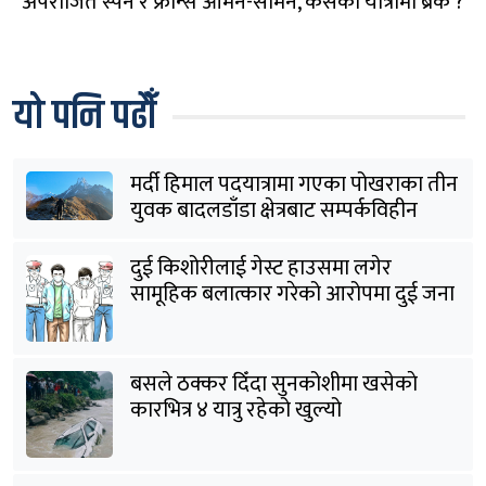
अपराजित स्पेन र फ्रान्स आमने-सामने, कसको यात्रामा ब्रेक ?
यो पनि पढौँ
मर्दी हिमाल पदयात्रामा गएका पोखराका तीन
युवक बादलडाँडा क्षेत्रबाट सम्पर्कविहीन
दुई किशोरीलाई गेस्ट हाउसमा लगेर
सामूहिक बलात्कार गरेको आरोपमा दुई जना
पक्राउ
बसले ठक्कर दिँदा सुनकोशीमा खसेकाे
कारभित्र ४ यात्रु रहेको खुल्यो