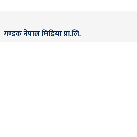
गण्डक नेपाल मिडिया प्रा.लि.
पोखरा, नेपाल
सम्पर्कः +९७७ ६१५७६२९१
भाइबर/ह्वाट्सएप्ः +९७७ ९८०६५६१४४२
ईमेल:
gandakmedia@gmail.com
[Official]
gandaknews@gmail.com
[News]
news@gandaknews.com
१६१६ [७६३] [सूचना तथा प्रसारण विभाग]
१०६९/०७४/७५ [प्रेस काउन्सिल नेपाल]
१८१३५२/०७४/७५ [कम्पनी रजिष्ट्रार]