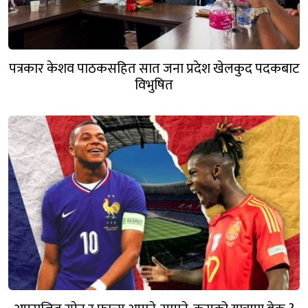
पत्रकार केशव पाठकसहित सात जना प्रदेश खेलकुद पदकबाट
विभुषित