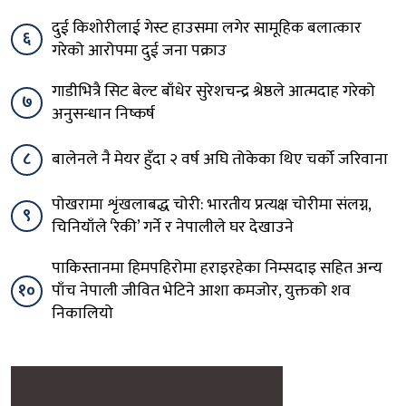
दुई किशोरीलाई गेस्ट हाउसमा लगेर सामूहिक बलात्कार
६
गरेको आरोपमा दुई जना पक्राउ
गाडीभित्रै सिट बेल्ट बाँधेर सुरेशचन्द्र श्रेष्ठले आत्मदाह गरेको
७
अनुसन्धान निष्कर्ष
८
बालेनले नै मेयर हुँदा २ वर्ष अघि तोकेका थिए चर्को जरिवाना
पोखरामा शृंखलाबद्ध चोरी: भारतीय प्रत्यक्ष चोरीमा संलग्न,
९
चिनियाँले ‘रेकी’ गर्ने र नेपालीले घर देखाउने
पाकिस्तानमा हिमपहिरोमा हराइरहेका निम्सदाइ सहित अन्य
१०
पाँच नेपाली जीवित भेटिने आशा कमजोर, युक्तको शव
निकालियो