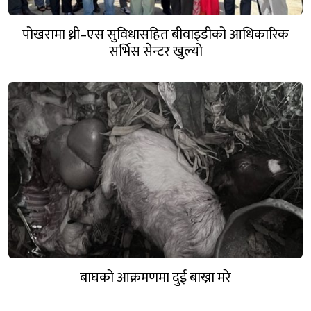
पोखरामा थ्री–एस सुविधासहित बीवाइडीको आधिकारिक
सर्भिस सेन्टर खुल्यो
बाघको आक्रमणमा दुई बाख्रा मरे