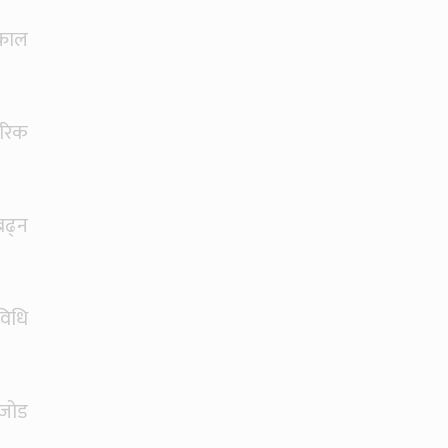
्काल
तरिक
बढ्न
विधि
ा जोड