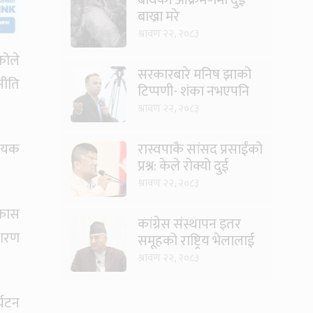
बाख्रा मरे
श्रावण २२, २०८३
कोले
सरकारबारे मनिष झाको
नीति
टिप्पणी- शंका नभएपनि
ढंग पुगेन, अब कालो चस्मा
श्रावण २२, २०८३
पनि हटाउनुपर्छ
रास्वपाकै सांसद प्रसाईंको
िषयक
प्रश्न: केले रोक्यो दुई
तिहाइको सरकारलाई ?
श्रावण २२, २०८३
िकास
कांग्रेस संस्थापन इतर
मशरण
समूहको राष्ट्रिय भेलालाई
देउवाले सम्बोधन गर्ने
श्रावण २२, २०८३
र्यटन