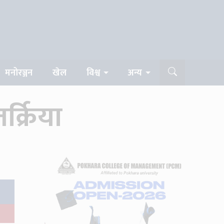
मनोरञ्जन
खेल
विश्व
अन्य
क्रिया