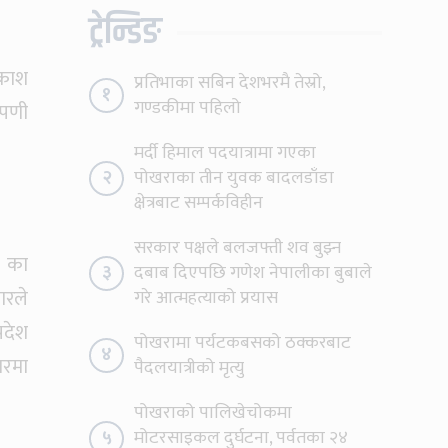
ट्रेन्डिङ
रकाश
प्रतिभाका सबिन देशभरमै तेस्रो,
१
गण्डकीमा पहिलो
प्पणी
मर्दी हिमाल पदयात्रामा गएका
२
पोखराका तीन युवक बादलडाँडा
क्षेत्रबाट सम्पर्कविहीन
सरकार पक्षले बलजफ्ती शव बुझ्न
४ का
३
दबाब दिएपछि गणेश नेपालीका बुबाले
ारले
गरे आत्महत्याको प्रयास
रदेश
पोखरामा पर्यटकबसको ठक्करबाट
४
ारमा
पैदलयात्रीको मृत्यु
पोखराको पालिखेचोकमा
५
मोटरसाइकल दुर्घटना, पर्वतका २४