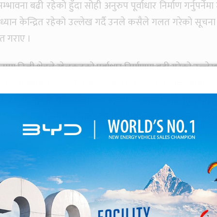
म्भावना बढी रहेको हुँदा सोही अनुरुप पूर्वाधार निर्माण गर्नुपर्नेम
 ध्यान केन्द्रित रहेको उल्लेख गर्दै उनले कसैले गलत गरेको सूचना
ेत गराए ।
ा निजी क्षेत्रले खेलकुदको पूर्वाधार निर्माणमा बढी गरेको उल्लेख 
ई अवलम्बन गर्दै अघि बढ्ने बताए । उनले विश्वकै पाँचौ उत्क
रहेको, १३ औं सुन्दर ताल फेवाताल रहेको जानकारी दिँदै विश्वका 
 रहेकोले अपार सम्भावनाको खानी रहेको बताए । उनले कुराभ
 दर्ता प्रक्रियालाई झन्झटमुक्त बनाउनेतर्पm ध्यान केन्द्रित गर्ने बत
षिण दुवैतर्फबाट हेर्दा पनि हिमाल देख्न सकिने प्रदेश ४ रहेको उल्लेख 
त्रमा बढी रहेको बताए । उनले हन्टिङ खेल गरेमा तत्काल व्यवस्था
ेलाडी उत्पादन भए पनि टिम राम्रो हुन नसकेको उल्लेख गर्दै खेला