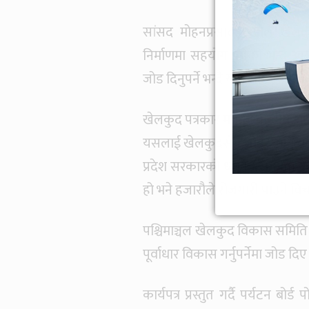
सांसद मोहनप्रसाद रेग्मीले खेलक
निर्माणमा सहयोग पुगेको भन्दै
जोड दिनुपर्ने भन्दै यहाँ राष्ट्रिय गौ
खेलकुद पत्रकार मञ्चका केन्द्रीय अध्
यसलाई खेलकुदसँग जोडेर अघि बढ्नुप
प्रदेश सरकारको ध्यान यसतर्पm केन
हो भने हजारौले रोजगारी पाउने विचा
पश्चिमाञ्चल खेलकुद विकास समित
पूर्वाधार विकास गर्नुपर्नेमा जोड दिए
कार्यपत्र प्रस्तुत गर्दै पर्यटन 