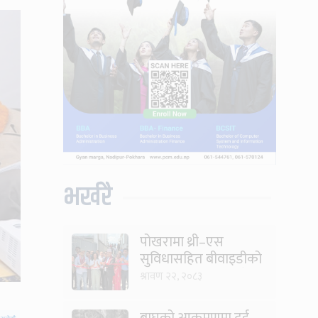
भर्खरै
पोखरामा थ्री–एस
सुविधासहित बीवाइडीको
आधिकारिक सर्भिस सेन्टर
श्रावण २२, २०८३
खुल्यो
बाघको आक्रमणमा दुई