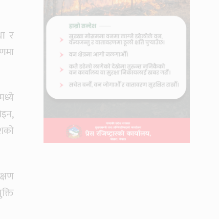
था र
माणमा
मध्ये
ोइन,
ेशको
क्षण
क्ति