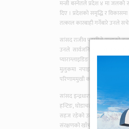
मन्त्री बस्नेतले प्रदेश ४ मा जलको स
दिए । प्रदेशको समृद्धि र विकासमा
तत्काल कारबाही गर्नेबारे उनले सच
सांसद राजीव पहारीले राज्यको तुलनाम
उनले सार्वजनिक निजी साझेदारीला
प्याराग्लाइडिङ क्षेत्र पोखरामा 
मुलुकमा नपाइने हावापानी यहाँ
परिणाममुखी काम गर्ने भन्दै संघसंस्था
सांसद इन्द्रधारा बिष्टले उत्तर र दक्
हन्टिङ, घोडाचढी खेल मुस्ताङ क्षे
सहज रहेको उल्लेख गरे । राम्रा ख
संरक्षणको खाँचो औल्याए ।