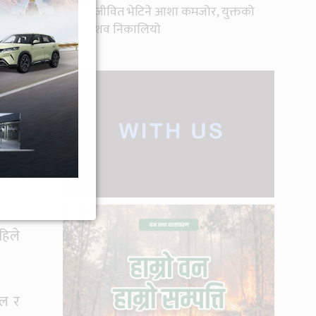
१०
जीवित भेटिने आशा कमजोर, युक्तको
शव निकालियो
ोजना
दलाई
भन्दै
कोले
ाउने
हिले
ेल र