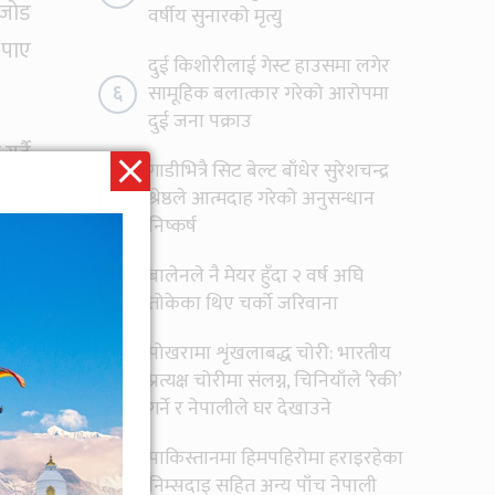
ा जोड
वर्षीय सुनारको मृत्यु
 पाए
दुई किशोरीलाई गेस्ट हाउसमा लगेर
६
सामूहिक बलात्कार गरेको आरोपमा
दुई जना पक्राउ
गर्दै
गाडीभित्रै सिट बेल्ट बाँधेर सुरेशचन्द्र
ृष्ट
७
श्रेष्ठले आत्मदाह गरेको अनुसन्धान
निष्कर्ष
२ सय
न्दा
बालेनले नै मेयर हुँदा २ वर्ष अघि
८
ाए ।
तोकेका थिए चर्को जरिवाना
पोखरामा शृंखलाबद्ध चोरी: भारतीय
गर्दै
९
प्रत्यक्ष चोरीमा संलग्न, चिनियाँले ‘रेकी’
पनमा
गर्ने र नेपालीले घर देखाउने
डीको
पाकिस्तानमा हिमपहिरोमा हराइरहेका
निम्सदाइ सहित अन्य पाँच नेपाली