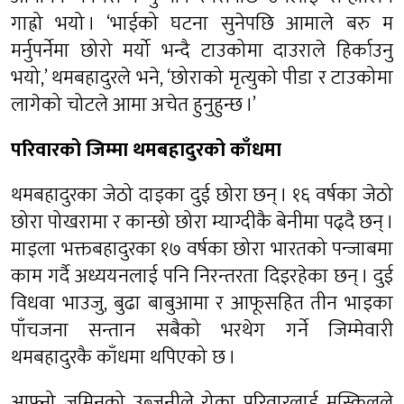
गाह्रो भयो । ‘भाईको घटना सुनेपछि आमाले बरु म
मर्नुपर्नेमा छोरो मर्यो‍ भन्दै टाउकोमा दाउराले हिर्काउनु
भयो,’ थमबहादुरले भने, ‘छोराको मृत्युको पीडा र टाउकोमा
लागेको चोटले आमा अचेत हुनुहुन्छ ।’
परिवारको जिम्मा थमबहादुरको काँधमा
थमबहादुरका जेठो दाइका दुई छोरा छन् । १६ वर्षका जेठो
छोरा पोखरामा र कान्छो छोरा म्याग्दीकै बेनीमा पढ्दै छन् ।
माइला भक्तबहादुरका १७ वर्षका छोरा भारतको पन्जाबमा
काम गर्दै अध्ययनलाई पनि निरन्तरता दिइरहेका छन् । दुई
विधवा भाउजु, बुढा बाबुआमा र आफूसहित तीन भाइका
पाँचजना सन्तान सबैको भरथेग गर्ने जिम्मेवारी
थमबहादुरकै काँधमा थपिएको छ ।
आफ्नो जमिनको उब्जनीले रोका परिवारलाई मुस्किलले