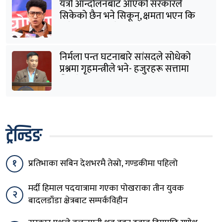
यत्रो आन्दोलनबाट आएको सरकारले
सिकेको छैन भने सिकून्, क्षमता भएन कि
विवेक भएन कि के भएन ?: मिराज ढुंगाना
निर्मला पन्त घटनाबारे सांसदले सोधेको
प्रश्नमा गृहमन्त्रीले भने- हजुरहरू सत्तामा
हुँदाखेरि किन नगर्नुभएको यो ?
ट्रेन्डिङ
१
प्रतिभाका सबिन देशभरमै तेस्रो, गण्डकीमा पहिलो
मर्दी हिमाल पदयात्रामा गएका पोखराका तीन युवक
२
बादलडाँडा क्षेत्रबाट सम्पर्कविहीन