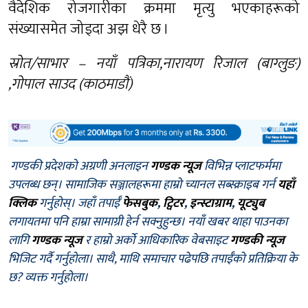
वैदेशिक रोजगारीका क्रममा मृत्यु भएकाहरूको
संख्यासमेत जोड्दा अझ धेरै छ ।
स्रोत/साभार – नयाँ पत्रिका,नारायण रिजाल (बाग्लुङ)
,गोपाल साउद (काठमाडौं)
गण्डकी प्रदेशको अग्रणी अनलाइन
गण्डक न्यूज
विभिन्न प्लाटफर्ममा
उपलब्ध छन्। सामाजिक सञ्जालहरूमा हाम्रो च्यानल सब्स्क्राइब गर्न
यहाँ
क्लिक
गर्नुहोस्। जहाँ तपाईँ
फेसबुक
,
ट्विटर
,
इन्स्टाग्राम
,
यूट्युब
लगायतमा पनि हाम्रा सामाग्री हेर्न सक्नुहुन्छ। नयाँ खबर थाहा पाउनका
लागि
गण्डक न्यूज
र हाम्रो अर्को आधिकारिक वेबसाइट
गण्डकी न्यूज
भिजिट गर्दै गर्नुहोला। साथै, माथि समाचार पढेपछि तपाईँको प्रतिक्रिया के
छ? व्यक्त गर्नुहोला।