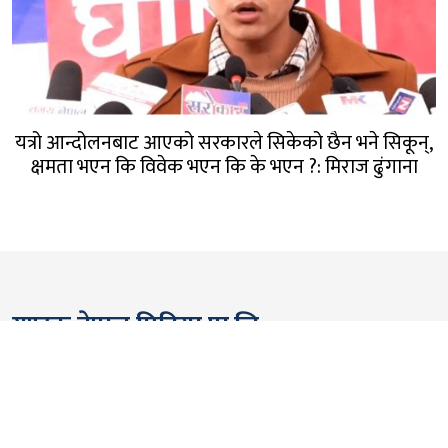
यत्रो आन्दोलनबाट आएको सरकारले सिकेको छैन भने सिकून्,
क्षमता भएन कि विवेक भएन कि के भएन ?: मिराज ढुंगाना
गण्डक नेपाल मिडिया प्रा.लि.
पोखरा, नेपाल
सम्पर्कः +९७७ ६१५७६२९१
भाइबर/ह्वाट्सएप्ः +९७७ ९८०६५६१४४२