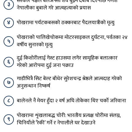
सरकार पक्षले बलजफ्ती शव बुझ्न दबाब दिएपछि गणेश
३
नेपालीका बुबाले गरे आत्महत्याको प्रयास
४
पोखरामा पर्यटकबसको ठक्करबाट पैदलयात्रीको मृत्यु
पोखराको पालिखेचोकमा मोटरसाइकल दुर्घटना, पर्वतका २४
५
वर्षीय सुनारको मृत्यु
दुई किशोरीलाई गेस्ट हाउसमा लगेर सामूहिक बलात्कार
६
गरेको आरोपमा दुई जना पक्राउ
गाडीभित्रै सिट बेल्ट बाँधेर सुरेशचन्द्र श्रेष्ठले आत्मदाह गरेको
७
अनुसन्धान निष्कर्ष
८
बालेनले नै मेयर हुँदा २ वर्ष अघि तोकेका थिए चर्को जरिवाना
पोखरामा शृंखलाबद्ध चोरी: भारतीय प्रत्यक्ष चोरीमा संलग्न,
९
चिनियाँले ‘रेकी’ गर्ने र नेपालीले घर देखाउने