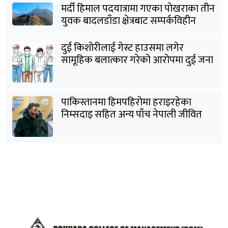
मर्दी हिमाल पदयात्रामा गएका पोखराका तीन
युवक बादलडाँडा क्षेत्रबाट सम्पर्कविहीन
दुई किशोरीलाई गेस्ट हाउसमा लगेर
सामूहिक बलात्कार गरेको आरोपमा दुई जना
पक्राउ
पाकिस्तानमा हिमपहिरोमा हराइरहेका
निम्सदाइ सहित अन्य पाँच नेपाली जीवित
भेटिने आशा कमजोर, युक्तको शव निकालियो