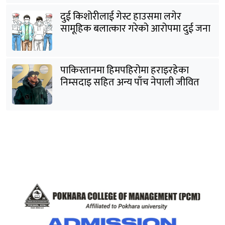
दुई किशोरीलाई गेस्ट हाउसमा लगेर
सामूहिक बलात्कार गरेको आरोपमा दुई जना
पक्राउ
पाकिस्तानमा हिमपहिरोमा हराइरहेका
निम्सदाइ सहित अन्य पाँच नेपाली जीवित
भेटिने आशा कमजोर, युक्तको शव निकालियो