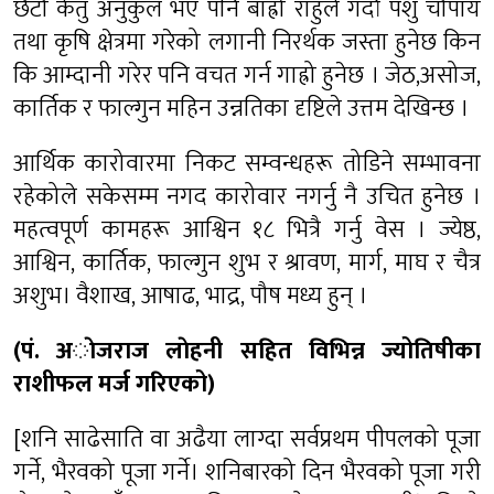
छैटौ केतु अनुकुल भए पनि बाह्रो राहुले गर्दा पशु चौपाय
तथा कृषि क्षेत्रमा गरेको लगानी निरर्थक जस्ता हुनेछ किन
कि आम्दानी गरेर पनि वचत गर्न गाह्रो हुनेछ । जेठ,असोज,
कार्तिक र फाल्गुन महिन उन्नतिका दृष्टिले उत्तम देखिन्छ ।
आर्थिक कारोवारमा निकट सम्वन्धहरू तोडिने सम्भावना
रहेकोले सकेसम्म नगद कारोवार नगर्नु नै उचित हुनेछ ।
महत्वपूर्ण कामहरू आश्विन १८ भित्रै गर्नु वेस । ज्येष्ठ,
आश्विन, कार्तिक, फाल्गुन शुभ र श्रावण, मार्ग, माघ र चैत्र
अशुभ। वैशाख, आषाढ, भाद्र, पौष मध्य हुन् ।
(पं. अाेजराज लाेहनी सहित विभिन्न ज्योतिषीका
राशीफल मर्ज गरिएको)
[शनि साढेसाति वा अढैया लाग्दा सर्वप्रथम पीपलको पूजा
गर्ने, भैरवको पूजा गर्ने। शनिबारको दिन भैरवको पूजा गरी