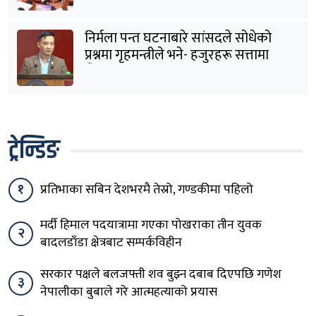
निर्मला पन्त घटनाबारे सांसदले सोधेको
प्रश्नमा गृहमन्त्रीले भने- हजुरहरू सत्तामा
हुँदाखेरि किन नगर्नुभएको यो ?
ट्रेन्डिङ
१
प्रतिभाका सबिन देशभरमै तेस्रो, गण्डकीमा पहिलो
मर्दी हिमाल पदयात्रामा गएका पोखराका तीन युवक
२
बादलडाँडा क्षेत्रबाट सम्पर्कविहीन
सरकार पक्षले बलजफ्ती शव बुझ्न दबाब दिएपछि गणेश
३
नेपालीका बुबाले गरे आत्महत्याको प्रयास