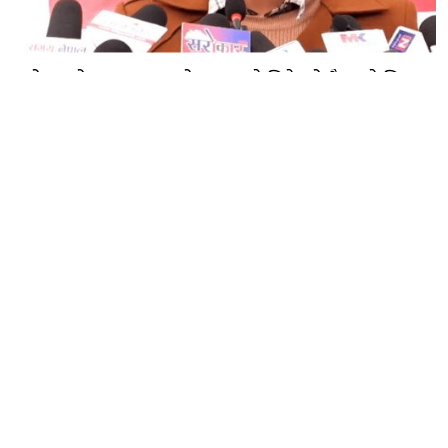
यत्रो आन्दोलनबाट आएको सरकारले सिकेको छैन भने सिकून्,
क्षमता भएन कि विवेक भएन कि के भएन ?: मिराज ढुंगाना
गण्डक नेपाल मिडिया प्रा.लि.
पोखरा, नेपाल
सम्पर्कः +९७७ ६१५७६२९१
भाइबर/ह्वाट्सएप्ः +९७७ ९८०६५६१४४२
ईमेल:
gandakmedia@gmail.com
[Official]