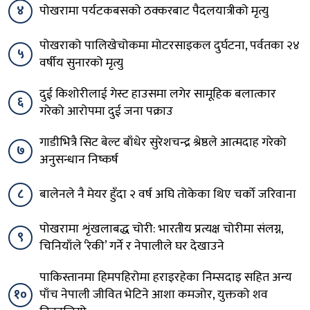
४
पोखरामा पर्यटकबसको ठक्करबाट पैदलयात्रीको मृत्यु
पोखराको पालिखेचोकमा मोटरसाइकल दुर्घटना, पर्वतका २४
५
वर्षीय सुनारको मृत्यु
दुई किशोरीलाई गेस्ट हाउसमा लगेर सामूहिक बलात्कार
६
गरेको आरोपमा दुई जना पक्राउ
गाडीभित्रै सिट बेल्ट बाँधेर सुरेशचन्द्र श्रेष्ठले आत्मदाह गरेको
७
अनुसन्धान निष्कर्ष
८
बालेनले नै मेयर हुँदा २ वर्ष अघि तोकेका थिए चर्को जरिवाना
पोखरामा शृंखलाबद्ध चोरी: भारतीय प्रत्यक्ष चोरीमा संलग्न,
९
चिनियाँले ‘रेकी’ गर्ने र नेपालीले घर देखाउने
पाकिस्तानमा हिमपहिरोमा हराइरहेका निम्सदाइ सहित अन्य
१०
पाँच नेपाली जीवित भेटिने आशा कमजोर, युक्तको शव