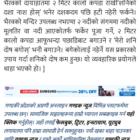
भैरवको दायाँहातमा २ मिटर कालो कपडा राखी‘शनिको
दशा नाश होस्’ भनेर दशकदम पछि हटी नहेरी फर्कने।
भैरवको मन्दिर उपलब्ध नभएमा २ नदीको संगममा नदीको
मूलतिर वा नदी आएकोतर्फ फर्केर पूजा गर्ने, २ मिटर
कालो कपडा आफूभन्दा पछाडिबाट बगाउने र ‘मेरो शनि
दोष बगोस्’ भनी बगाउने। बगेकोलाई नहेर्ने यस प्रकारको
उपाय गर्दा शनिको दोष कम हुन्छ। यो व्यवहारिक प्रयोगले
थाहा भएको हो। ]
गण्डकी प्रदेशको अग्रणी अनलाइन
गण्डक न्यूज
विभिन्न प्लाटफर्ममा
उपलब्ध छन्। सामाजिक सञ्जालहरूमा हाम्रो च्यानल सब्स्क्राइब गर्न
यहाँ
क्लिक
गर्नुहोस्। जहाँ तपाईँ
फेसबुक
,
ट्विटर
,
इन्स्टाग्राम
,
यूट्युब
लगायतमा पनि हाम्रा सामाग्री हेर्न सक्नुहुन्छ। नयाँ खबर थाहा पाउनका
लागि
गण्डक न्यूज
र हाम्रो अर्को आधिकारिक वेबसाइट
गण्डकी न्यूज