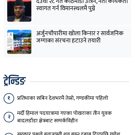
देउवा २८ गते काठमाडौं उत्रिने, नेता कार्यकर्ता
स्वागत गर्न विमानस्थलमै पुग्ने
अर्जुनचौपारीमा खोला किनार र सार्वजनिक
जग्गाका संरचना हटाउने तयारी
ट्रेन्डिङ
१
प्रतिभाका सबिन देशभरमै तेस्रो, गण्डकीमा पहिलो
मर्दी हिमाल पदयात्रामा गएका पोखराका तीन युवक
२
बादलडाँडा क्षेत्रबाट सम्पर्कविहीन
सरकार पक्षले बलजफ्ती शव बुझ्न दबाब दिएपछि गणेश