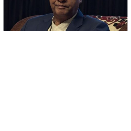
देउवा २८ गते काठमाडौं उत्रिने, नेता कार्यकर्ता स्वागत गर्न
विमानस्थलमै पुग्ने
गण्डक नेपाल मिडिया प्रा.लि.
पोखरा, नेपाल
सम्पर्कः +९७७ ६१५७६२९१
भाइबर/ह्वाट्सएप्ः +९७७ ९८०६५६१४४२