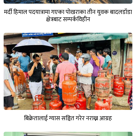
मर्दी हिमाल पदयात्रामा गएका पोखराका तीन युवक बादलडाँडा
क्षेत्रबाट सम्पर्कविहीन
बिक्रेतालाई ग्यास सञ्चित गरेर नराख्न आग्रह