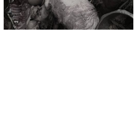
बाघको आक्रमणमा दुई बाख्रा मरे
गण्डक नेपाल मिडिया प्रा.लि.
पोखरा, नेपाल
सम्पर्कः +९७७ ६१५७६२९१
भाइबर/ह्वाट्सएप्ः +९७७ ९८०६५६१४४२