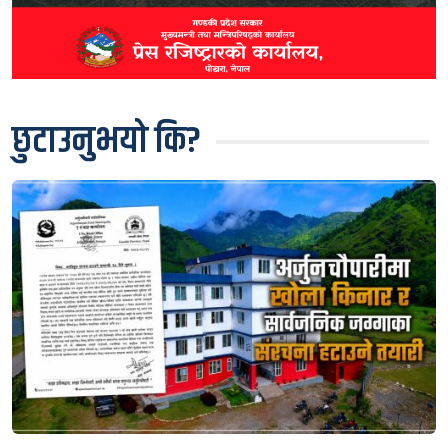
छुटाउनुभयो कि?