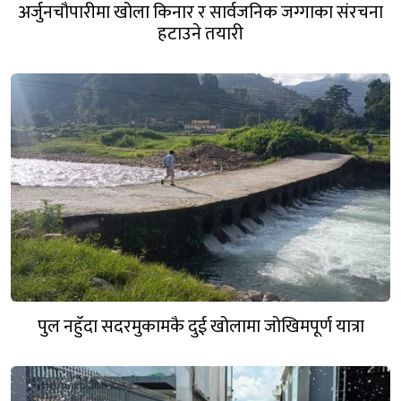
अर्जुनचौपारीमा खोला किनार र सार्वजनिक जग्गाका संरचना
हटाउने तयारी
पुल नहुँदा सदरमुकामकै दुई खोलामा जोखिमपूर्ण यात्रा