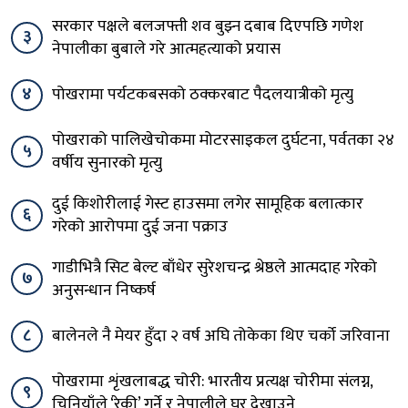
सरकार पक्षले बलजफ्ती शव बुझ्न दबाब दिएपछि गणेश
३
नेपालीका बुबाले गरे आत्महत्याको प्रयास
४
पोखरामा पर्यटकबसको ठक्करबाट पैदलयात्रीको मृत्यु
पोखराको पालिखेचोकमा मोटरसाइकल दुर्घटना, पर्वतका २४
५
वर्षीय सुनारको मृत्यु
दुई किशोरीलाई गेस्ट हाउसमा लगेर सामूहिक बलात्कार
६
गरेको आरोपमा दुई जना पक्राउ
गाडीभित्रै सिट बेल्ट बाँधेर सुरेशचन्द्र श्रेष्ठले आत्मदाह गरेको
७
अनुसन्धान निष्कर्ष
८
बालेनले नै मेयर हुँदा २ वर्ष अघि तोकेका थिए चर्को जरिवाना
पोखरामा शृंखलाबद्ध चोरी: भारतीय प्रत्यक्ष चोरीमा संलग्न,
९
चिनियाँले ‘रेकी’ गर्ने र नेपालीले घर देखाउने