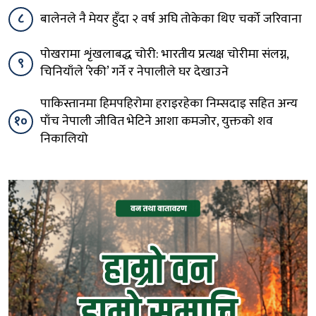
८
बालेनले नै मेयर हुँदा २ वर्ष अघि तोकेका थिए चर्को जरिवाना
पोखरामा शृंखलाबद्ध चोरी: भारतीय प्रत्यक्ष चोरीमा संलग्न,
९
चिनियाँले ‘रेकी’ गर्ने र नेपालीले घर देखाउने
पाकिस्तानमा हिमपहिरोमा हराइरहेका निम्सदाइ सहित अन्य
१०
पाँच नेपाली जीवित भेटिने आशा कमजोर, युक्तको शव
निकालियो