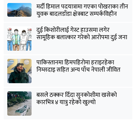
मर्दी हिमाल पदयात्रामा गएका पोखराका तीन
युवक बादलडाँडा क्षेत्रबाट सम्पर्कविहीन
दुई किशोरीलाई गेस्ट हाउसमा लगेर
सामूहिक बलात्कार गरेको आरोपमा दुई जना
पक्राउ
पाकिस्तानमा हिमपहिरोमा हराइरहेका
निम्सदाइ सहित अन्य पाँच नेपाली जीवित
भेटिने आशा कमजोर, युक्तको शव निकालियो
बसले ठक्कर दिँदा सुनकोशीमा खसेकाे
कारभित्र ४ यात्रु रहेको खुल्यो