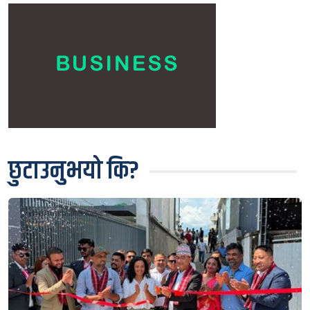
छुटाउनुभयो कि?