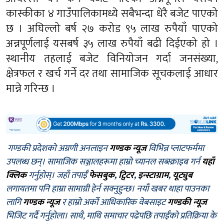
कास्कीका ४ गाउँपालिकामध्ये सबैभन्दा धेरै बजेट पाएको
छ । अघिल्लो बर्ष २७ करोड ९५ लाख रुपैयाँ पाएको
अन्नपूर्णलाई यसबर्ष ३५ लाख रुपैयाँ बढी दिईएको हो ।
स्थानीय तहलाई बजेट विनियोजन गर्दा जनसंख्या,
क्षेत्रफल र खर्च गर्ने दर तथा सामाजिक सूचकलाई आधार
मान्ने गरिन्छ ।
गण्डकी प्रदेशको अग्रणी अनलाइन
गण्डक न्यूज
विभिन्न प्लाटफर्ममा
उपलब्ध छन्। सामाजिक सञ्जालहरूमा हाम्रो च्यानल सब्स्क्राइब गर्न
यहाँ
क्लिक
गर्नुहोस्। जहाँ तपाईँ
फेसबुक
,
ट्विटर
,
इन्स्टाग्राम
,
यूट्युब
लगायतमा पनि हाम्रा सामाग्री हेर्न सक्नुहुन्छ। नयाँ खबर थाहा पाउनका
लागि
गण्डक न्यूज
र हाम्रो अर्को आधिकारिक वेबसाइट
गण्डकी न्यूज
भिजिट गर्दै गर्नुहोला। साथै, माथि समाचार पढेपछि तपाईँको प्रतिक्रिया के