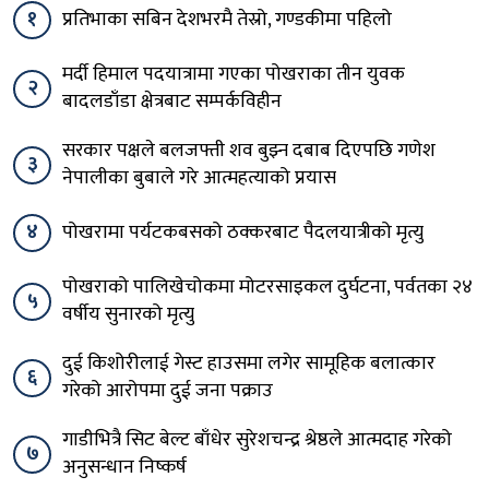
१
प्रतिभाका सबिन देशभरमै तेस्रो, गण्डकीमा पहिलो
मर्दी हिमाल पदयात्रामा गएका पोखराका तीन युवक
२
बादलडाँडा क्षेत्रबाट सम्पर्कविहीन
सरकार पक्षले बलजफ्ती शव बुझ्न दबाब दिएपछि गणेश
३
नेपालीका बुबाले गरे आत्महत्याको प्रयास
४
पोखरामा पर्यटकबसको ठक्करबाट पैदलयात्रीको मृत्यु
पोखराको पालिखेचोकमा मोटरसाइकल दुर्घटना, पर्वतका २४
५
वर्षीय सुनारको मृत्यु
दुई किशोरीलाई गेस्ट हाउसमा लगेर सामूहिक बलात्कार
६
गरेको आरोपमा दुई जना पक्राउ
गाडीभित्रै सिट बेल्ट बाँधेर सुरेशचन्द्र श्रेष्ठले आत्मदाह गरेको
७
अनुसन्धान निष्कर्ष