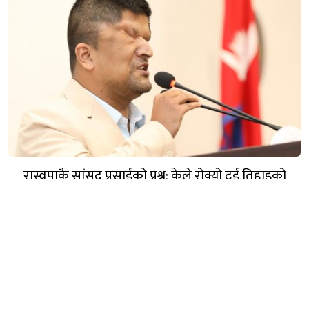
रास्वपाकै सांसद प्रसाईंको प्रश्न: केले रोक्यो दुई तिहाइको
सरकारलाई ?
गण्डक नेपाल मिडिया प्रा.लि.