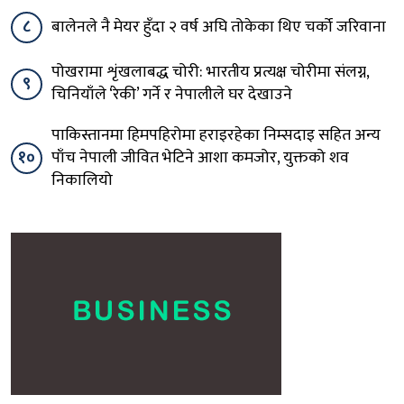
८
बालेनले नै मेयर हुँदा २ वर्ष अघि तोकेका थिए चर्को जरिवाना
पोखरामा शृंखलाबद्ध चोरी: भारतीय प्रत्यक्ष चोरीमा संलग्न,
९
चिनियाँले ‘रेकी’ गर्ने र नेपालीले घर देखाउने
पाकिस्तानमा हिमपहिरोमा हराइरहेका निम्सदाइ सहित अन्य
१०
पाँच नेपाली जीवित भेटिने आशा कमजोर, युक्तको शव
निकालियो