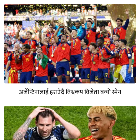
अर्जेन्टिनालाई हराउँदै विश्वकप विजेता बन्यो स्पेन