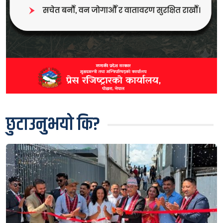
छुटाउनुभयो कि?