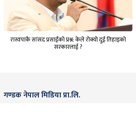
रास्वपाकै सांसद प्रसाईंको प्रश्न: केले रोक्यो दुई तिहाइको
सरकारलाई ?
गण्डक नेपाल मिडिया प्रा.लि.
पोखरा, नेपाल
सम्पर्कः +९७७ ६१५७६२९१
भाइबर/ह्वाट्सएप्ः +९७७ ९८०६५६१४४२