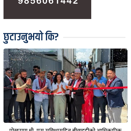
छुटाउनुभयो कि?