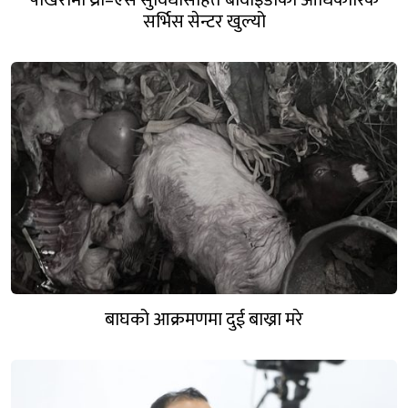
पोखरामा थ्री–एस सुविधासहित बीवाइडीको आधिकारिक
सर्भिस सेन्टर खुल्यो
बाघको आक्रमणमा दुई बाख्रा मरे