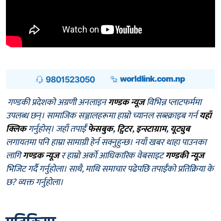
गण्डकी प्रदेशको अग्रणी अनलाइन
गण्डक न्यूज
विभिन्न प्लाटफर्ममा
उपलब्ध छन्। सामाजिक सञ्जालहरूमा हाम्रो च्यानल सब्स्क्राइब गर्न
यहाँ
क्लिक
गर्नुहोस्। जहाँ तपाईँ
फेसबुक
,
ट्विटर
,
इन्स्टाग्राम
,
यूट्युब
लगायतमा पनि हाम्रा सामाग्री हेर्न सक्नुहुन्छ। नयाँ खबर थाहा पाउनका
लागि
गण्डक न्यूज
र हाम्रो अर्को आधिकारिक वेबसाइट
गण्डकी न्यूज
भिजिट गर्दै गर्नुहोला। साथै, माथि समाचार पढेपछि तपाईँको प्रतिक्रिया के
छ? व्यक्त गर्नुहोला।