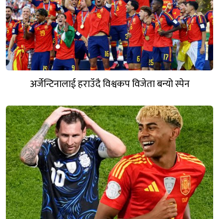
अर्जेन्टिनालाई हराउँदै विश्वकप विजेता बन्यो स्पेन