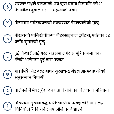
सरकार पक्षले बलजफ्ती शव बुझ्न दबाब दिएपछि गणेश
३
नेपालीका बुबाले गरे आत्महत्याको प्रयास
४
पोखरामा पर्यटकबसको ठक्करबाट पैदलयात्रीको मृत्यु
पोखराको पालिखेचोकमा मोटरसाइकल दुर्घटना, पर्वतका २४
५
वर्षीय सुनारको मृत्यु
दुई किशोरीलाई गेस्ट हाउसमा लगेर सामूहिक बलात्कार
६
गरेको आरोपमा दुई जना पक्राउ
गाडीभित्रै सिट बेल्ट बाँधेर सुरेशचन्द्र श्रेष्ठले आत्मदाह गरेको
७
अनुसन्धान निष्कर्ष
८
बालेनले नै मेयर हुँदा २ वर्ष अघि तोकेका थिए चर्को जरिवाना
पोखरामा शृंखलाबद्ध चोरी: भारतीय प्रत्यक्ष चोरीमा संलग्न,
९
चिनियाँले ‘रेकी’ गर्ने र नेपालीले घर देखाउने