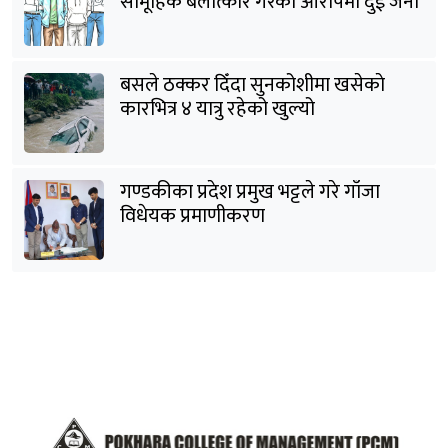
सामूहिक बलात्कार गरेको आरोपमा दुई जना
पक्राउ
बसले ठक्कर दिँदा सुनकोशीमा खसेकाे
कारभित्र ४ यात्रु रहेको खुल्यो
गण्डकीका प्रदेश प्रमुख भट्टले गरे गाँजा
विधेयक प्रमाणीकरण