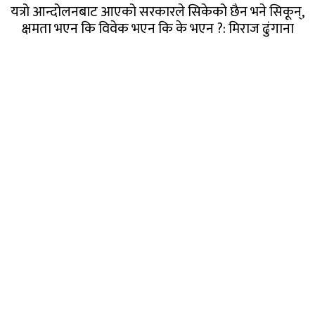
यत्रो आन्दोलनबाट आएको सरकारले सिकेको छैन भने सिकून्,
क्षमता भएन कि विवेक भएन कि के भएन ?: मिराज ढुंगाना
गण्डक नेपाल मिडिया प्रा.लि.
पोखरा, नेपाल
सम्पर्कः +९७७ ६१५७६२९१
भाइबर/ह्वाट्सएप्ः +९७७ ९८०६५६१४४२
ईमेल:
gandakmedia@gmail.com
[Official]
gandaknews@gmail.com
[News]
news@gandaknews.com