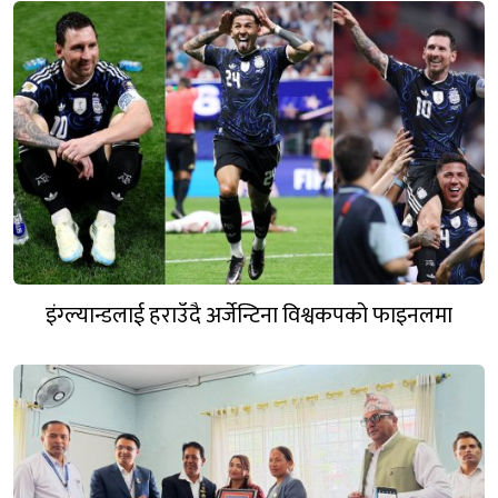
इंग्ल्यान्डलाई हराउँदै अर्जेन्टिना विश्वकपको फाइनलमा