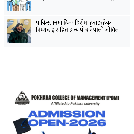
पक्राउ
पाकिस्तानमा हिमपहिरोमा हराइरहेका
निम्सदाइ सहित अन्य पाँच नेपाली जीवित
भेटिने आशा कमजोर, युक्तको शव निकालियो