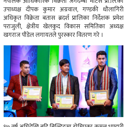
नेपालकै आधिकारिक विक्रेता जगदम्बा मोटर्स प्रा.लि.का
उपाध्यक्ष दीपक कुमार अग्रवाल, गण्डकी धौलागिरी
अधिकृत विक्रेता बतास ब्रदर्श प्रालिका निर्देशक प्रमेश
पराजुली, क्षेत्रीय खेलकुद विकास समितिका अध्यक्ष
खगराज पौडेल लगायतले पुरस्कार वितरण गरे ।
१७ वर्ष अघिदेखि बडि बिल्डिङमा होमिएका कमल भण्डारी