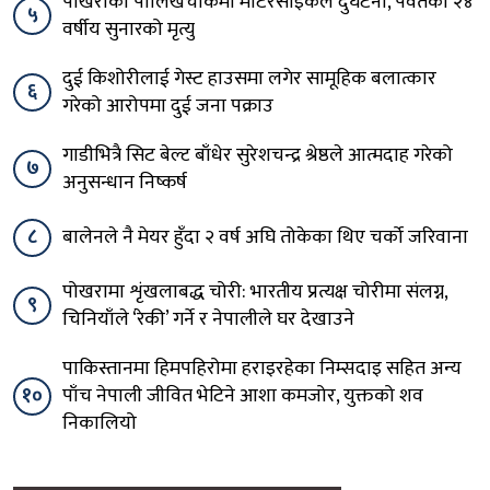
पोखराको पालिखेचोकमा मोटरसाइकल दुर्घटना, पर्वतका २४
५
वर्षीय सुनारको मृत्यु
दुई किशोरीलाई गेस्ट हाउसमा लगेर सामूहिक बलात्कार
६
गरेको आरोपमा दुई जना पक्राउ
गाडीभित्रै सिट बेल्ट बाँधेर सुरेशचन्द्र श्रेष्ठले आत्मदाह गरेको
७
अनुसन्धान निष्कर्ष
८
बालेनले नै मेयर हुँदा २ वर्ष अघि तोकेका थिए चर्को जरिवाना
पोखरामा शृंखलाबद्ध चोरी: भारतीय प्रत्यक्ष चोरीमा संलग्न,
९
चिनियाँले ‘रेकी’ गर्ने र नेपालीले घर देखाउने
पाकिस्तानमा हिमपहिरोमा हराइरहेका निम्सदाइ सहित अन्य
१०
पाँच नेपाली जीवित भेटिने आशा कमजोर, युक्तको शव
निकालियो