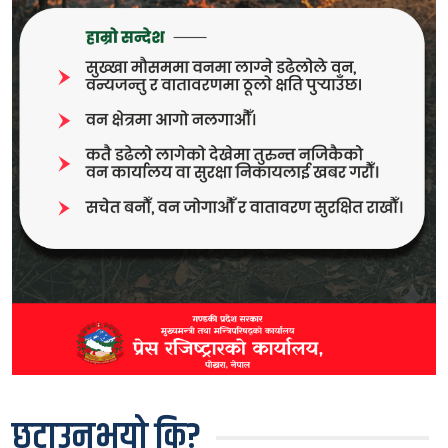
छुटाउनुभयो कि?