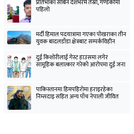
प्रतिभाका सबिन देशभरमै तेस्रो, गण्डकीमा
पहिलो
मर्दी हिमाल पदयात्रामा गएका पोखराका तीन
युवक बादलडाँडा क्षेत्रबाट सम्पर्कविहीन
दुई किशोरीलाई गेस्ट हाउसमा लगेर
सामूहिक बलात्कार गरेको आरोपमा दुई जना
पक्राउ
पाकिस्तानमा हिमपहिरोमा हराइरहेका
निम्सदाइ सहित अन्य पाँच नेपाली जीवित
भेटिने आशा कमजोर, युक्तको शव निकालियो