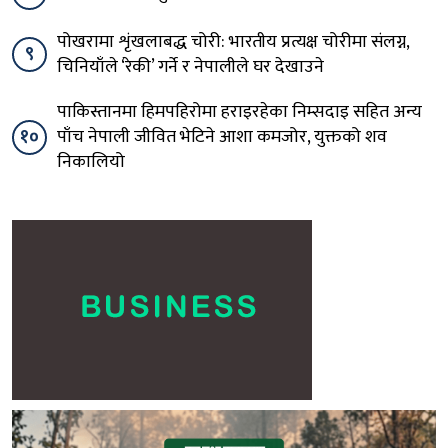
पोखरामा शृंखलाबद्ध चोरी: भारतीय प्रत्यक्ष चोरीमा संलग्न,
९
चिनियाँले ‘रेकी’ गर्ने र नेपालीले घर देखाउने
पाकिस्तानमा हिमपहिरोमा हराइरहेका निम्सदाइ सहित अन्य
१०
पाँच नेपाली जीवित भेटिने आशा कमजोर, युक्तको शव
निकालियो