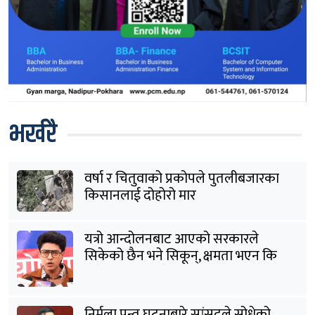
भर्खरै
वर्षा र चितुवाको प्रकोपले पुतलीबजारका
किसानलाई दोहोरो मार
यत्रो आन्दोलनबाट आएको सरकारले
सिकेको छैन भने सिकून्, क्षमता भएन कि
विवेक भएन कि के भएन ?: मिराज ढुंगाना
निर्मला पन्त घटनाबारे सांसदले सोधेको