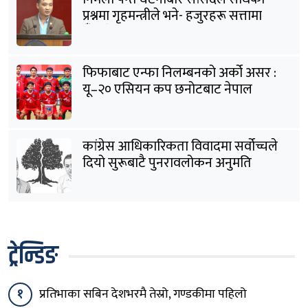
प्रश्नमा गृहमन्त्रीले भने- हजुरहरू सत्तामा
हुँदाखेरि किन नगर्नुभएको यो ?
फिफाबाट एन्फा निलम्बनको अर्को असर :
यू–२० एसियन कप छनोटबाट नेपाल
बाहिरियो
कांग्रेस आधिकारिकता विवादमा सर्वोच्चले
दियो सुरूबाटै पुनरावलोकन अनुमति
ट्रेन्डिङ
१
प्रतिभाका सबिन देशभरमै तेस्रो, गण्डकीमा पहिलो