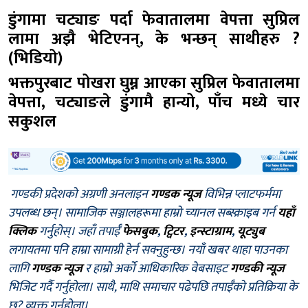
डुंगामा चट्याङ पर्दा फेवातालमा वेपत्ता सुप्रिल
लामा अझै भेटिएनन्, के भन्छन् साथीहरु ?
(भिडियो)
भक्तपुरबाट पोखरा घुम्न आएका सुप्रिल फेवातालमा
वेपत्ता, चट्याङले डुंगामै हान्यो, पाँच मध्ये चार
सकुशल
गण्डकी प्रदेशको अग्रणी अनलाइन
गण्डक न्यूज
विभिन्न प्लाटफर्ममा
उपलब्ध छन्। सामाजिक सञ्जालहरूमा हाम्रो च्यानल सब्स्क्राइब गर्न
यहाँ
क्लिक
गर्नुहोस्। जहाँ तपाईँ
फेसबुक
,
ट्विटर
,
इन्स्टाग्राम
,
यूट्युब
लगायतमा पनि हाम्रा सामाग्री हेर्न सक्नुहुन्छ। नयाँ खबर थाहा पाउनका
लागि
गण्डक न्यूज
र हाम्रो अर्को आधिकारिक वेबसाइट
गण्डकी न्यूज
भिजिट गर्दै गर्नुहोला। साथै, माथि समाचार पढेपछि तपाईँको प्रतिक्रिया के
छ? व्यक्त गर्नुहोला।