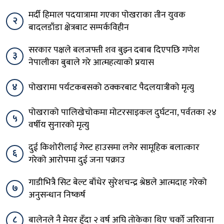
मर्दी हिमाल पदयात्रामा गएका पोखराका तीन युवक
२
बादलडाँडा क्षेत्रबाट सम्पर्कविहीन
सरकार पक्षले बलजफ्ती शव बुझ्न दबाब दिएपछि गणेश
३
नेपालीका बुबाले गरे आत्महत्याको प्रयास
४
पोखरामा पर्यटकबसको ठक्करबाट पैदलयात्रीको मृत्यु
पोखराको पालिखेचोकमा मोटरसाइकल दुर्घटना, पर्वतका २४
५
वर्षीय सुनारको मृत्यु
दुई किशोरीलाई गेस्ट हाउसमा लगेर सामूहिक बलात्कार
६
गरेको आरोपमा दुई जना पक्राउ
गाडीभित्रै सिट बेल्ट बाँधेर सुरेशचन्द्र श्रेष्ठले आत्मदाह गरेको
७
अनुसन्धान निष्कर्ष
८
बालेनले नै मेयर हुँदा २ वर्ष अघि तोकेका थिए चर्को जरिवाना