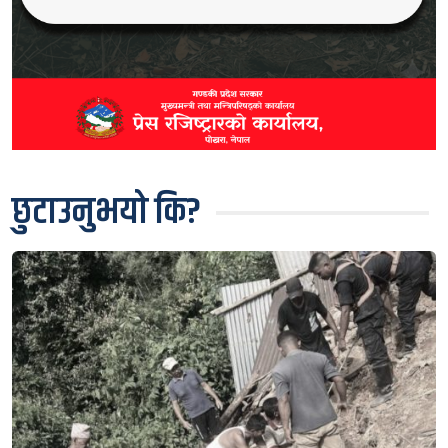
छुटाउनुभयो कि?