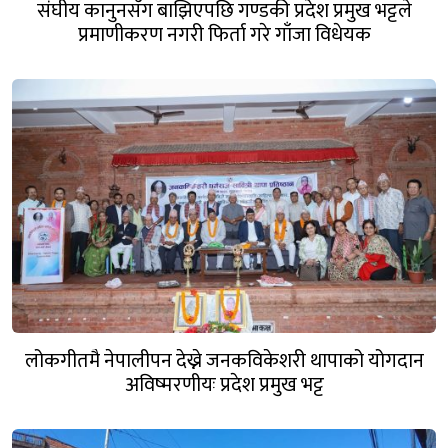
संघीय कानुनसँग बाझिएपछि गण्डकी प्रदेश प्रमुख भट्टले
प्रमाणीकरण नगरी फिर्ता गरे गाँजा विधेयक
लोकगीतमै नेपालीपन देख्ने जनकविकेशरी थापाको योगदान
अविष्मरणीयः प्रदेश प्रमुख भट्ट