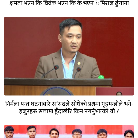
क्षमता भएन कि विवेक भएन कि के भएन ?: मिराज ढुंगाना
निर्मला पन्त घटनाबारे सांसदले सोधेको प्रश्नमा गृहमन्त्रीले भने-
हजुरहरू सत्तामा हुँदाखेरि किन नगर्नुभएको यो ?