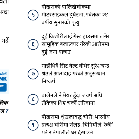
बेला
पोखराको पालिखेचोकमा
न्दा
५
मोटरसाइकल दुर्घटना, पर्वतका २४
वर्षीय सुनारको मृत्यु
दुई किशोरीलाई गेस्ट हाउसमा लगेर
र्दै
६
सामूहिक बलात्कार गरेको आरोपमा
दुई जना पक्राउ
गाडीभित्रै सिट बेल्ट बाँधेर सुरेशचन्द्र
७
श्रेष्ठले आत्मदाह गरेको अनुसन्धान
निष्कर्ष
बालेनले नै मेयर हुँदा २ वर्ष अघि
८
्लिक
तोकेका थिए चर्को जरिवाना
ूज
र
पोखरामा शृंखलाबद्ध चोरी: भारतीय
९
प्रत्यक्ष चोरीमा संलग्न, चिनियाँले ‘रेकी’
गर्ने र नेपालीले घर देखाउने