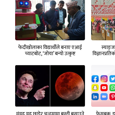
फेदीखोलाका विद्यार्थीले बनाए एआई
स्याङ्ज
च्याटबोट, ‘जोया’ बन्यो उत्कृष्ट
विज्ञानप्रति
परियोजना
मंग्रह ग्रह छाडेर चन्द्रमामा बस्ती बसाउने
फेसबुक, इन