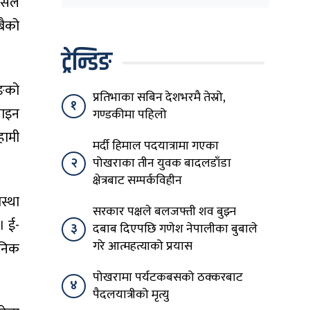
सत्तामा हुँदाखेरि किन
 पसल
नगर्नुभएको यो ?
सबैको
ट्रेन्डिङ
िङको
प्रतिभाका सबिन देशभरमै तेस्रो,
१
लाइन
गण्डकीमा पहिलो
हामी
मर्दी हिमाल पदयात्रामा गएका
२
पोखराका तीन युवक बादलडाँडा
क्षेत्रबाट सम्पर्कविहीन
स्था
सरकार पक्षले बलजफ्ती शव बुझ्न
। ई-
३
दबाब दिएपछि गणेश नेपालीका बुबाले
गरे आत्महत्याको प्रयास
जनिक
पोखरामा पर्यटकबसको ठक्करबाट
४
पैदलयात्रीको मृत्यु