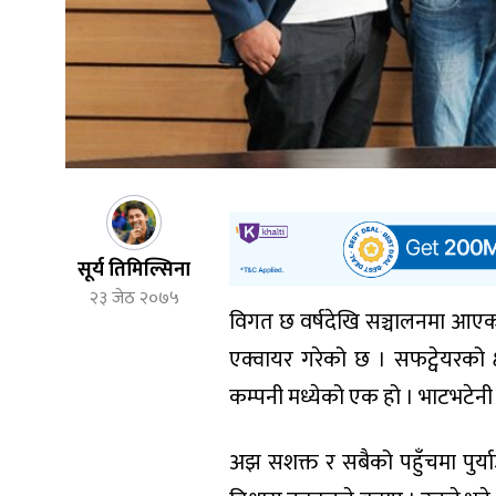
सूर्य तिमिल्सिना
२३ जेठ २०७५
विगत छ वर्षदेखि सञ्चालनमा आए
एक्वायर गरेको छ । सफट्वेयरको 
कम्पनी मध्येको एक हो । भाटभटे
अझ सशक्त र सबैको पहुँचमा पुर्य