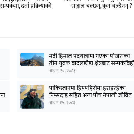
म्पर्कमा, दर्ता प्रक्रियाको
सञ्जाल चल्छन्, कुन चल्दैनन् ?
 गरेको मन्त्रालयको भनाई
(सूचीसहित)
मर्दी हिमाल पदयात्रामा गएका पोखराका
तीन युवक बादलडाँडा क्षेत्रबाट सम्पर्कविह
श्रावण २०, २०८३
पाकिस्तानमा हिमपहिरोमा हराइरहेका
जना
निम्सदाइ सहित अन्य पाँच नेपाली जीवित
भेटिने आशा कमजोर, युक्तको शव
श्रावण १५, २०८३
निकालियो