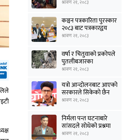
घटायो लाइन र झन्झट
श्रावण २१, २०८३
कञ्चन पत्रकारिता पुरस्कार
२०८३ बाट पत्रकारद्वय
सारु र जिटी सम्मानित
श्रावण २१, २०८३
वर्षा र चितुवाको प्रकोपले
पुतलीबजारका
किसानलाई दोहोरो मार
श्रावण २१, २०८३
यत्रो आन्दोलनबाट आएको
लिले
सरकारले सिकेको छैन
भने सिकून्, क्षमता भएन
आइटी
श्रावण २१, २०८३
कि विवेक भएन कि के
भएन ?: मिराज ढुंगाना
निर्मला पन्त घटनाबारे
सांसदले सोधेको प्रश्नमा
यक्ष
गृहमन्त्रीले भने- हजुरहरू
श्रावण २१, २०८३