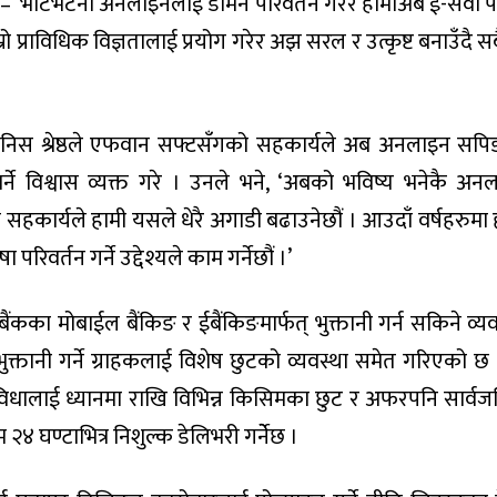
 – ‘भाटभटेनी अनलाइनलाई डोमेन परिवर्तन गरेर हामीअब ई-सेवा
्रो प्राविधिक विज्ञतालाई प्रयोग गरेर अझ सरल र उत्कृष्ट बनाउँदै 
स श्रेष्ठले एफवान सफ्टसँगको सहकार्यले अब अनलाइन सप
ार्ने विश्वास व्यक्त गरे । उनले भने, ‘अबको भविष्य भनेकै अन
कार्यले हामी यसले धेरै अगाडी बढाउनेछौं । आउदाँ वर्षहरुमा 
वर्तन गर्ने उद्देश्यले काम गर्नेछौं ।’
का मोबाईल बैंकिङ र ईबैंकिङमार्फत् भुक्तानी गर्न सकिने व्यव
क्तानी गर्ने ग्राहकलाई विशेष छुटको व्यवस्था समेत गरिएको छ 
िधालाई ध्यानमा राखि विभिन्न किसिमका छुट र अफरपनि सार्व
 घण्टाभित्र निशुल्क डेलिभरी गर्नेेछ ।