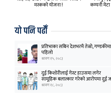
मस्कको योजना !
कम्पनी मेटा स
जानकारी माग
यो पनि पढौँ
प्रतिभाका सबिन देशभरमै तेस्रो, गण्डकीमा
पहिलो
श्रावण १५, २०८३
दुई किशोरीलाई गेस्ट हाउसमा लगेर
सामूहिक बलात्कार गरेको आरोपमा दुई 
पक्राउ
श्रावण १८, २०८३