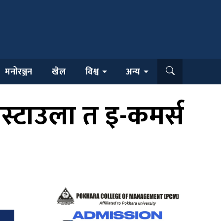
मनोरञ्जन
खेल
विश्व
अन्य
स्टाउला त इ-कमर्स