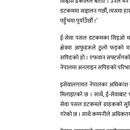
विश्वास ढकालले बताए । उनले भने
डटकममा सञ्चालन गर्छौं, त्यसमा हाम
पहुँचमा पुर्याउँछौं ।’
ई-सेवा पसल डटकमका सिइओ मनि
क्षेत्रमा आफुहरूले ठुलो फड्को म
सपिङको हो । एफवान सफ्टसँगको सह
नेपालमा अनलाइन सपिङको परिभाषा परि
इसेवालगायत नेपालका अधिकांश बैंक
मिलाइएको छ । साथै, ई-सेवाबाट भु
सेवा पसल डटकमले ग्राहकको सुव
गरेको छ । साथै कम्पनीले अधिकतम २४