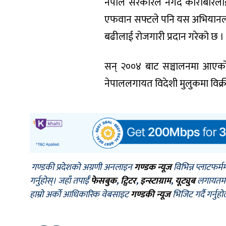
नेपाल सरकारले नगद कारोबारलाई 
एफवान सफ्टले पनि यस अभियानलाई ट
बढीलाई रोजगारी प्रदान गरेको छ ।
सन् २००४ बाट सञ्चालनमा आएको एफव
नेपाललगायत विदेशी मुलुकमा विक्
गण्डकी प्रदेशको अग्रणी अनलाइन
गण्डक न्यूज
विभिन्न प्लाटफर्म
गर्नुहोस्। जहाँ तपाईँ
फेसबुक
,
ट्विटर
,
इन्स्टाग्राम
,
यूट्युब
लगायतमा प
हाम्रो अर्को आधिकारिक वेबसाइट
गण्डकी न्यूज
भिजिट गर्दै गर्नुह