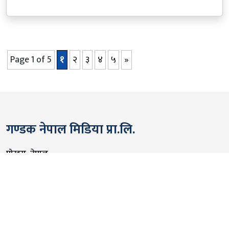
Page 1 of 5
१
२
३
४
५
»
गण्डक नेपाल मिडिया प्रा.लि.
पोखरा, नेपाल
सम्पर्कः +९७७ ६१५७६२९१
भाइबर/ह्वाट्सएप्ः +९७७ ९८०६५६१४४२
ईमेल:
gandakmedia@gmail.com
[Official]