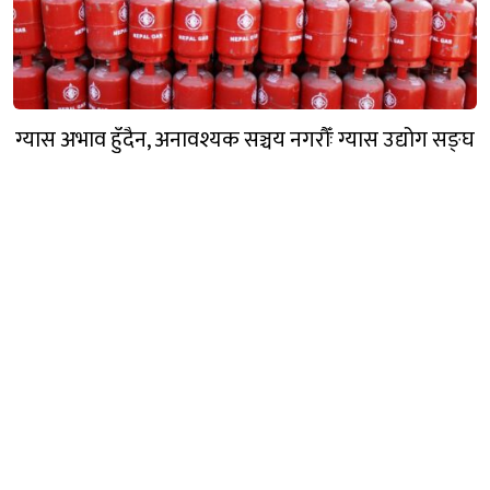
ग्यास अभाव हुँदैन, अनावश्यक सञ्चय नगरौँः ग्यास उद्योग सङ्घ
गण्डक नेपाल मिडिया प्रा.लि.
पोखरा, नेपाल
सम्पर्कः +९७७ ६१५७६२९१
भाइबर/ह्वाट्सएप्ः +९७७ ९८०६५६१४४२
ईमेल: