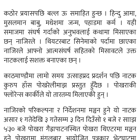
कठोर प्रयासपछि बल्ल ऊ समाहित हुन्छ । हिन्दु आमा,
मुसलमान बाबु, मधेशमा जन्म, पहाडमा कर्म । यही
समाजमा संघर्ष गर्दाको अनुभवलाई कथामा मिसाएका
छन् नाजिरले । थियटरबाट सिनेमाको पर्दामा छाएका
नाजिरले आफ्नो आत्मसंघर्ष सहितको मिसावटले उक्त
नाटकलाई सशक्त बनाएका छन् ।
काठमाण्डौमा लामो समय उत्साहप्रद प्रदर्शन पछि नाटक
कुरुप हाँस पोखरेलीमाझ प्रस्तुत हुँदैछ । पोखराकी
फ्लोरेन्स कार्कीले यो तारतम्य मिलाएकी हुन् ।
नाजिरको परिकल्पना र निर्देशनमा मञ्चन हुने यो नाटक
असार १ गतेदेखि ३ गतेसम्म ३ दिन दिउँसो १ बजे र सााझ
५ः३० बजे पोखरा गैह्रापाटनस्थित पोखरा थिएटरमा मञ्चन
हुने पोखरामा मंगलबार आयोजित पत्रकार भेटघाटमा