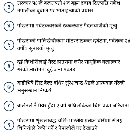
सरकार पक्षले बलजफ्ती शव बुझ्न दबाब दिएपछि गणेश
३
नेपालीका बुबाले गरे आत्महत्याको प्रयास
४
पोखरामा पर्यटकबसको ठक्करबाट पैदलयात्रीको मृत्यु
पोखराको पालिखेचोकमा मोटरसाइकल दुर्घटना, पर्वतका २४
५
वर्षीय सुनारको मृत्यु
दुई किशोरीलाई गेस्ट हाउसमा लगेर सामूहिक बलात्कार
६
गरेको आरोपमा दुई जना पक्राउ
गाडीभित्रै सिट बेल्ट बाँधेर सुरेशचन्द्र श्रेष्ठले आत्मदाह गरेको
७
अनुसन्धान निष्कर्ष
८
बालेनले नै मेयर हुँदा २ वर्ष अघि तोकेका थिए चर्को जरिवाना
पोखरामा शृंखलाबद्ध चोरी: भारतीय प्रत्यक्ष चोरीमा संलग्न,
९
चिनियाँले ‘रेकी’ गर्ने र नेपालीले घर देखाउने