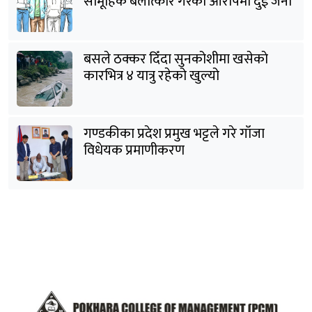
सामूहिक बलात्कार गरेको आरोपमा दुई जना
पक्राउ
बसले ठक्कर दिँदा सुनकोशीमा खसेकाे
कारभित्र ४ यात्रु रहेको खुल्यो
गण्डकीका प्रदेश प्रमुख भट्टले गरे गाँजा
विधेयक प्रमाणीकरण