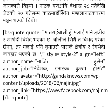
जानकारी दिइयो । नाटक यसअघि वैशाख २८ गतेदेखि
जेठको २० गतेसम्म काठमाडौंस्थित मण्डलानाटकघरमा
मञ्चन भएको थियो।
[bs-quote quote=”‘म तराईबासी हुँ, मलाई पनि क्षेत्रीय
र रंगभेदी विभेद भएको छ, बोलीले सिधै त विभेद गरेका
छैनन्, तर मलाई पनि घुमाउरो पाराले क्षेत्रीय र रंगभेदी
ब्यवहार भएको छ ।\'” style=”style-2″ align=”left”
author_name=”नाजिर हुसेन”
author_job=”निर्देशक, \’नाटकः कुरुप हाँस\'”
author_avatar=”http://gandaknews.com/wp-
content/uploads/2018/06/najir.jpg”
author_link=”https://www.facebook.com/najir.m
[/bs-quote]