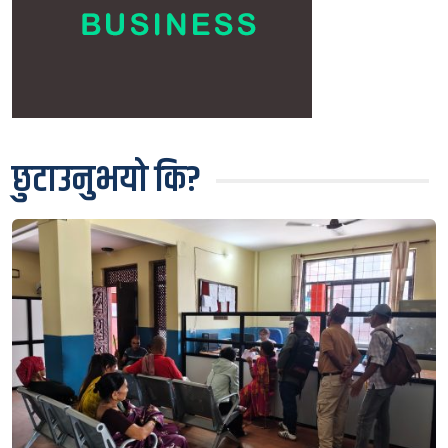
छुटाउनुभयो कि?