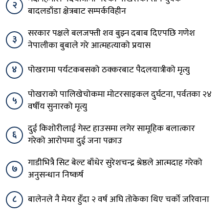
२
बादलडाँडा क्षेत्रबाट सम्पर्कविहीन
सरकार पक्षले बलजफ्ती शव बुझ्न दबाब दिएपछि गणेश
३
नेपालीका बुबाले गरे आत्महत्याको प्रयास
४
पोखरामा पर्यटकबसको ठक्करबाट पैदलयात्रीको मृत्यु
पोखराको पालिखेचोकमा मोटरसाइकल दुर्घटना, पर्वतका २४
५
वर्षीय सुनारको मृत्यु
दुई किशोरीलाई गेस्ट हाउसमा लगेर सामूहिक बलात्कार
६
गरेको आरोपमा दुई जना पक्राउ
गाडीभित्रै सिट बेल्ट बाँधेर सुरेशचन्द्र श्रेष्ठले आत्मदाह गरेको
७
अनुसन्धान निष्कर्ष
८
बालेनले नै मेयर हुँदा २ वर्ष अघि तोकेका थिए चर्को जरिवाना