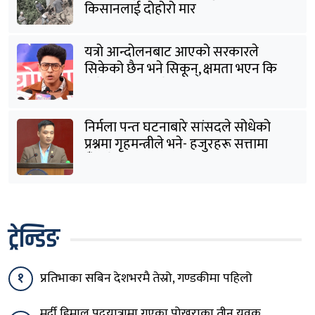
किसानलाई दोहोरो मार
यत्रो आन्दोलनबाट आएको सरकारले
सिकेको छैन भने सिकून्, क्षमता भएन कि
विवेक भएन कि के भएन ?: मिराज ढुंगाना
निर्मला पन्त घटनाबारे सांसदले सोधेको
प्रश्नमा गृहमन्त्रीले भने- हजुरहरू सत्तामा
हुँदाखेरि किन नगर्नुभएको यो ?
ट्रेन्डिङ
१
प्रतिभाका सबिन देशभरमै तेस्रो, गण्डकीमा पहिलो
मर्दी हिमाल पदयात्रामा गएका पोखराका तीन युवक