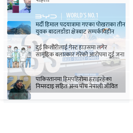
पहिलो
मर्दी हिमाल पदयात्रामा गएका पोखराका तीन
युवक बादलडाँडा क्षेत्रबाट सम्पर्कविहीन
दुई किशोरीलाई गेस्ट हाउसमा लगेर
सामूहिक बलात्कार गरेको आरोपमा दुई जना
पक्राउ
पाकिस्तानमा हिमपहिरोमा हराइरहेका
निम्सदाइ सहित अन्य पाँच नेपाली जीवित
भेटिने आशा कमजोर, युक्तको शव निकालियो