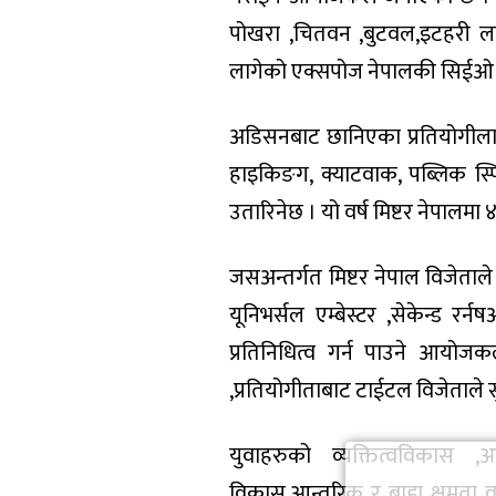
पोखरा ,चितवन ,बुटवल,इटहरी ल
लागेको एक्सपोज नेपालकी सिईओ अ
अडिसनबाट छानिएका प्रतियोगीलाई 
हाइकिङग, क्याटवाक, पब्लिक स्पि
उतारिनेछ । यो वर्ष मिष्टर नेपालम
जसअन्तर्गत मिष्टर नेपाल विजेताले म
यूनिभर्सल एम्बेस्टर ,सेकेन्ड रर्
प्रतिनिधित्व गर्न पाउने आयोज
,प्रतियोगीताबाट टाईटल विजेताले सु
युवाहरुको व्यक्तित्वविकास ,
विकास,आन्तरिक र बाह्य क्षमता वृ