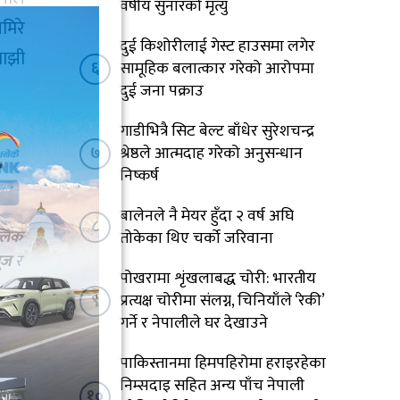
वर्षीय सुनारको मृत्यु
मिरे
दुई किशोरीलाई गेस्ट हाउसमा लगेर
माझी
६
सामूहिक बलात्कार गरेको आरोपमा
दुई जना पक्राउ
गाडीभित्रै सिट बेल्ट बाँधेर सुरेशचन्द्र
७
श्रेष्ठले आत्मदाह गरेको अनुसन्धान
निष्कर्ष
बालेनले नै मेयर हुँदा २ वर्ष अघि
८
्लिक
तोकेका थिए चर्को जरिवाना
ूज
र
पोखरामा शृंखलाबद्ध चोरी: भारतीय
९
प्रत्यक्ष चोरीमा संलग्न, चिनियाँले ‘रेकी’
गर्ने र नेपालीले घर देखाउने
पाकिस्तानमा हिमपहिरोमा हराइरहेका
निम्सदाइ सहित अन्य पाँच नेपाली
१०