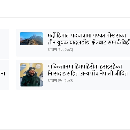
मर्दी हिमाल पदयात्रामा गएका पोखराका
तीन युवक बादलडाँडा क्षेत्रबाट सम्पर्कविह
श्रावण २०, २०८३
पाकिस्तानमा हिमपहिरोमा हराइरहेका
जना
निम्सदाइ सहित अन्य पाँच नेपाली जीवित
भेटिने आशा कमजोर, युक्तको शव
श्रावण १५, २०८३
निकालियो