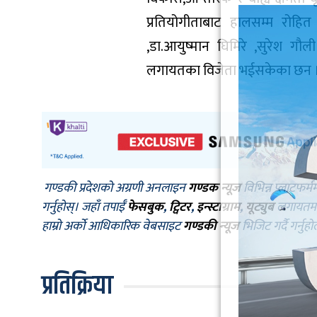
प्रतियोगीताबाट हालसम्म रोहित 
,डा.आयुष्मान घिमिरे ,सुरेश गौ
लगायतका विजेता भईसकेका छन 
गण्डकी प्रदेशको अग्रणी अनलाइन
गण्डक न्यूज
विभिन्न प्लाटफर्म
गर्नुहोस्। जहाँ तपाईँ
फेसबुक
,
ट्विटर
,
इन्स्टाग्राम
,
यूट्युब
लगायतमा प
हाम्रो अर्को आधिकारिक वेबसाइट
गण्डकी न्यूज
भिजिट गर्दै गर्नुह
प्रतिक्रिया