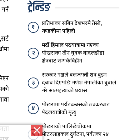
ट्रेन्डिङ
गर्न
प्रतिभाका सबिन देशभरमै तेस्रो,
१
गण्डकीमा पहिलो
सर्ट
मर्दी हिमाल पदयात्रामा गएका
धामा
२
पोखराका तीन युवक बादलडाँडा
क्षेत्रबाट सम्पर्कविहीन
सरकार पक्षले बलजफ्ती शव बुझ्न
िष्टर
३
दबाब दिएपछि गणेश नेपालीका बुबाले
भसको
गरे आत्महत्याको प्रयास
लावा
पोखरामा पर्यटकबसको ठक्करबाट
४
पैदलयात्रीको मृत्यु
पोखराको पालिखेचोकमा
षमता
५
मोटरसाइकल दुर्घटना, पर्वतका २४
ेपाल