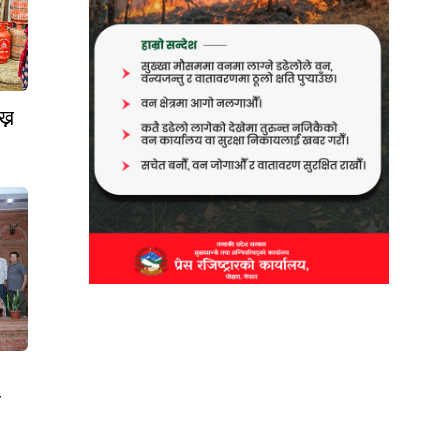
ख्न
न