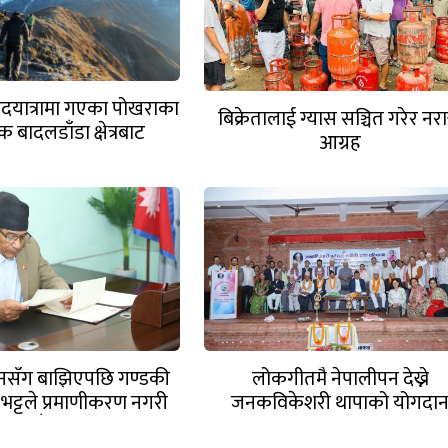
 पदयात्रामा गएका पोखराका
बिक्रेतालाई ग्यास सञ्चित गरेर नरा
 बादलडाँडा क्षेत्रबाट
आग्रह
सम्पर्कविहीन
ुनसँग बाझिएपछि गण्डकी
लोकगीतमै नेपालीपन देख्ने
ुख भट्टले प्रमाणीकरण नगरी
जनकविकेशरी थापाको योगदा
ा गरे गाँजा विधेयक
अविष्मरणीयः प्रदेश प्रमुख भट्ट