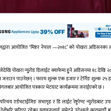
ालद्वारा आयोजित ‘मिष्टर नेपाल —२०१८’ को पोखरा अडिसनका 
।
ेखि पोखरा न्यु्रोड डिलाईट क्याफेमा हु्ने अडिसनमा १८ देखि २८ 
 जनाउन पाउनेछन् । फारम शुल्क एक हजार र टेर्निङ शुल्क २५ 
ा मंगलबार आयोजित पत्रकार भेटघाट कार्यक्रममा जनाईएको छ ।
चय एर्डभटाईजिङ सभागृह र डि लाईट रेष्टु्रेण्ट न्युरोडबाट उप
ैभरि छरिएर रहेका युवाहरुलाई समेट्ने उदेश्यले काठमाडौं ब