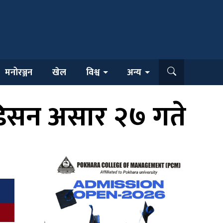
मनोरञ्जन
खेल
विश्व
अन्य
अडिसन असार २७ गते