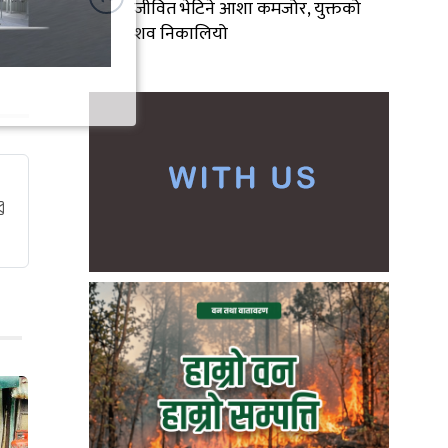
जीवित भेटिने आशा कमजोर, युक्तको
शव निकालियो