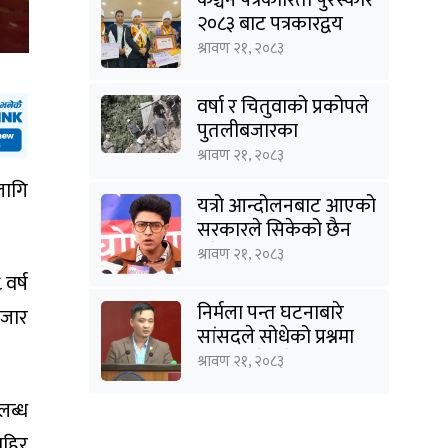
२०८३ बाट पत्रकारद्वय
सारु र जिटी सम्मानित
श्रावण २१, २०८३
वर्षा र चितुवाको प्रकोपले
पुतलीबजारका
किसानलाई दोहोरो मार
श्रावण २१, २०८३
लागि
यत्रो आन्दोलनबाट आएको
सरकारले सिकेको छैन
भने सिकून्, क्षमता भएन
श्रावण २१, २०८३
कि विवेक भएन कि के
वर्ष
भएन ?: मिराज ढुंगाना
निर्मला पन्त घटनाबारे
हजार
सांसदले सोधेको प्रश्नमा
गृहमन्त्रीले भने- हजुरहरू
श्रावण २१, २०८३
सत्तामा हुँदाखेरि किन
नगर्नुभएको यो ?
लब्ध
ाहिर