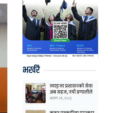
भर्खरै
स्याङ्जा प्रशासनको सेवा
अब सहज, नयाँ प्रणालीले
घटायो लाइन र झन्झट
श्रावण २१, २०८३
कञ्चन पत्रकारिता पुरस्कार