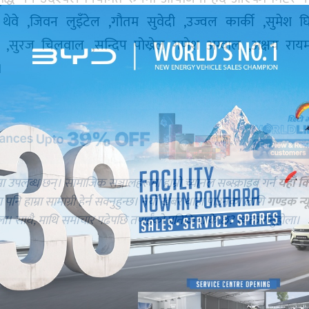
थेवे ,जिवन लुइँटेल ,गौतम सुवेदी ,उज्वल कार्की ,सुमेश घि
ली ,सुरज चिलवाल ,सन्दिप पोख्रेल गणेश अग्वाल ,अक्षय राय
।
मा उपलब्ध छन्। सामाजिक सञ्जालहरूमा हाम्रो च्यानल सब्स्क्राइब गर्न
यहाँ क
नि हाम्रा सामाग्री हेर्न सक्नुहुन्छ। नयाँ खबर थाहा पाउनका लागि
गण्डक न्य
ोला। साथै, माथि समाचार पढेपछि तपाईँको प्रतिक्रिया के छ? व्यक्त गर्नुहोला।