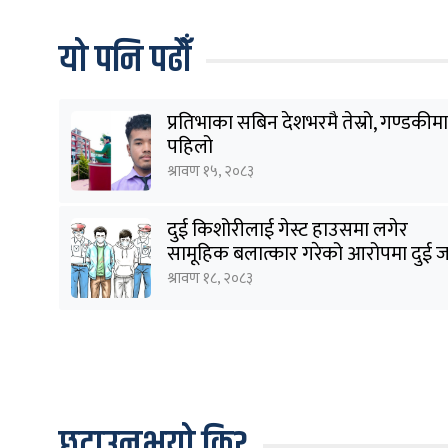
यो पनि पढौँ
प्रतिभाका सबिन देशभरमै तेस्रो, गण्डकीमा
पहिलो
श्रावण १५, २०८३
दुई किशोरीलाई गेस्ट हाउसमा लगेर
सामूहिक बलात्कार गरेको आरोपमा दुई 
पक्राउ
श्रावण १८, २०८३
छुटाउनुभयो कि?