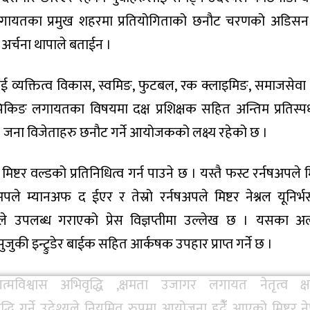
गायतका प्रमुख शहरमा प्रतियोगिताको छनौट चरणको अडिसन 
र्चना थापाले बताईन ।
व्यक्तित्व विकास, स्वमिङ, फुटबल, रक क्लाइमिङ, समाजसेवा ,
किङ लगायतका विषयमा दक्ष प्रशिक्षक सहित अन्तिम प्रतिस्पर्
ा ४ जना विजेताहरु छनौट गर्ने आयोजकको लक्ष्य रहेको छ ।
िष्टर वल्डको प्रतिनिधित्व गर्न पाउने छ । यस्तै फस्ट रर्नषअपले म
नषअपले म्यानअफ द ईएर र तेस्रो रर्नषअपले मिष्टर नेश्नल यूनिर्
कले उपलब्ध गराएको प्रेस विज्ञप्तीमा उल्लेख छ । यसका अ
जुकी इन्ट्रुडेर बाईक सहित आर्कषक उपहार प्राप्त गर्ने छ ।
आत्मविश्वास अभिवृद्धि ,क्षमता उजागर लगायत नेतृत्व क्
द्धि गर्ने उदेश्यले नियमित रुपमा आयोजना हदैंँ आएको मिष्टर न