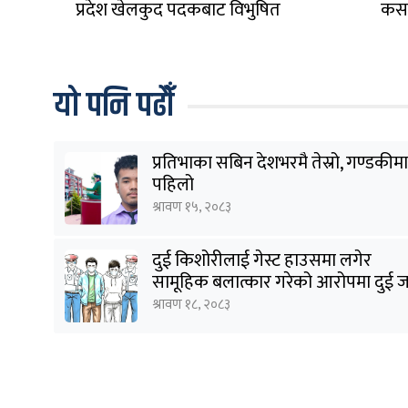
प्रदेश खेलकुद पदकबाट विभुषित
कसको
यो पनि पढौँ
प्रतिभाका सबिन देशभरमै तेस्रो, गण्डकीमा
पहिलो
श्रावण १५, २०८३
दुई किशोरीलाई गेस्ट हाउसमा लगेर
सामूहिक बलात्कार गरेको आरोपमा दुई 
पक्राउ
श्रावण १८, २०८३