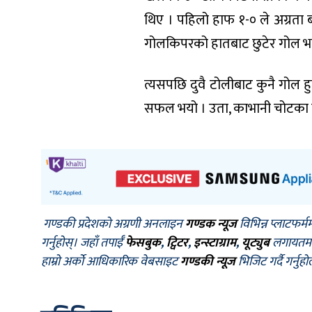
थिए । पहिलो हाफ १-० ले अग्रता बन
गोलकिपरको हातबाट छुटेर गोल भ
त्यसपछि दुवै टोलीबाट कुनै गोल ह
सफल भयो । उता, काभानी चोटका कार
गण्डकी प्रदेशको अग्रणी अनलाइन
गण्डक न्यूज
विभिन्न प्लाटफर्म
गर्नुहोस्। जहाँ तपाईँ
फेसबुक
,
ट्विटर
,
इन्स्टाग्राम
,
यूट्युब
लगायतमा प
हाम्रो अर्को आधिकारिक वेबसाइट
गण्डकी न्यूज
भिजिट गर्दै गर्नुह