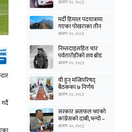
राहत
श्रावण २०, २०८३
मर्दी हिमाल पदयात्रामा
गएका पोखराका तीन
युवक बादलडाँडा क्षेत्रबाट
श्रावण २०, २०८३
सम्पर्कविहीन
निम्सदाइसहित चार
पर्वतारोहीको शव ब्रोड
पिकबाट बेस क्याम्पमा
श्रावण २०, २०८३
झारियो
्दार
यी हुन् मन्त्रिपरिषद्
बैठकका ७ निर्णय
श्रावण २०, २०८३
र्दै
सरकार असफल भएको
कांग्रेसको दाबी, भन्यो –
‘जनविश्वासको संकटमा
श्रावण २०, २०८३
ाएका