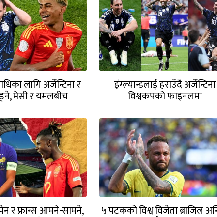
ाधिका लागि अर्जेन्टिना र
इंग्ल्यान्डलाई हराउँदै अर्जेन्टिना
िड्ने, मेसी र यमलबीच
विश्वकपको फाइनलमा
िहासिक भिडन्त
ेन र फ्रान्स आमने-सामने,
५ पटकको विश्व विजेता ब्राजिल अन