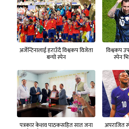
अर्जेन्टिनालाई हराउँदै विश्वकप विजेता
विश्वकप उप
बन्यो स्पेन
स्पेन भ
ऐत
पत्रकार केशव पाठकसहित सात जना
अपराजित स्प