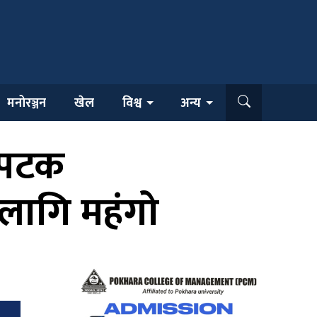
मनोरञ्जन
खेल
विश्व
अन्य
ं पटक
लागि महंगो