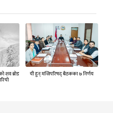
को शव ब्रोड
यी हुन् मन्त्रिपरिषद् बैठकका ७ निर्णय
ारियो