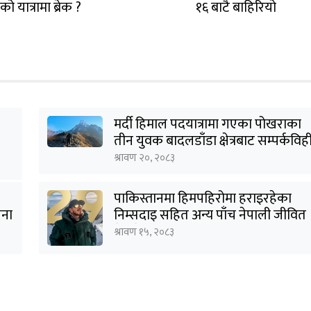
 यात्रामा ब्रेक ?
१६ बाटै बाहिरियो
मर्दी हिमाल पदयात्रामा गएका पोखराका
तीन युवक बादलडाँडा क्षेत्रबाट सम्पर्कविह
श्रावण २०, २०८३
पाकिस्तानमा हिमपहिरोमा हराइरहेका
जना
निम्सदाइ सहित अन्य पाँच नेपाली जीवित
भेटिने आशा कमजोर, युक्तको शव
श्रावण १५, २०८३
निकालियो