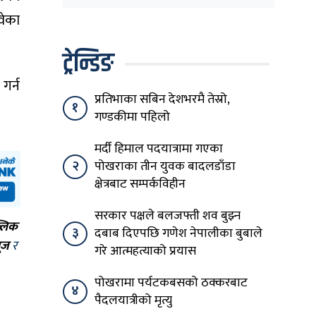
घेरिएको सरकार
विषयान्तर गर्न माहिर छ’
वेका
ट्रेन्डिङ
गर्न
प्रतिभाका सबिन देशभरमै तेस्रो,
१
गण्डकीमा पहिलो
मर्दी हिमाल पदयात्रामा गएका
२
पोखराका तीन युवक बादलडाँडा
क्षेत्रबाट सम्पर्कविहीन
सरकार पक्षले बलजफ्ती शव बुझ्न
्लिक
३
दबाब दिएपछि गणेश नेपालीका बुबाले
ूज
र
गरे आत्महत्याको प्रयास
पोखरामा पर्यटकबसको ठक्करबाट
४
पैदलयात्रीको मृत्यु