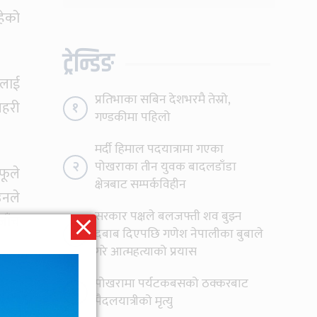
सत्तामा हुँदाखेरि किन
हेको
नगर्नुभएको यो ?
ट्रेन्डिङ
ालाई
प्रतिभाका सबिन देशभरमै तेस्रो,
रहरी
१
गण्डकीमा पहिलो
मर्दी हिमाल पदयात्रामा गएका
२
पोखराका तीन युवक बादलडाँडा
फूले
क्षेत्रबाट सम्पर्कविहीन
उनले
सरकार पक्षले बलजफ्ती शव बुझ्न
जाँच
३
दबाब दिएपछि गणेश नेपालीका बुबाले
गरे आत्महत्याको प्रयास
पोखरामा पर्यटकबसको ठक्करबाट
४
पैदलयात्रीको मृत्यु