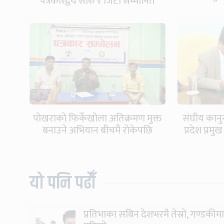
पत्रकारद्वय सारु र जिटी सम्मानित
पोखराको फिर्केखोला अतिक्रमण मुक्त
संघीय कान
बनाउने अभियान बीचमै रोकेपछि
प्रदेश प्रम
महानगरलाई ध्यानाकर्षण
फिर्त
यो पनि पढौँ
प्रतिभाका सबिन देशभरमै तेस्रो, गण्डकीमा