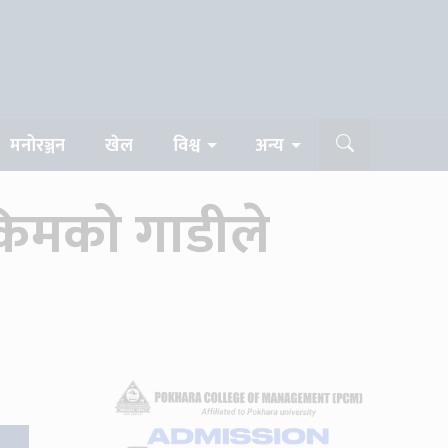
मनोरञ्जन
खेल
विश्व
अन्य
ाकिमको गाडीले