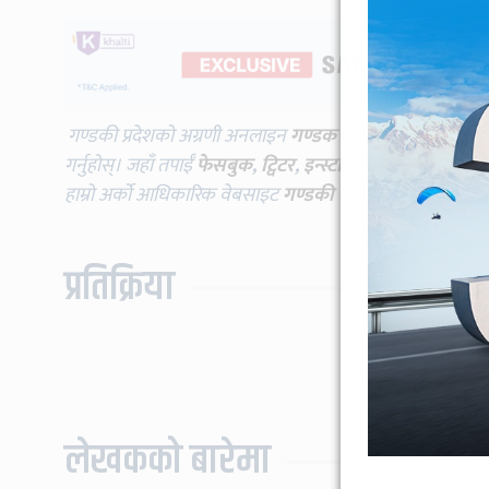
गण्डकी प्रदेशको अग्रणी अनलाइन
गण्डक न्यूज
विभिन्न प्लाटफर्म
गर्नुहोस्। जहाँ तपाईँ
फेसबुक
,
ट्विटर
,
इन्स्टाग्राम
,
यूट्युब
लगायतमा प
हाम्रो अर्को आधिकारिक वेबसाइट
गण्डकी न्यूज
भिजिट गर्दै गर्नुह
प्रतिक्रिया
लेखकको बारेमा