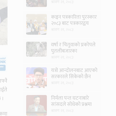
घटायो लाइन र झन्झट
श्रावण २१, २०८३
कञ्चन पत्रकारिता पुरस्कार
२०८३ बाट पत्रकारद्वय
सारु र जिटी सम्मानित
श्रावण २१, २०८३
वर्षा र चितुवाको प्रकोपले
पुतलीबजारका
किसानलाई दोहोरो मार
श्रावण २१, २०८३
यत्रो आन्दोलनबाट आएको
सरकारले सिकेको छैन
फ्नै
भने सिकून्, क्षमता भएन
श्रावण २१, २०८३
कि विवेक भएन कि के
ाईते
भएन ?: मिराज ढुंगाना
निर्मला पन्त घटनाबारे
छ ।
सांसदले सोधेको प्रश्नमा
गृहमन्त्रीले भने- हजुरहरू
श्रावण २१, २०८३
िकमा