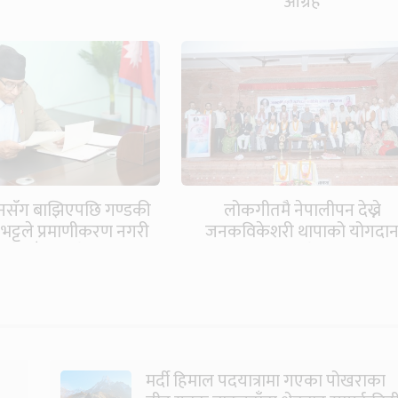
आग्रह
सम्पर्कविहीन
ुनसँग बाझिएपछि गण्डकी
लोकगीतमै नेपालीपन देख्ने
ुख भट्टले प्रमाणीकरण नगरी
जनकविकेशरी थापाको योगदा
ा गरे गाँजा विधेयक
अविष्मरणीयः प्रदेश प्रमुख भट्ट
मर्दी हिमाल पदयात्रामा गएका पोखराका