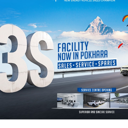
मा उपलब्ध छन्। सामाजिक सञ्जालहरूमा हाम्रो च्यानल सब्स्क्राइब गर्न
यहाँ क
नि हाम्रा सामाग्री हेर्न सक्नुहुन्छ। नयाँ खबर थाहा पाउनका लागि
गण्डक न्य
ोला। साथै, माथि समाचार पढेपछि तपाईँको प्रतिक्रिया के छ? व्यक्त गर्नुहोला।