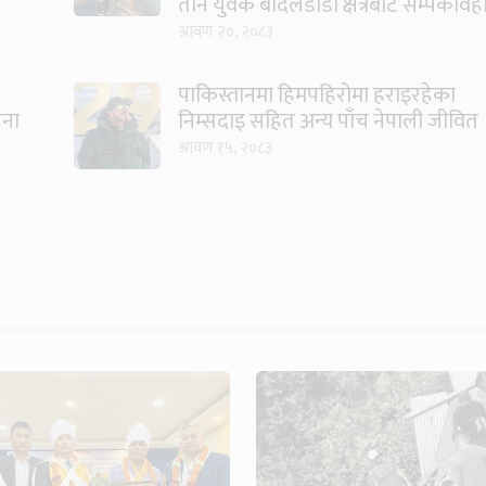
तीन युवक बादलडाँडा क्षेत्रबाट सम्पर्कविह
श्रावण २०, २०८३
पाकिस्तानमा हिमपहिरोमा हराइरहेका
जना
निम्सदाइ सहित अन्य पाँच नेपाली जीवित
भेटिने आशा कमजोर, युक्तको शव
श्रावण १५, २०८३
निकालियो