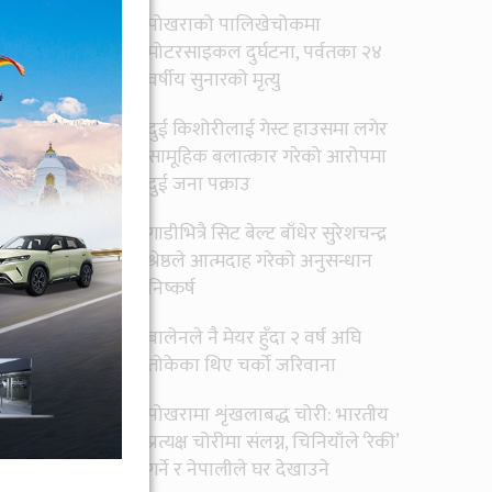
पोखराको पालिखेचोकमा
५
मोटरसाइकल दुर्घटना, पर्वतका २४
वर्षीय सुनारको मृत्यु
दुई किशोरीलाई गेस्ट हाउसमा लगेर
्लिक
६
सामूहिक बलात्कार गरेको आरोपमा
ूज
र
दुई जना पक्राउ
गाडीभित्रै सिट बेल्ट बाँधेर सुरेशचन्द्र
७
श्रेष्ठले आत्मदाह गरेको अनुसन्धान
निष्कर्ष
बालेनले नै मेयर हुँदा २ वर्ष अघि
८
तोकेका थिए चर्को जरिवाना
पोखरामा शृंखलाबद्ध चोरी: भारतीय
९
प्रत्यक्ष चोरीमा संलग्न, चिनियाँले ‘रेकी’
गर्ने र नेपालीले घर देखाउने