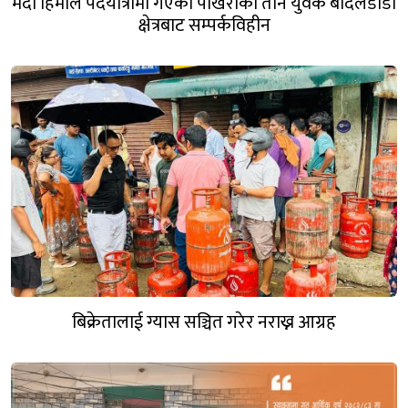
मर्दी हिमाल पदयात्रामा गएका पोखराका तीन युवक बादलडाँडा
क्षेत्रबाट सम्पर्कविहीन
बिक्रेतालाई ग्यास सञ्चित गरेर नराख्न आग्रह