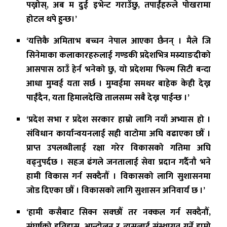
पख्नोस्, अब म दुई इभेन्ट गराउँछु, तपाईंहरुले पोखरामा
होटल थपे हुन्छ।’
‘यत्तिकै अमिताभ बच्चन नेपाल आएका छैनन् । मैले जि
सिनेमाका कलाकारहरुलाई गण्डकी प्रदेशभित्र मस्र्याङदीको
आसपास ठाउँ हेर्न भनेको छु, यो प्रदेशमा फिल्म सिटी बन्दा
आधा मुम्वई यता सर्छ । मुम्वईमा समथर बाहेक केही देख्न
पाईंदैन, यता हिमालदेखि तालसम्म सबै देख्न पाईन्छ ।’
‘प्रदेश सभा र प्रदेश सरकार हाम्रो लागि नयाँ अभ्यास हो ।
संविधान कार्यान्वयनलाई सही वाटोमा अघि वढाएका छौँ ।
प्राप्त उपलव्धीलाई रक्षा गरेर विकासको गतिमा अघि
वढ्नुपर्दछ । सहज ढंगले जनतालाई सेवा प्रदान गर्दैनौ भने
हामी विकास गर्न सक्दैनौँ । विकासको लागि सुशासनमा
जोड दिएका छौँ । विकासको लागि सुशासन अनिवार्य छ ।’
‘हामी कसैबाट सिक्न सक्छौँ तर नक्कल गर्न सक्दैनौँ,
संघर्षको इतिहास, आन्दोलन र त्यसलाई संस्थागत गर्ने हाम्रो