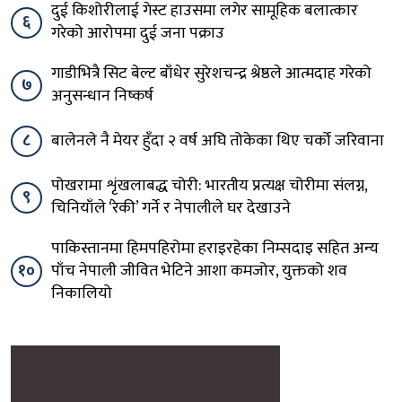
दुई किशोरीलाई गेस्ट हाउसमा लगेर सामूहिक बलात्कार
६
गरेको आरोपमा दुई जना पक्राउ
गाडीभित्रै सिट बेल्ट बाँधेर सुरेशचन्द्र श्रेष्ठले आत्मदाह गरेको
७
अनुसन्धान निष्कर्ष
८
बालेनले नै मेयर हुँदा २ वर्ष अघि तोकेका थिए चर्को जरिवाना
पोखरामा शृंखलाबद्ध चोरी: भारतीय प्रत्यक्ष चोरीमा संलग्न,
९
चिनियाँले ‘रेकी’ गर्ने र नेपालीले घर देखाउने
पाकिस्तानमा हिमपहिरोमा हराइरहेका निम्सदाइ सहित अन्य
१०
पाँच नेपाली जीवित भेटिने आशा कमजोर, युक्तको शव
निकालियो