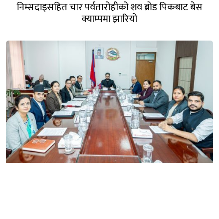
निम्सदाइसहित चार पर्वतारोहीको शव ब्रोड पिकबाट बेस
क्याम्पमा झारियो
यी हुन् मन्त्रिपरिषद् बैठकका ७ निर्णय