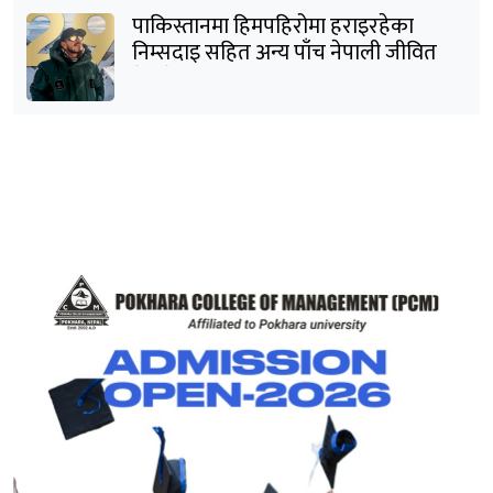
पाकिस्तानमा हिमपहिरोमा हराइरहेका
निम्सदाइ सहित अन्य पाँच नेपाली जीवित
भेटिने आशा कमजोर, युक्तको शव निकालियो