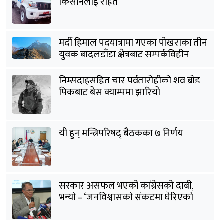
किसानलाई राहत
मर्दी हिमाल पदयात्रामा गएका पोखराका तीन
युवक बादलडाँडा क्षेत्रबाट सम्पर्कविहीन
निम्सदाइसहित चार पर्वतारोहीको शव ब्रोड
पिकबाट बेस क्याम्पमा झारियो
यी हुन् मन्त्रिपरिषद् बैठकका ७ निर्णय
सरकार असफल भएको कांग्रेसको दाबी,
भन्यो – ‘जनविश्वासको संकटमा घेरिएको
सरकार विषयान्तर गर्न माहिर छ’