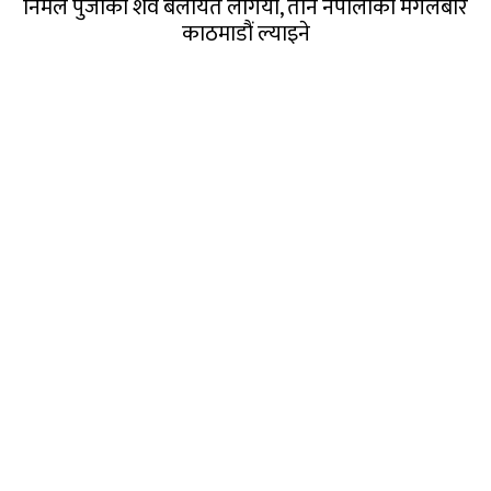
निर्मल पुर्जाको शव बेलायत लगियो, तीन नेपालीको मंगलबार
काठमाडौं ल्याइने
संसद बैठकमा खाली कुर्सी देखिन थालेपछि सांसदहरूको
हाजिरी हेर्दै रास्वपा