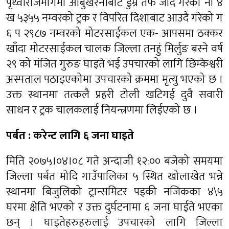
पृथ्वीराजमार्गमा आबुखैरेनीबाट डुम्रे तर्फ जादै गरेको ना ४
ख ५३५५ नम्वरको ट्रक र विपरित दिशाबाट आउदै गरेको ग
६ प २९८७ नम्वरको मोटरसाईकल एक- आपसमा ठक्कर
खाँदा मोटरसाईकल चालक जिल्ला तनहुं मिर्लुङ बस्ने वर्ष
२९ को मंजित गुरुङ घाइते भई उपचारको लागि छिम्केश्वरी
अस्पताल पठाइएकोमा उपचारको क्रममा मृत्यु भएको छ ।
उक्त स्थानमा तत्कलै प्रहरी टोली खटिगई दुवै सवारी
साधन र ट्रक चालकलाई नियन्त्रणमा लिईएको छ ।
पर्बत : करेन्ट लागि ६ जना घाइते
मिति २०७५।०४।०८ गते अन्दाजी १२:०० बजेको समयमा
जिल्ला पर्बत मोदि गाउँपालिका ५ स्थित खोलाखेत भन्ने
स्थानमा बिजुलिको ट्रान्समिटर पड्की नजिकका ४\५
घरमा क्षेति भएको र उक्त दुर्घटनामा ६ जना घाईते भएका
छन् । घाइतेहरुहरुलाई उपचारको लागि जिल्ला