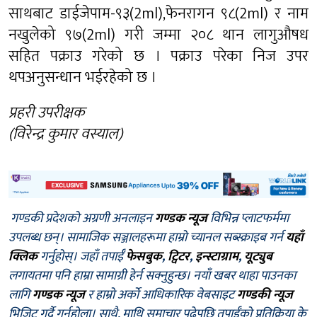
साथबाट डाईजेपाम-९३(2ml),फेनरागन ९८(2ml) र नाम
नखुलेको ९७(2ml) गरी जम्मा २०८ थान लागुऔषध
सहित पक्राउ गरेको छ । पक्राउ परेका निज उपर
थपअनुसन्धान भईरहेको छ ।
प्रहरी उपरीक्षक
(विरेन्द्र कुमार वस्याल)
गण्डकी प्रदेशको अग्रणी अनलाइन
गण्डक न्यूज
विभिन्न प्लाटफर्ममा
उपलब्ध छन्। सामाजिक सञ्जालहरूमा हाम्रो च्यानल सब्स्क्राइब गर्न
यहाँ
क्लिक
गर्नुहोस्। जहाँ तपाईँ
फेसबुक
,
ट्विटर
,
इन्स्टाग्राम
,
यूट्युब
लगायतमा पनि हाम्रा सामाग्री हेर्न सक्नुहुन्छ। नयाँ खबर थाहा पाउनका
लागि
गण्डक न्यूज
र हाम्रो अर्को आधिकारिक वेबसाइट
गण्डकी न्यूज
भिजिट गर्दै गर्नुहोला। साथै, माथि समाचार पढेपछि तपाईँको प्रतिक्रिया के