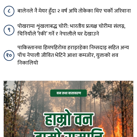
८
बालेनले नै मेयर हुँदा २ वर्ष अघि तोकेका थिए चर्को जरिवाना
पोखरामा शृंखलाबद्ध चोरी: भारतीय प्रत्यक्ष चोरीमा संलग्न,
९
चिनियाँले ‘रेकी’ गर्ने र नेपालीले घर देखाउने
पाकिस्तानमा हिमपहिरोमा हराइरहेका निम्सदाइ सहित अन्य
१०
पाँच नेपाली जीवित भेटिने आशा कमजोर, युक्तको शव
निकालियो