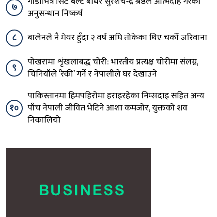
गाडीभित्रै सिट बेल्ट बाँधेर सुरेशचन्द्र श्रेष्ठले आत्मदाह गरेको
७
अनुसन्धान निष्कर्ष
८
बालेनले नै मेयर हुँदा २ वर्ष अघि तोकेका थिए चर्को जरिवाना
पोखरामा शृंखलाबद्ध चोरी: भारतीय प्रत्यक्ष चोरीमा संलग्न,
९
चिनियाँले ‘रेकी’ गर्ने र नेपालीले घर देखाउने
पाकिस्तानमा हिमपहिरोमा हराइरहेका निम्सदाइ सहित अन्य
१०
पाँच नेपाली जीवित भेटिने आशा कमजोर, युक्तको शव
निकालियो