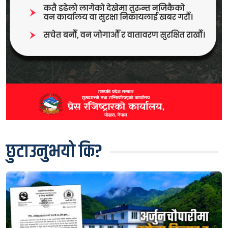
छुटाउनुभयो कि?