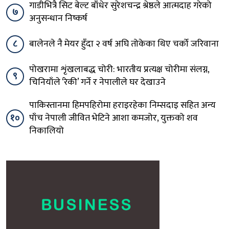
गाडीभित्रै सिट बेल्ट बाँधेर सुरेशचन्द्र श्रेष्ठले आत्मदाह गरेको
७
अनुसन्धान निष्कर्ष
८
बालेनले नै मेयर हुँदा २ वर्ष अघि तोकेका थिए चर्को जरिवाना
पोखरामा शृंखलाबद्ध चोरी: भारतीय प्रत्यक्ष चोरीमा संलग्न,
९
चिनियाँले ‘रेकी’ गर्ने र नेपालीले घर देखाउने
पाकिस्तानमा हिमपहिरोमा हराइरहेका निम्सदाइ सहित अन्य
१०
पाँच नेपाली जीवित भेटिने आशा कमजोर, युक्तको शव
निकालियो