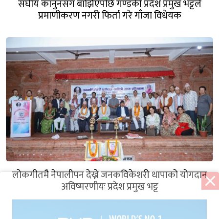
संघीय कानुनसँग बाझिएपछि गण्डकी प्रदेश प्रमुख भट्टले
प्रमाणीकरण नगरी फिर्ता गरे गाँजा विधेयक
लोकगीतमै नेपालीपन देख्ने जनकविकेशरी थापाको योगदान
अविष्मरणीयः प्रदेश प्रमुख भट्ट