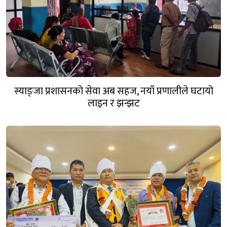
स्याङ्जा प्रशासनको सेवा अब सहज, नयाँ प्रणालीले घटायो
लाइन र झन्झट