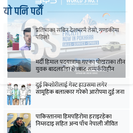
यो पनि पढौँ
प्रतिभाका सबिन देशभरमै तेस्रो, गण्डकीमा
पहिलो
मर्दी हिमाल पदयात्रामा गएका पोखराका तीन
युवक बादलडाँडा क्षेत्रबाट सम्पर्कविहीन
दुई किशोरीलाई गेस्ट हाउसमा लगेर
सामूहिक बलात्कार गरेको आरोपमा दुई जना
पक्राउ
पाकिस्तानमा हिमपहिरोमा हराइरहेका
निम्सदाइ सहित अन्य पाँच नेपाली जीवित
भेटिने आशा कमजोर, युक्तको शव निकालियो