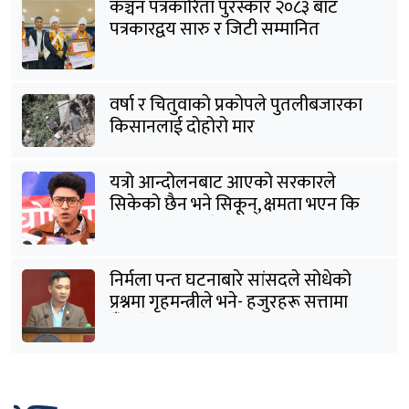
कञ्चन पत्रकारिता पुरस्कार २०८३ बाट
पत्रकारद्वय सारु र जिटी सम्मानित
वर्षा र चितुवाको प्रकोपले पुतलीबजारका
किसानलाई दोहोरो मार
यत्रो आन्दोलनबाट आएको सरकारले
सिकेको छैन भने सिकून्, क्षमता भएन कि
विवेक भएन कि के भएन ?: मिराज ढुंगाना
निर्मला पन्त घटनाबारे सांसदले सोधेको
प्रश्नमा गृहमन्त्रीले भने- हजुरहरू सत्तामा
हुँदाखेरि किन नगर्नुभएको यो ?