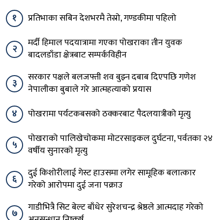
१
प्रतिभाका सबिन देशभरमै तेस्रो, गण्डकीमा पहिलो
मर्दी हिमाल पदयात्रामा गएका पोखराका तीन युवक
२
बादलडाँडा क्षेत्रबाट सम्पर्कविहीन
सरकार पक्षले बलजफ्ती शव बुझ्न दबाब दिएपछि गणेश
३
नेपालीका बुबाले गरे आत्महत्याको प्रयास
४
पोखरामा पर्यटकबसको ठक्करबाट पैदलयात्रीको मृत्यु
पोखराको पालिखेचोकमा मोटरसाइकल दुर्घटना, पर्वतका २४
५
वर्षीय सुनारको मृत्यु
दुई किशोरीलाई गेस्ट हाउसमा लगेर सामूहिक बलात्कार
६
गरेको आरोपमा दुई जना पक्राउ
गाडीभित्रै सिट बेल्ट बाँधेर सुरेशचन्द्र श्रेष्ठले आत्मदाह गरेको
७
अनुसन्धान निष्कर्ष