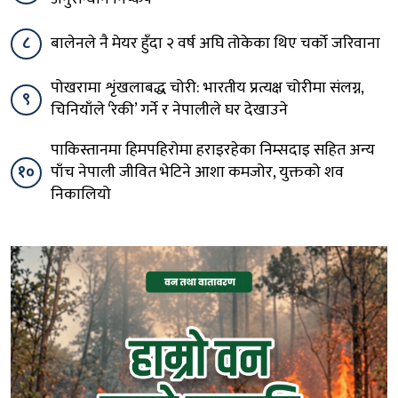
८
बालेनले नै मेयर हुँदा २ वर्ष अघि तोकेका थिए चर्को जरिवाना
पोखरामा शृंखलाबद्ध चोरी: भारतीय प्रत्यक्ष चोरीमा संलग्न,
९
चिनियाँले ‘रेकी’ गर्ने र नेपालीले घर देखाउने
पाकिस्तानमा हिमपहिरोमा हराइरहेका निम्सदाइ सहित अन्य
१०
पाँच नेपाली जीवित भेटिने आशा कमजोर, युक्तको शव
निकालियो