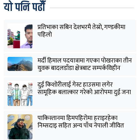
यो पनि पढौँ
प्रतिभाका सबिन देशभरमै तेस्रो, गण्डकीमा
पहिलो
मर्दी हिमाल पदयात्रामा गएका पोखराका तीन
युवक बादलडाँडा क्षेत्रबाट सम्पर्कविहीन
दुई किशोरीलाई गेस्ट हाउसमा लगेर
सामूहिक बलात्कार गरेको आरोपमा दुई जना
पक्राउ
पाकिस्तानमा हिमपहिरोमा हराइरहेका
निम्सदाइ सहित अन्य पाँच नेपाली जीवित
भेटिने आशा कमजोर, युक्तको शव निकालियो