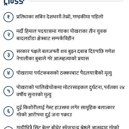
ट्रेन्डिङ
१
प्रतिभाका सबिन देशभरमै तेस्रो, गण्डकीमा पहिलो
मर्दी हिमाल पदयात्रामा गएका पोखराका तीन युवक
२
बादलडाँडा क्षेत्रबाट सम्पर्कविहीन
सरकार पक्षले बलजफ्ती शव बुझ्न दबाब दिएपछि गणेश
३
नेपालीका बुबाले गरे आत्महत्याको प्रयास
४
पोखरामा पर्यटकबसको ठक्करबाट पैदलयात्रीको मृत्यु
पोखराको पालिखेचोकमा मोटरसाइकल दुर्घटना, पर्वतका २४
५
वर्षीय सुनारको मृत्यु
दुई किशोरीलाई गेस्ट हाउसमा लगेर सामूहिक बलात्कार
६
गरेको आरोपमा दुई जना पक्राउ
गाडीभित्रै सिट बेल्ट बाँधेर सुरेशचन्द्र श्रेष्ठले आत्मदाह गरेको