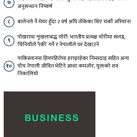
७
अनुसन्धान निष्कर्ष
८
बालेनले नै मेयर हुँदा २ वर्ष अघि तोकेका थिए चर्को जरिवाना
पोखरामा शृंखलाबद्ध चोरी: भारतीय प्रत्यक्ष चोरीमा संलग्न,
९
चिनियाँले ‘रेकी’ गर्ने र नेपालीले घर देखाउने
पाकिस्तानमा हिमपहिरोमा हराइरहेका निम्सदाइ सहित अन्य
१०
पाँच नेपाली जीवित भेटिने आशा कमजोर, युक्तको शव
निकालियो