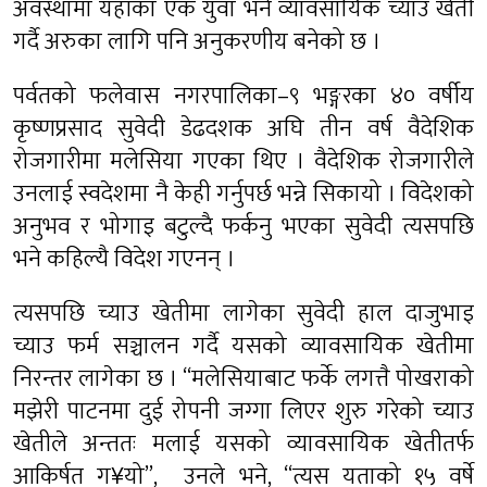
अवस्थामा यहाँका एक युवा भने व्यावसायिक च्याउ खेती
गर्दै अरुका लागि पनि अनुकरणीय बनेको छ ।
पर्वतको फलेवास नगरपालिका–९ भङ्गरका ४० वर्षीय
कृष्णप्रसाद सुवेदी डेढदशक अघि तीन वर्ष वैदेशिक
रोजगारीमा मलेसिया गएका थिए । वैदेशिक रोजगारीले
उनलाई स्वदेशमा नै केही गर्नुपर्छ भन्ने सिकायो । विदेशको
अनुभव र भोगाइ बटुल्दै फर्कनु भएका सुवेदी त्यसपछि
भने कहिल्यै विदेश गएनन् ।
त्यसपछि च्याउ खेतीमा लागेका सुवेदी हाल दाजुभाइ
च्याउ फर्म सञ्चालन गर्दै यसको व्यावसायिक खेतीमा
निरन्तर लागेका छ । “मलेसियाबाट फर्के लगत्तै पोखराको
मझेरी पाटनमा दुई रोपनी जग्गा लिएर शुरु गरेको च्याउ
खेतीले अन्ततः मलाई यसको व्यावसायिक खेतीतर्फ
आकिर्षत ग¥यो”, उनले भने, “त्यस यताको १५ वर्षे