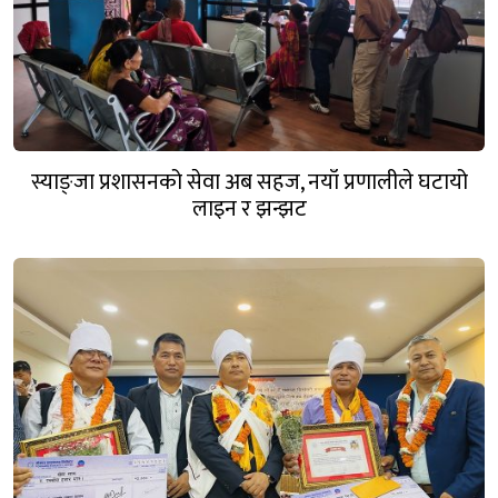
स्याङ्जा प्रशासनको सेवा अब सहज, नयाँ प्रणालीले घटायो
लाइन र झन्झट