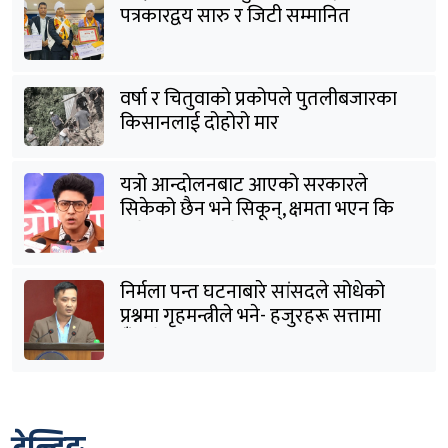
पत्रकारद्वय सारु र जिटी सम्मानित
वर्षा र चितुवाको प्रकोपले पुतलीबजारका
किसानलाई दोहोरो मार
यत्रो आन्दोलनबाट आएको सरकारले
सिकेको छैन भने सिकून्, क्षमता भएन कि
विवेक भएन कि के भएन ?: मिराज ढुंगाना
निर्मला पन्त घटनाबारे सांसदले सोधेको
प्रश्नमा गृहमन्त्रीले भने- हजुरहरू सत्तामा
हुँदाखेरि किन नगर्नुभएको यो ?