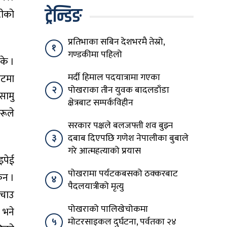
ट्रेन्डिङ
टीको
प्रतिभाका सबिन देशभरमै तेस्रो,
१
गण्डकीमा पहिलो
के ।
मर्दी हिमाल पदयात्रामा गएका
ेटमा
२
पोखराका तीन युवक बादलडाँडा
सामु
क्षेत्रबाट सम्पर्कविहीन
रूले
सरकार पक्षले बलजफ्ती शव बुझ्न
३
दबाब दिएपछि गणेश नेपालीका बुबाले
गरे आत्महत्याको प्रयास
इपेई
पोखरामा पर्यटकबसको ठक्करबाट
ेन ।
४
पैदलयात्रीको मृत्यु
बचाउ
पोखराको पालिखेचोकमा
 भने
५
मोटरसाइकल दुर्घटना, पर्वतका २४