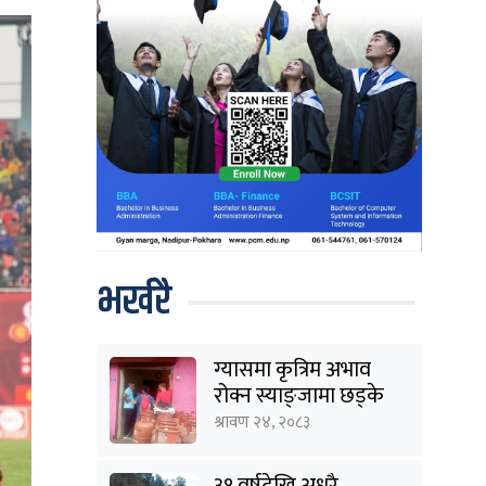
भर्खरै
ग्यासमा कृत्रिम अभाव
रोक्न स्याङ्जामा छड्के
अनुगमन
श्रावण २४, २०८३
३१ वर्षदेखि अधुरै