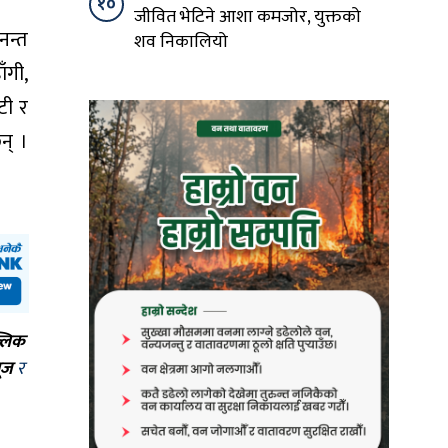
१०
जीवित भेटिने आशा कमजोर, युक्तको
नन्त
शव निकालियो
ँगी,
टी र
न् ।
्लिक
ूज
र