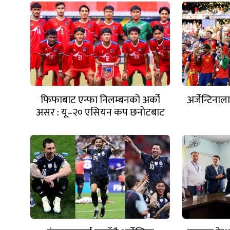
फिफाबाट एन्फा निलम्बनको अर्को
अर्जेन्टिनाल
असर : यू–२० एसियन कप छनोटबाट
नेपाल बाहिरियो