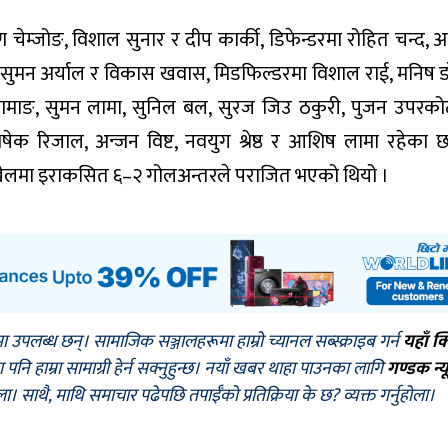
ेम्जोङ, विशाल सुनार र दीप कार्की, डिफेन्डरमा रोहित चन्द, अ
्ठ, सुमन अर्याल र विकास खवास, मिडफिल्डरमा विशाल राई, मनिष डा
तामाङ, सुमन लामा, सुनिल बल, सुरज जिउ ठकुरी, पुजन उपरको
क रिजाल, अन्जन विष्ट, नवयुग श्रेष्ठ र आशिष लामा रहेका छ
ण खेलमा इराकसित ६–२ गोलअन्तरले पराजित भएको थियो ।
मा उपलब्ध छन्। सामाजिक सञ्जालहरूमा हाम्रो च्यानल सब्स्क्राइब गर्न
यहाँ क
नि हाम्रा सामाग्री हेर्न सक्नुहुन्छ। नयाँ खबर थाहा पाउनका लागि
गण्डक न्य
ोला। साथै, माथि समाचार पढेपछि तपाईँको प्रतिक्रिया के छ? व्यक्त गर्नुहोला।