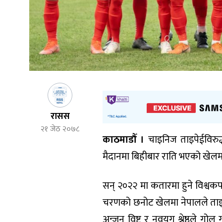
रासस
२१ जेठ २०७८
काठमाडौँ ।
चाइनिज ताइपेईविरु
मैदानमा बिहीबार राति भएको खेलम
सन् २०२२ मा कतारमा हुने विश्वकप
चरणको छनोट खेलमा नेपालले ताइपेई
अन्जन विष्ट र नवयुग श्रेष्ठले गोल