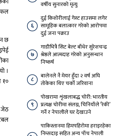
छिको
वर्षीय सुनारको मृत्यु
 सफल
दुई किशोरीलाई गेस्ट हाउसमा लगेर
६
सामूहिक बलात्कार गरेको आरोपमा
दुई जना पक्राउ
ीन छ
गाडीभित्रै सिट बेल्ट बाँधेर सुरेशचन्द्र
इपेई
७
श्रेष्ठले आत्मदाह गरेको अनुसन्धान
तीका
निष्कर्ष
यो ।
बालेनले नै मेयर हुँदा २ वर्ष अघि
८
े १०
तोकेका थिए चर्को जरिवाना
पोखरामा शृंखलाबद्ध चोरी: भारतीय
९
प्रत्यक्ष चोरीमा संलग्न, चिनियाँले ‘रेकी’
ल जेठ
गर्ने र नेपालीले घर देखाउने
ुटबल
पाकिस्तानमा हिमपहिरोमा हराइरहेका
निम्सदाइ सहित अन्य पाँच नेपाली