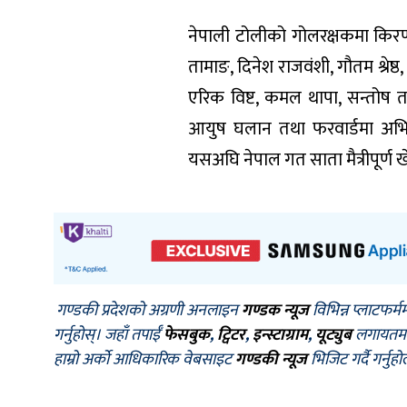
नेपाली टोलीको गोलरक्षकमा किरण च
तामाङ, दिनेश राजवंशी, गौतम श्रेष
एरिक विष्ट, कमल थापा, सन्तोष 
आयुष घलान तथा फरवार्डमा अभिषे
यसअघि नेपाल गत साता मैत्रीपूर्
गण्डकी प्रदेशको अग्रणी अनलाइन
गण्डक न्यूज
विभिन्न प्लाटफर्म
गर्नुहोस्। जहाँ तपाईँ
फेसबुक
,
ट्विटर
,
इन्स्टाग्राम
,
यूट्युब
लगायतमा प
हाम्रो अर्को आधिकारिक वेबसाइट
गण्डकी न्यूज
भिजिट गर्दै गर्नुह