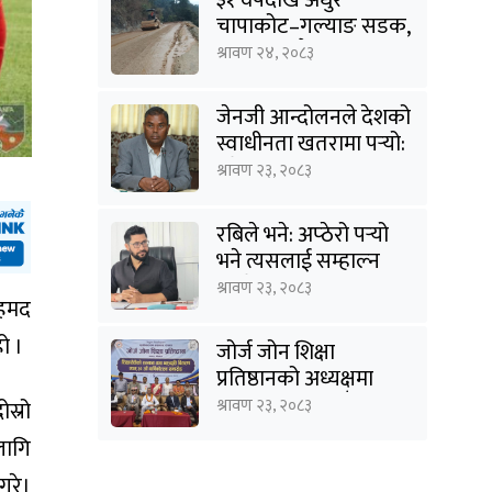
चापाकोट–गल्याङ सडक,
आधा काममै अल्झियो
श्रावण २४, २०८३
जेनजी आन्दोलनले देशको
स्वाधीनता खतरामा पर्‍यो:
उपेन्द्र यादव
श्रावण २३, २०८३
रबिले भने: अप्ठेरो पर्‍यो
भने त्यसलाई सम्हाल्न
सक्ने गार्जियनसिप हाम्रो
श्रावण २३, २०८३
अहमद
पार्टीसँग छ
ो ।
जोर्ज जोन शिक्षा
प्रतिष्ठानको अध्यक्षमा
विनोद कायस्थ, पाँच
श्रावण २३, २०८३
स्रो
शिक्षासेवी सम्मानित
लागि
 गरे।