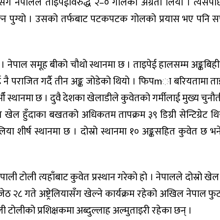
। योसँगै नेपालले ताइपेईविरुद्ध २–० गोलको अग्रता लियो । त्यसप
ल्न पुग्यो । उसको तर्फबाट पटकपटक गोलको प्रयास भए पनि
 । नेपाल समूह बीको चौथो स्थानमा छ । ताइपेई हालसम्म अङ्कबिह
नै पराजित गर्दै तीन अङ्क जोडेको थियो । फिपmा बरियतामा ता
 स्थानमा छ । दुवै देशका खेलाडीले कुवेतको गर्मीलाई मुख्य चुनौ
 खेल हुँदाका बखतको अधिकतम तापक्रम ३९ डिग्री सेन्टिग्रेट थि
लिया शीर्ष स्थानमा छ । दोस्रो स्थानमा १० अङ्कसहित कुवेत छ भन
।
पाली टोली त्यहाँबाट कुवेत प्रस्थान गरेको हो । नेपालले दोस्रो खे
जेठ २८ गते अष्ट्रेलियासँग खेल्ने कार्यक्रम रहेको अखिल नेपाल फ
 टोलीको प्रशिक्षकमा अब्दुल्लाह अल्मुताइरी रहेका छन् ।