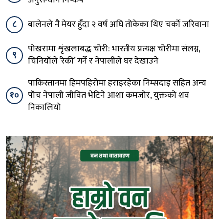
अनुसन्धान निष्कर्ष
८
बालेनले नै मेयर हुँदा २ वर्ष अघि तोकेका थिए चर्को जरिवाना
पोखरामा शृंखलाबद्ध चोरी: भारतीय प्रत्यक्ष चोरीमा संलग्न,
९
चिनियाँले ‘रेकी’ गर्ने र नेपालीले घर देखाउने
पाकिस्तानमा हिमपहिरोमा हराइरहेका निम्सदाइ सहित अन्य
१०
पाँच नेपाली जीवित भेटिने आशा कमजोर, युक्तको शव
निकालियो