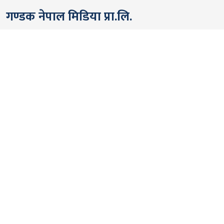
गण्डक नेपाल मिडिया प्रा.लि.
पोखरा, नेपाल
सम्पर्कः +९७७ ६१५७६२९१
भाइबर/ह्वाट्सएप्ः +९७७ ९८०६५६१४४२
ईमेल:
gandakmedia@gmail.com
[Official]
gandaknews@gmail.com
[News]
news@gandaknews.com
१६१६ [७६३] [सूचना तथा प्रसारण विभाग]
१०६९/०७४/७५ [प्रेस काउन्सिल नेपाल]
१८१३५२/०७४/७५ [कम्पनी रजिष्ट्रार]
गण्डक न्यूज टीम