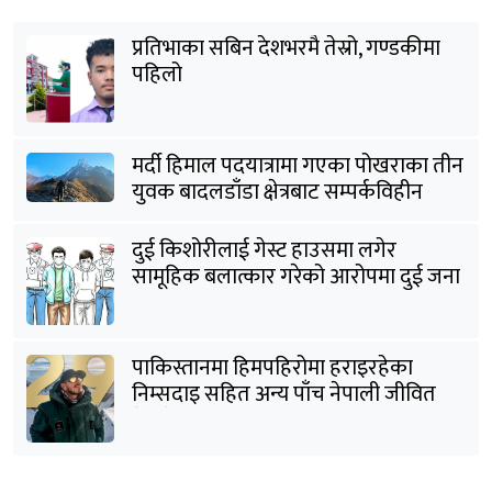
प्रतिभाका सबिन देशभरमै तेस्रो, गण्डकीमा
पहिलो
मर्दी हिमाल पदयात्रामा गएका पोखराका तीन
युवक बादलडाँडा क्षेत्रबाट सम्पर्कविहीन
दुई किशोरीलाई गेस्ट हाउसमा लगेर
सामूहिक बलात्कार गरेको आरोपमा दुई जना
पक्राउ
पाकिस्तानमा हिमपहिरोमा हराइरहेका
निम्सदाइ सहित अन्य पाँच नेपाली जीवित
भेटिने आशा कमजोर, युक्तको शव निकालियो