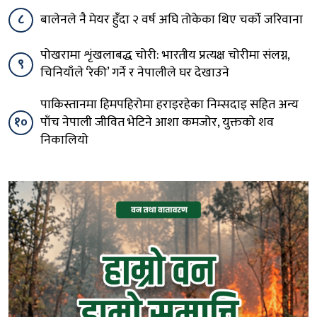
८
बालेनले नै मेयर हुँदा २ वर्ष अघि तोकेका थिए चर्को जरिवाना
पोखरामा शृंखलाबद्ध चोरी: भारतीय प्रत्यक्ष चोरीमा संलग्न,
९
चिनियाँले ‘रेकी’ गर्ने र नेपालीले घर देखाउने
पाकिस्तानमा हिमपहिरोमा हराइरहेका निम्सदाइ सहित अन्य
१०
पाँच नेपाली जीवित भेटिने आशा कमजोर, युक्तको शव
निकालियो