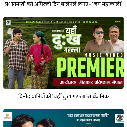
प्रधानमन्त्री बन्ने अघिल्लो दिन बालेनले ल्याए– ‘जय महाकाली’
विनोद बानियाँको ‘यहीँ दुःख गरम्ला’ सार्वजनिक