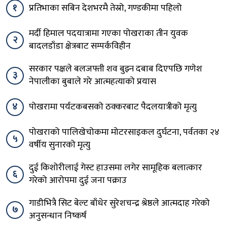
१
प्रतिभाका सबिन देशभरमै तेस्रो, गण्डकीमा पहिलो
मर्दी हिमाल पदयात्रामा गएका पोखराका तीन युवक
२
बादलडाँडा क्षेत्रबाट सम्पर्कविहीन
सरकार पक्षले बलजफ्ती शव बुझ्न दबाब दिएपछि गणेश
३
नेपालीका बुबाले गरे आत्महत्याको प्रयास
४
पोखरामा पर्यटकबसको ठक्करबाट पैदलयात्रीको मृत्यु
पोखराको पालिखेचोकमा मोटरसाइकल दुर्घटना, पर्वतका २४
५
वर्षीय सुनारको मृत्यु
दुई किशोरीलाई गेस्ट हाउसमा लगेर सामूहिक बलात्कार
६
गरेको आरोपमा दुई जना पक्राउ
गाडीभित्रै सिट बेल्ट बाँधेर सुरेशचन्द्र श्रेष्ठले आत्मदाह गरेको
७
अनुसन्धान निष्कर्ष