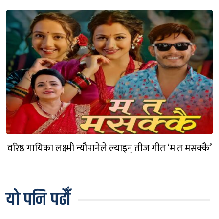
वरिष्ठ गायिका लक्ष्मी न्यौपानेले ल्याइन् तीज गीत ‘म त मसक्कै’
यो पनि पढौँ