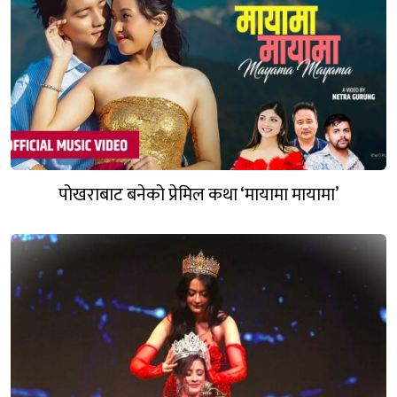
पोखराबाट बनेको प्रेमिल कथा ‘मायामा मायामा’