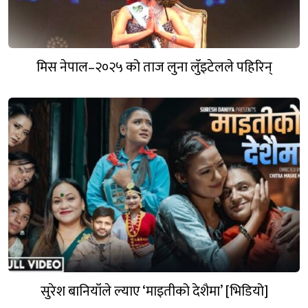
मिस नेपाल–२०२५ को ताज लुना लुँइटेलले पहिरिन्
सुरेश बानियाँले ल्याए ‘माइतीको देशैमा’ [भिडियो]