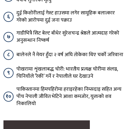
वर्षीय सुनारको मृत्यु
दुई किशोरीलाई गेस्ट हाउसमा लगेर सामूहिक बलात्कार
६
गरेको आरोपमा दुई जना पक्राउ
गाडीभित्रै सिट बेल्ट बाँधेर सुरेशचन्द्र श्रेष्ठले आत्मदाह गरेको
७
अनुसन्धान निष्कर्ष
८
बालेनले नै मेयर हुँदा २ वर्ष अघि तोकेका थिए चर्को जरिवाना
पोखरामा शृंखलाबद्ध चोरी: भारतीय प्रत्यक्ष चोरीमा संलग्न,
९
चिनियाँले ‘रेकी’ गर्ने र नेपालीले घर देखाउने
पाकिस्तानमा हिमपहिरोमा हराइरहेका निम्सदाइ सहित अन्य
१०
पाँच नेपाली जीवित भेटिने आशा कमजोर, युक्तको शव
निकालियो