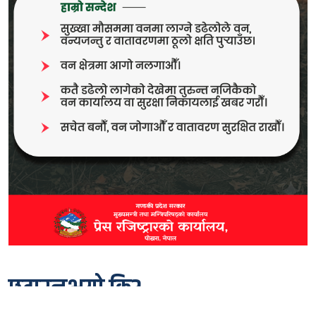
छुटाउनुभयो कि?