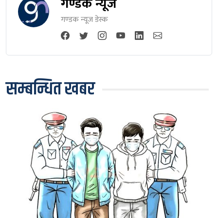
गण्डक न्यूज
गण्डक न्यूज डेस्क
सम्बन्धित खबर