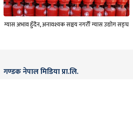
ग्यास अभाव हुँदैन, अनावश्यक सञ्चय नगरौँः ग्यास उद्योग सङ्घ
गण्डक नेपाल मिडिया प्रा.लि.
पोखरा, नेपाल
सम्पर्कः +९७७ ६१५७६२९१
भाइबर/ह्वाट्सएप्ः +९७७ ९८०६५६१४४२
ईमेल:
gandakmedia@gmail.com
[Official]