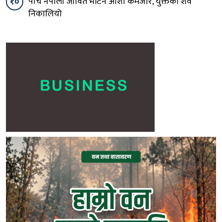
१०
पाँच नेपाली जीवित भेटिने आशा कमजोर, युक्तको शव
निकालियो