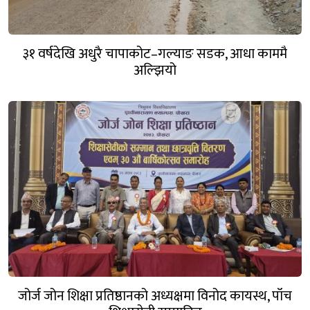
३१ वर्षदेखि अधुरै चापाकोट–गल्याङ सडक, आधा काममै
अल्झियो
जोर्ज जोन शिक्षा प्रतिष्ठानको अध्यक्षमा विनोद कायस्थ, पाँच