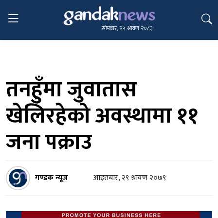
सोमबार, २५ श्रावण २०८३
तनहुँमा जुवातास
खेलिरहेको अवस्थामा ११
जना पक्राउ
गण्डक न्यूज
आइतबार, २९ श्रावण २०७९