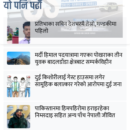
यो पनि पढौँ
प्रतिभाका सबिन देशभरमै तेस्रो, गण्डकीमा
पहिलो
मर्दी हिमाल पदयात्रामा गएका पोखराका तीन
युवक बादलडाँडा क्षेत्रबाट सम्पर्कविहीन
दुई किशोरीलाई गेस्ट हाउसमा लगेर
सामूहिक बलात्कार गरेको आरोपमा दुई जना
पक्राउ
पाकिस्तानमा हिमपहिरोमा हराइरहेका
निम्सदाइ सहित अन्य पाँच नेपाली जीवित
भेटिने आशा कमजोर, युक्तको शव निकालियो