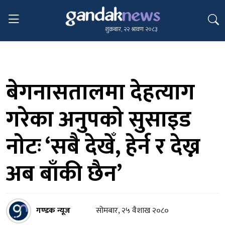
शुक्रबार, २२ श्रावण २०८३
बेगनासतालमा देहत्याग
गरेका अनुपकाे सुसाइड
नाेटः ‘सबै देखेँ, हेर्न र देख्न
अब बाँकी छैन’
गण्डक न्यूज
सोमबार, २५ वैशाख २०८०