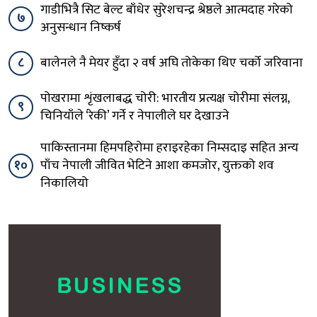
गाडीभित्रै सिट बेल्ट बाँधेर सुरेशचन्द्र श्रेष्ठले आत्मदाह गरेको
७
अनुसन्धान निष्कर्ष
८
बालेनले नै मेयर हुँदा २ वर्ष अघि तोकेका थिए चर्को जरिवाना
पोखरामा शृंखलाबद्ध चोरी: भारतीय प्रत्यक्ष चोरीमा संलग्न,
९
चिनियाँले ‘रेकी’ गर्ने र नेपालीले घर देखाउने
पाकिस्तानमा हिमपहिरोमा हराइरहेका निम्सदाइ सहित अन्य
१०
पाँच नेपाली जीवित भेटिने आशा कमजोर, युक्तको शव
निकालियो