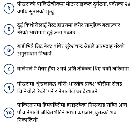
पोखराको पालिखेचोकमा मोटरसाइकल दुर्घटना, पर्वतका २४
५
वर्षीय सुनारको मृत्यु
दुई किशोरीलाई गेस्ट हाउसमा लगेर सामूहिक बलात्कार
६
गरेको आरोपमा दुई जना पक्राउ
गाडीभित्रै सिट बेल्ट बाँधेर सुरेशचन्द्र श्रेष्ठले आत्मदाह गरेको
७
अनुसन्धान निष्कर्ष
८
बालेनले नै मेयर हुँदा २ वर्ष अघि तोकेका थिए चर्को जरिवाना
पोखरामा शृंखलाबद्ध चोरी: भारतीय प्रत्यक्ष चोरीमा संलग्न,
९
चिनियाँले ‘रेकी’ गर्ने र नेपालीले घर देखाउने
पाकिस्तानमा हिमपहिरोमा हराइरहेका निम्सदाइ सहित अन्य
१०
पाँच नेपाली जीवित भेटिने आशा कमजोर, युक्तको शव
निकालियो