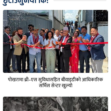
छुटाउनुभयो कि?
पोखरामा थ्री–एस सुविधासहित बीवाइडीको आधिकारिक
सर्भिस सेन्टर खुल्यो