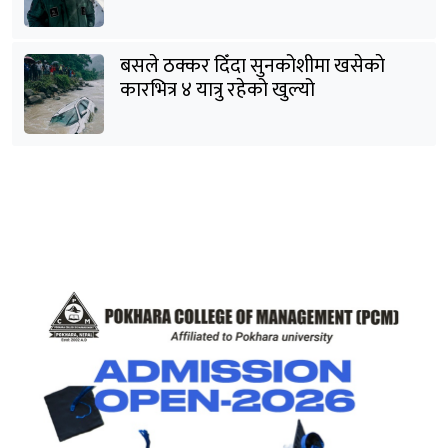
भेटिने आशा कमजोर, युक्तको शव निकालियो
बसले ठक्कर दिँदा सुनकोशीमा खसेकाे
कारभित्र ४ यात्रु रहेको खुल्यो