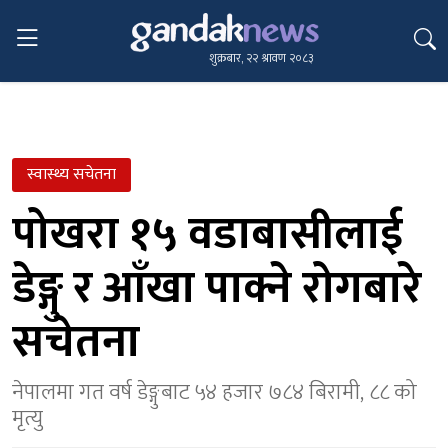
शुक्रबार, २२ श्रावण २०८३
स्वास्थ्य सचेतना
पोखरा १५ वडाबासीलाई
डेङ्गु र आँखा पाक्ने रोगबारे
सचेतना
नेपालमा गत वर्ष डेङ्गुबाट ५४ हजार ७८४ बिरामी, ८८ को
मृत्यु