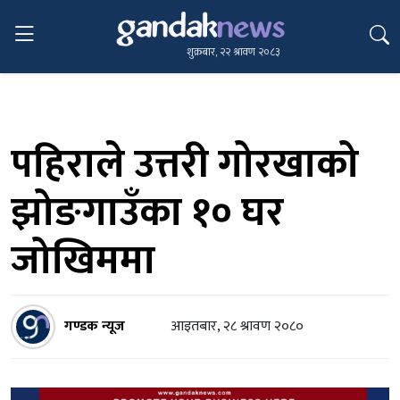
शुक्रबार, २२ श्रावण २०८३
पहिराले उत्तरी गोरखाको
झोङगाउँका १० घर
जोखिममा
गण्डक न्यूज
आइतबार, २८ श्रावण २०८०