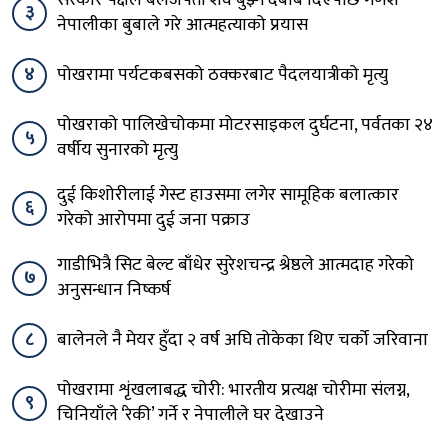
सरकार पक्षले बलजफ्ती शव बुझ्न दबाब दिएपछि गणेश
३
नेपालीका बुबाले गरे आत्महत्याको प्रयास
४
पोखरामा पर्यटकबसको ठक्करबाट पैदलयात्रीको मृत्यु
पोखराको पालिखेचोकमा मोटरसाइकल दुर्घटना, पर्वतका २४
५
वर्षीय सुनारको मृत्यु
दुई किशोरीलाई गेस्ट हाउसमा लगेर सामूहिक बलात्कार
६
गरेको आरोपमा दुई जना पक्राउ
गाडीभित्रै सिट बेल्ट बाँधेर सुरेशचन्द्र श्रेष्ठले आत्मदाह गरेको
७
अनुसन्धान निष्कर्ष
८
बालेनले नै मेयर हुँदा २ वर्ष अघि तोकेका थिए चर्को जरिवाना
पोखरामा शृंखलाबद्ध चोरी: भारतीय प्रत्यक्ष चोरीमा संलग्न,
९
चिनियाँले ‘रेकी’ गर्ने र नेपालीले घर देखाउने