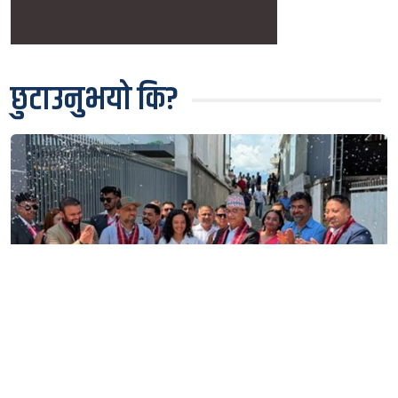
छुटाउनुभयो कि?
पोखरामा थ्री–एस सुविधासहित बीवाइडीको आधिकारिक