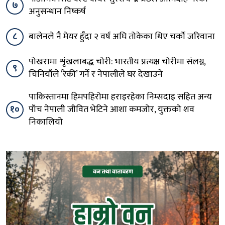
७
अनुसन्धान निष्कर्ष
८
बालेनले नै मेयर हुँदा २ वर्ष अघि तोकेका थिए चर्को जरिवाना
पोखरामा शृंखलाबद्ध चोरी: भारतीय प्रत्यक्ष चोरीमा संलग्न,
९
चिनियाँले ‘रेकी’ गर्ने र नेपालीले घर देखाउने
पाकिस्तानमा हिमपहिरोमा हराइरहेका निम्सदाइ सहित अन्य
१०
पाँच नेपाली जीवित भेटिने आशा कमजोर, युक्तको शव
निकालियो