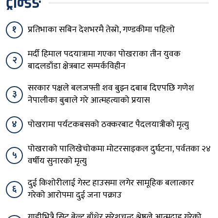
ट्रेन्डिङ
१
प्रतिभाका सबिन देशभरमै तेस्रो, गण्डकीमा पहिलो
मर्दी हिमाल पदयात्रामा गएका पोखराका तीन युवक
२
बादलडाँडा क्षेत्रबाट सम्पर्कविहीन
सरकार पक्षले बलजफ्ती शव बुझ्न दबाब दिएपछि गणेश
३
नेपालीका बुबाले गरे आत्महत्याको प्रयास
४
पोखरामा पर्यटकबसको ठक्करबाट पैदलयात्रीको मृत्यु
पोखराको पालिखेचोकमा मोटरसाइकल दुर्घटना, पर्वतका २४
५
वर्षीय सुनारको मृत्यु
दुई किशोरीलाई गेस्ट हाउसमा लगेर सामूहिक बलात्कार
६
गरेको आरोपमा दुई जना पक्राउ
गाडीभित्रै सिट बेल्ट बाँधेर सुरेशचन्द्र श्रेष्ठले आत्मदाह गरेको