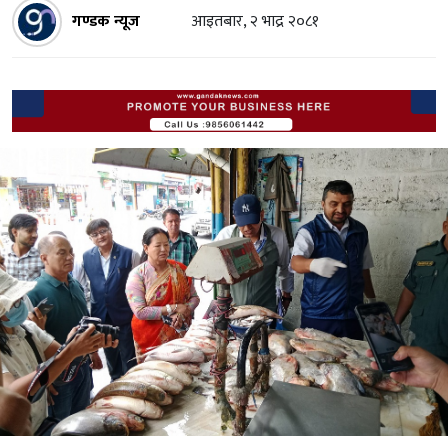
गण्डक न्यूज
आइतबार, २ भाद्र २०८१