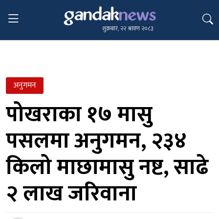
शुक्रबार, २२ श्रावण २०८३
अनुगमन
पोखराका १७ मासु
पसलमा अनुगमन, २३४
किलो माछामासु नष्ट, साढे
२ लाख जरिवाना