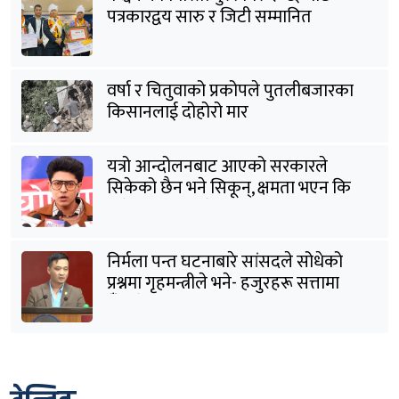
पत्रकारद्वय सारु र जिटी सम्मानित
वर्षा र चितुवाको प्रकोपले पुतलीबजारका
किसानलाई दोहोरो मार
यत्रो आन्दोलनबाट आएको सरकारले
सिकेको छैन भने सिकून्, क्षमता भएन कि
विवेक भएन कि के भएन ?: मिराज ढुंगाना
निर्मला पन्त घटनाबारे सांसदले सोधेको
प्रश्नमा गृहमन्त्रीले भने- हजुरहरू सत्तामा
हुँदाखेरि किन नगर्नुभएको यो ?