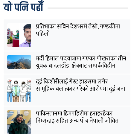
यो पनि पढौँ
प्रतिभाका सबिन देशभरमै तेस्रो, गण्डकीमा
पहिलो
मर्दी हिमाल पदयात्रामा गएका पोखराका तीन
युवक बादलडाँडा क्षेत्रबाट सम्पर्कविहीन
दुई किशोरीलाई गेस्ट हाउसमा लगेर
सामूहिक बलात्कार गरेको आरोपमा दुई जना
पक्राउ
पाकिस्तानमा हिमपहिरोमा हराइरहेका
निम्सदाइ सहित अन्य पाँच नेपाली जीवित
भेटिने आशा कमजोर, युक्तको शव निकालियो