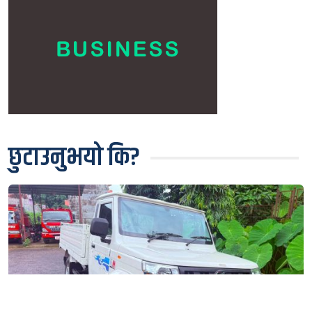
छुटाउनुभयो कि?