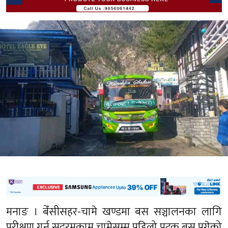
मनाङ । बेँसीसहर-चामे खण्डमा बस सञ्चालनका लागि
परीक्षण गर्न सदरमुकाम चामेसम्म पहिलो पटक बस पुगेको