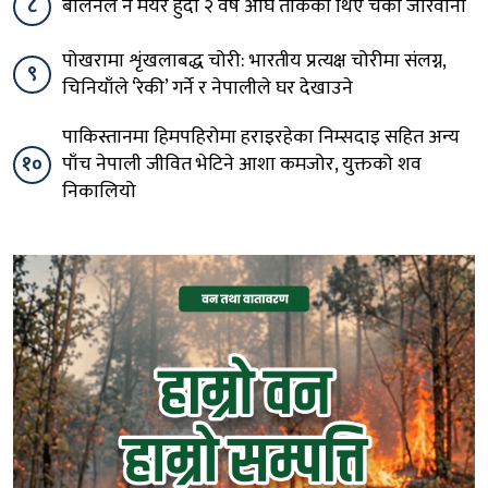
८
बालेनले नै मेयर हुँदा २ वर्ष अघि तोकेका थिए चर्को जरिवाना
पोखरामा शृंखलाबद्ध चोरी: भारतीय प्रत्यक्ष चोरीमा संलग्न,
९
चिनियाँले ‘रेकी’ गर्ने र नेपालीले घर देखाउने
पाकिस्तानमा हिमपहिरोमा हराइरहेका निम्सदाइ सहित अन्य
१०
पाँच नेपाली जीवित भेटिने आशा कमजोर, युक्तको शव
निकालियो