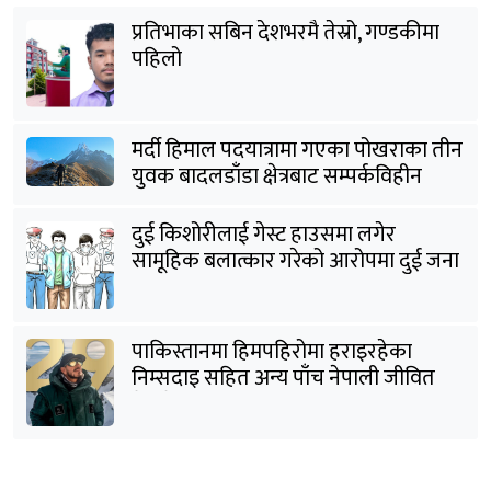
प्रतिभाका सबिन देशभरमै तेस्रो, गण्डकीमा
पहिलो
मर्दी हिमाल पदयात्रामा गएका पोखराका तीन
युवक बादलडाँडा क्षेत्रबाट सम्पर्कविहीन
दुई किशोरीलाई गेस्ट हाउसमा लगेर
सामूहिक बलात्कार गरेको आरोपमा दुई जना
पक्राउ
पाकिस्तानमा हिमपहिरोमा हराइरहेका
निम्सदाइ सहित अन्य पाँच नेपाली जीवित
भेटिने आशा कमजोर, युक्तको शव निकालियो