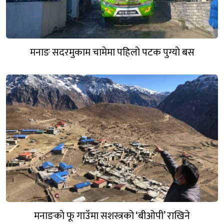
मनाङ सदरमुकाम चामेमा पहिलो पटक पुग्यो बस
मनाङको फू गाउँमा सशस्त्रको ‘बीओपी’ राखिने