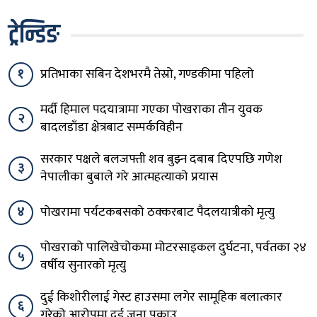
ट्रेन्डिङ
१
प्रतिभाका सबिन देशभरमै तेस्रो, गण्डकीमा पहिलो
मर्दी हिमाल पदयात्रामा गएका पोखराका तीन युवक
२
बादलडाँडा क्षेत्रबाट सम्पर्कविहीन
सरकार पक्षले बलजफ्ती शव बुझ्न दबाब दिएपछि गणेश
३
नेपालीका बुबाले गरे आत्महत्याको प्रयास
४
पोखरामा पर्यटकबसको ठक्करबाट पैदलयात्रीको मृत्यु
पोखराको पालिखेचोकमा मोटरसाइकल दुर्घटना, पर्वतका २४
५
वर्षीय सुनारको मृत्यु
दुई किशोरीलाई गेस्ट हाउसमा लगेर सामूहिक बलात्कार
६
गरेको आरोपमा दुई जना पक्राउ