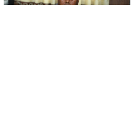
जेनजी आन्दोलनले देशको स्वाधीनता खतरामा पर्‍यो: उपेन्द्र
यादव