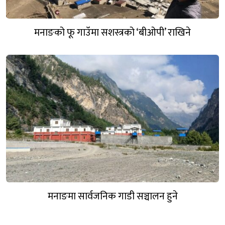
मनाङको फू गाउँमा सशस्त्रको ‘बीओपी’ राखिने
मनाङमा सार्वजनिक गाडी सञ्चालन हुने