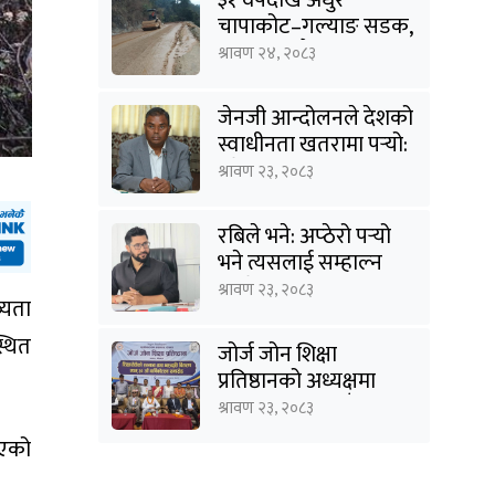
चापाकोट–गल्याङ सडक,
आधा काममै अल्झियो
श्रावण २४, २०८३
जेनजी आन्दोलनले देशको
स्वाधीनता खतरामा पर्‍यो:
उपेन्द्र यादव
श्रावण २३, २०८३
रबिले भने: अप्ठेरो पर्‍यो
भने त्यसलाई सम्हाल्न
सक्ने गार्जियनसिप हाम्रो
श्रावण २३, २०८३
्यता
पार्टीसँग छ
्थित
जोर्ज जोन शिक्षा
प्रतिष्ठानको अध्यक्षमा
विनोद कायस्थ, पाँच
श्रावण २३, २०८३
शिक्षासेवी सम्मानित
िएको