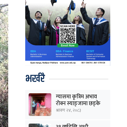
भर्खरै
ग्यासमा कृत्रिम अभाव
रोक्न स्याङ्जामा छड्के
अनुगमन
श्रावण २४, २०८३
३१ वर्षदेखि अधुरै