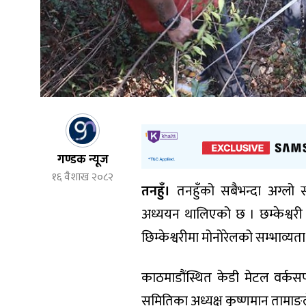
गण्डक न्यूज
१६ वैशाख २०८२
तनहुँ।
तनहुँको सबैभन्दा अग्लो स्
अध्ययन थालिएको छ । छम्केश्वरी 
छिम्केश्वरीमा मोनोरेलको सम्भाव्य
काठमाडौंस्थित केडी मेटल वर्क
समितिका अध्यक्ष कृष्णमान तामाङ