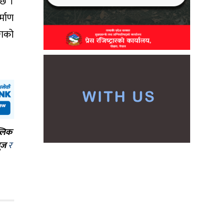
 छ ।
्माण
गाको
्लिक
ूज
र