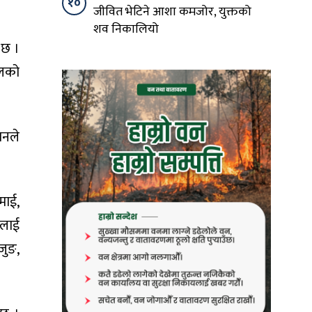
१०
जीवित भेटिने आशा कमजोर, युक्तको
शव निकालियो
 छ ।
तलको
मनले
माई,
ईलाई
जुङ,