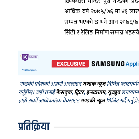
छिम्केश्वरी मन्दिर पुग्न गण्डक
आर्थिक वर्ष २०७५/७६ मा ४१ लाख
सम्पन्न भएको छ भने आव २०७६/७७
सिँढी र रेलिङ निर्माण सम्पन्न भइस
गण्डकी प्रदेशको अग्रणी अनलाइन
गण्डक न्यूज
विभिन्न प्लाटफर्म
गर्नुहोस्। जहाँ तपाईँ
फेसबुक
,
ट्विटर
,
इन्स्टाग्राम
,
यूट्युब
लगायतमा प
हाम्रो अर्को आधिकारिक वेबसाइट
गण्डकी न्यूज
भिजिट गर्दै गर्नुह
प्रतिक्रिया