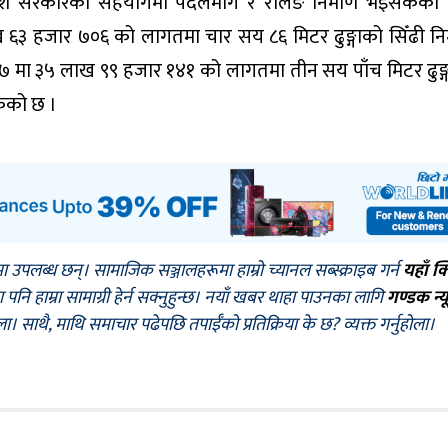
ी प्रदेश सरकारको सहयोगमा पैदलमार्ग र रेलिङ निर्माण भइसकेको
 ६३ हजार ७०६ को लागतमा चार सय ८६ मिटर ढुङ्गाको सिँढी निर
 मा ३५ लाख ९९ हजार १४१ को लागतमा तीन सय पाँच मिटर ढुङ्
केको छ ।
मा उपलब्ध छन्। सामाजिक सञ्जालहरूमा हाम्रो च्यानल सब्स्क्राइब गर्न
यहाँ क
नि हाम्रा सामाग्री हेर्न सक्नुहुन्छ। नयाँ खबर थाहा पाउनका लागि
गण्डक न्य
ोला। साथै, माथि समाचार पढेपछि तपाईँको प्रतिक्रिया के छ? व्यक्त गर्नुहोला।