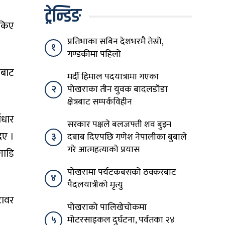
ट्रेन्डिङ
सकिए
प्रतिभाका सबिन देशभरमै तेस्रो,
१
गण्डकीमा पहिलो
ाबाट
मर्दी हिमाल पदयात्रामा गएका
२
पोखराका तीन युवक बादलडाँडा
क्षेत्रबाट सम्पर्कविहीन
ाधार
सरकार पक्षले बलजफ्ती शव बुझ्न
िए ।
३
दबाब दिएपछि गणेश नेपालीका बुबाले
गरे आत्महत्याको प्रयास
गाडि
पोखरामा पर्यटकबसको ठक्करबाट
४
पैदलयात्रीको मृत्यु
टावर
पोखराको पालिखेचोकमा
५
मोटरसाइकल दुर्घटना, पर्वतका २४