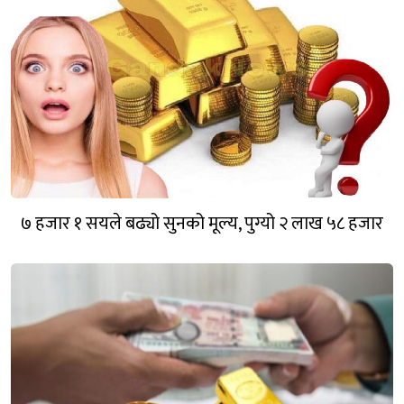
७ हजार १ सयले बढ्यो सुनको मूल्य, पुग्यो २ लाख ५८ हजार