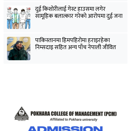
दुई किशोरीलाई गेस्ट हाउसमा लगेर
सामूहिक बलात्कार गरेको आरोपमा दुई जना
पक्राउ
पाकिस्तानमा हिमपहिरोमा हराइरहेका
निम्सदाइ सहित अन्य पाँच नेपाली जीवित
भेटिने आशा कमजोर, युक्तको शव निकालियो