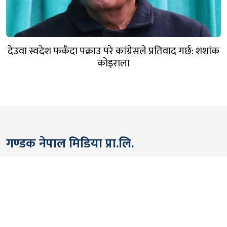
देउवा स्वदेश फर्कँदा पक्राउ परे कांग्रेसले प्रतिवाद गर्छ: शशांक
कोइराला
गण्डक नेपाल मिडिया प्रा.लि.
पोखरा, नेपाल
सम्पर्कः +९७७ ६१५७६२९१
भाइबर/ह्वाट्सएप्ः +९७७ ९८०६५६१४४२
ईमेल: