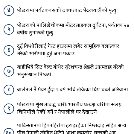
४
पोखरामा पर्यटकबसको ठक्करबाट पैदलयात्रीको मृत्यु
पोखराको पालिखेचोकमा मोटरसाइकल दुर्घटना, पर्वतका २४
५
वर्षीय सुनारको मृत्यु
दुई किशोरीलाई गेस्ट हाउसमा लगेर सामूहिक बलात्कार
६
गरेको आरोपमा दुई जना पक्राउ
गाडीभित्रै सिट बेल्ट बाँधेर सुरेशचन्द्र श्रेष्ठले आत्मदाह गरेको
७
अनुसन्धान निष्कर्ष
८
बालेनले नै मेयर हुँदा २ वर्ष अघि तोकेका थिए चर्को जरिवाना
पोखरामा शृंखलाबद्ध चोरी: भारतीय प्रत्यक्ष चोरीमा संलग्न,
९
चिनियाँले ‘रेकी’ गर्ने र नेपालीले घर देखाउने
पाकिस्तानमा हिमपहिरोमा हराइरहेका निम्सदाइ सहित अन्य
१०
पाँच नेपाली जीवित भेटिने आशा कमजोर, युक्तको शव