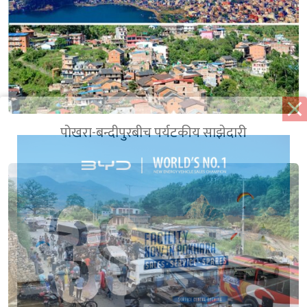
पोखरा-बन्दीपुरबीच पर्यटकीय साझेदारी