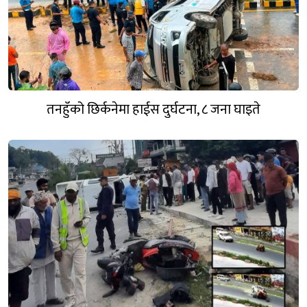
तनहुँको छिर्कनेमा हाईस दुर्घटना, ८ जना घाइते