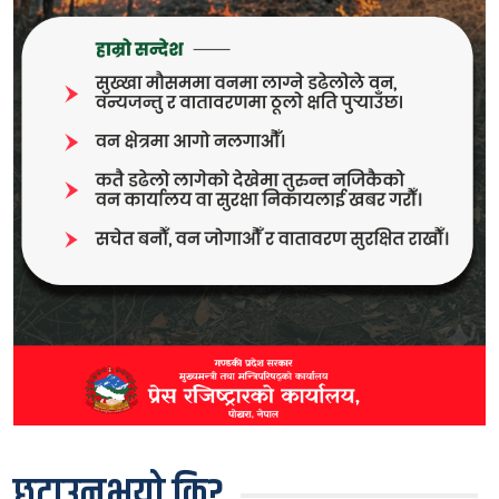
छुटाउनुभयो कि?