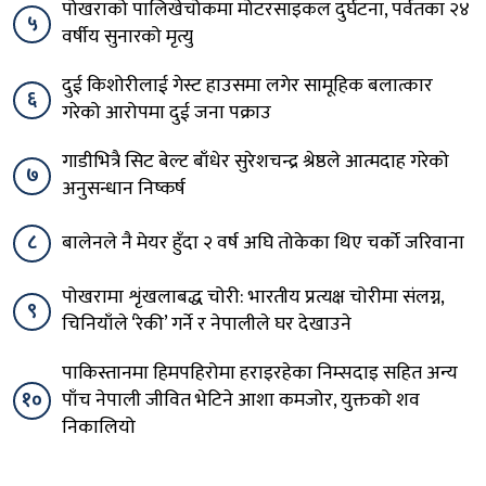
पोखराको पालिखेचोकमा मोटरसाइकल दुर्घटना, पर्वतका २४
५
वर्षीय सुनारको मृत्यु
दुई किशोरीलाई गेस्ट हाउसमा लगेर सामूहिक बलात्कार
६
गरेको आरोपमा दुई जना पक्राउ
गाडीभित्रै सिट बेल्ट बाँधेर सुरेशचन्द्र श्रेष्ठले आत्मदाह गरेको
७
अनुसन्धान निष्कर्ष
८
बालेनले नै मेयर हुँदा २ वर्ष अघि तोकेका थिए चर्को जरिवाना
पोखरामा शृंखलाबद्ध चोरी: भारतीय प्रत्यक्ष चोरीमा संलग्न,
९
चिनियाँले ‘रेकी’ गर्ने र नेपालीले घर देखाउने
पाकिस्तानमा हिमपहिरोमा हराइरहेका निम्सदाइ सहित अन्य
१०
पाँच नेपाली जीवित भेटिने आशा कमजोर, युक्तको शव
निकालियो