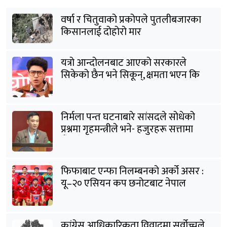
वर्षा र चितुवाको प्रकोपले पुतलीबजारका
किसानलाई दोहोरो मार
यत्रो आन्दोलनबाट आएको सरकारले
सिकेको छैन भने सिकून्, क्षमता भएन कि
विवेक भएन कि के भएन ?: मिराज ढुंगाना
निर्मला पन्त घटनाबारे सांसदले सोधेको
प्रश्नमा गृहमन्त्रीले भने- हजुरहरू सत्तामा
हुँदाखेरि किन नगर्नुभएको यो ?
फिफाबाट एन्फा निलम्बनको अर्को असर :
यू–२० एसियन कप छनोटबाट नेपाल
बाहिरियो
कांग्रेस आधिकारिकता विवादमा सर्वोच्चले