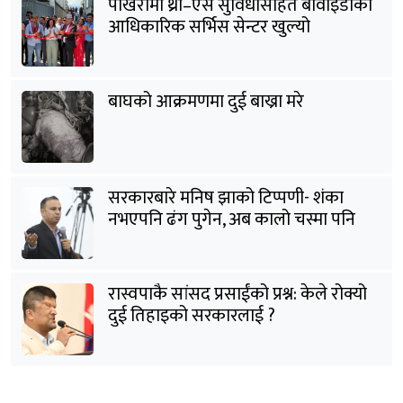
पोखरामा थ्री–एस सुविधासहित बीवाइडीको
आधिकारिक सर्भिस सेन्टर खुल्यो
बाघको आक्रमणमा दुई बाख्रा मरे
सरकारबारे मनिष झाको टिप्पणी- शंका
नभएपनि ढंग पुगेन, अब कालो चस्मा पनि
हटाउनुपर्छ
रास्वपाकै सांसद प्रसाईंको प्रश्न: केले रोक्यो
दुई तिहाइको सरकारलाई ?