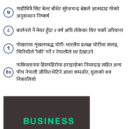
गाडीभित्रै सिट बेल्ट बाँधेर सुरेशचन्द्र श्रेष्ठले आत्मदाह गरेको
७
अनुसन्धान निष्कर्ष
८
बालेनले नै मेयर हुँदा २ वर्ष अघि तोकेका थिए चर्को जरिवाना
पोखरामा शृंखलाबद्ध चोरी: भारतीय प्रत्यक्ष चोरीमा संलग्न,
९
चिनियाँले ‘रेकी’ गर्ने र नेपालीले घर देखाउने
पाकिस्तानमा हिमपहिरोमा हराइरहेका निम्सदाइ सहित अन्य
१०
पाँच नेपाली जीवित भेटिने आशा कमजोर, युक्तको शव
निकालियो