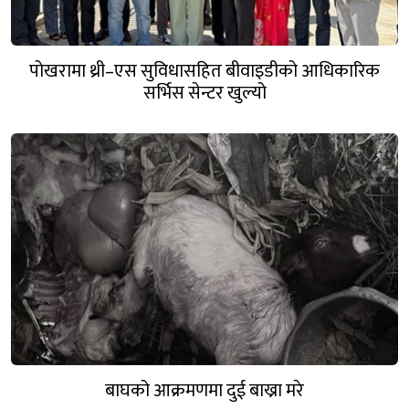
पोखरामा थ्री–एस सुविधासहित बीवाइडीको आधिकारिक
सर्भिस सेन्टर खुल्यो
बाघको आक्रमणमा दुई बाख्रा मरे