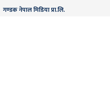
गण्डक नेपाल मिडिया प्रा.लि.
पोखरा, नेपाल
सम्पर्कः +९७७ ६१५७६२९१
भाइबर/ह्वाट्सएप्ः +९७७ ९८०६५६१४४२
ईमेल:
gandakmedia@gmail.com
[Official]
gandaknews@gmail.com
[News]
news@gandaknews.com
१६१६ [७६३] [सूचना तथा प्रसारण विभाग]
१०६९/०७४/७५ [प्रेस काउन्सिल नेपाल]
१८१३५२/०७४/७५ [कम्पनी रजिष्ट्रार]
गण्डक न्यूज टीम