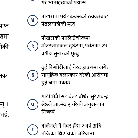
गरे आत्महत्याको प्रयास
पोखरामा पर्यटकबसको ठक्करबाट
४
पैदलयात्रीको मृत्यु
ाप्त
जसमा
पोखराको पालिखेचोकमा
५
मोटरसाइकल दुर्घटना, पर्वतका २४
दोकी
वर्षीय सुनारको मृत्यु
दुई किशोरीलाई गेस्ट हाउसमा लगेर
६
सामूहिक बलात्कार गरेको आरोपमा
उनका
दुई जना पक्राउ
गाडीभित्रै सिट बेल्ट बाँधेर सुरेशचन्द्र
न् ।
७
श्रेष्ठले आत्मदाह गरेको अनुसन्धान
निष्कर्ष
र्ड,
बालेनले नै मेयर हुँदा २ वर्ष अघि
८
तोकेका थिए चर्को जरिवाना