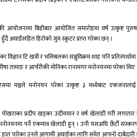
वार्डमा टेनिसका प्रदीप खड्का र एथलेटिक्सकी नारायणी भण्डारी 
डकी आयोजनामा बिहीबार आयोजित समारोहमा वर्ष उत्कृष्ट पुरुष
ुँदै अवार्डसहित हिरोको जुम स्कुटर प्राप्त गरेका छन् ।
का विज्ञान टि खत्री र भलिबलका सञ्जुविक्रम शाह पनि प्रतिस्पर्धाम
 मनीषा तामाङ र आर्चरीकी मोनिका रानामगर मनोनयनमा परेका थिए 
मा मञ्चले मनोनयन परेका उत्कृष्ट ३ मध्येबाट एकजनालाई 
पोखराका प्रदीप खड्का उदीयमान र वर्ष खेलाडी गरी लगातार छ
ा मनोनयनमा पर्ने एकमात्र खेलाडी हुन् । उनी यसअघि छैटौं संस्क
ार्ड हात पारेका उनले आगामी अवार्डका लागि समेत आफ्नो दाबेदारी 