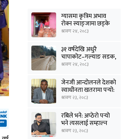
ग्यासमा कृत्रिम अभाव
रोक्न स्याङ्जामा छड्के
अनुगमन
श्रावण २४, २०८३
३१ वर्षदेखि अधुरै
चापाकोट–गल्याङ सडक,
आधा काममै अल्झियो
श्रावण २४, २०८३
जेनजी आन्दोलनले देशको
स्वाधीनता खतरामा पर्‍यो:
उपेन्द्र यादव
श्रावण २३, २०८३
रबिले भने: अप्ठेरो पर्‍यो
भने त्यसलाई सम्हाल्न
सक्ने गार्जियनसिप हाम्रो
श्रावण २३, २०८३
पार्टीसँग छ