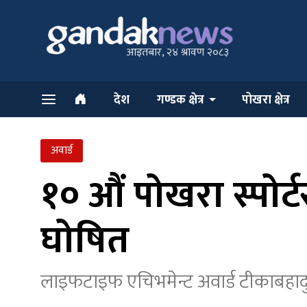
आइतबार, २४ श्रावण २०८३
देश
गण्डक क्षेत्र
पोखरा क्षेत्र
अवार्ड
१० औं पोखरा स्पोर्ट
घोषित
लाइफटाइफ एचिभमेन्ट अवार्ड टीकाबहाद