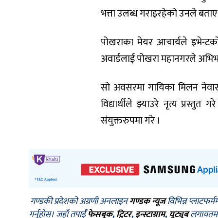
भत्ता उलब्ध गराइरहेको उनले बताए
पोखराका मेयर आचार्यले इभेन्टक
अवार्डलाई पोखरा महानगरले अभिभा
सो अवसरमा गायिका मिलन नेवारले 
विद्यार्थीले झ्याउरे नृत्य प्रस्त
संयुक्तरुपमा गरे ।
गण्डकी प्रदेशको अग्रणी अनलाइन
गण्डक न्यूज
विभिन्न प्लाटफर्म
गर्नुहोस्। जहाँ तपाईँ
फेसबुक
,
ट्विटर
,
इन्स्टाग्राम
,
यूट्युब
लगायतमा प