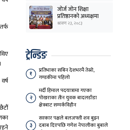
वर्ष
जोर्ज जोन शिक्षा
प्रतिष्ठानको अध्यक्षमा
विनोद कायस्थ, पाँच
श्रावण २३, २०८३
तर्फ
शिक्षासेवी सम्मानित
ट्रेन्डिङ
ा थिए
।
प्रतिभाका सबिन देशभरमै तेस्रो,
१
गण्डकीमा पहिलो
वर्ष
मर्दी हिमाल पदयात्रामा गएका
२
पोखराका तीन युवक बादलडाँडा
क्षेत्रबाट सम्पर्कविहीन
ैटौं
रणका
सरकार पक्षले बलजफ्ती शव बुझ्न
३
दबाब दिएपछि गणेश नेपालीका बुबाले
रहने