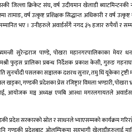
कास्की जिल्ला क्रिकेट संघ, वर्ष उदीयमान खेलाडी ब्याटमिन्टनकी 
मा तामाङ, वर्ष उत्कृष्ट प्रशिक्षक सिद्धान्त अधिकारी र वर्ष उत्कृष्
्मानित भए । उनीहरुले अवार्डसँगै नगद ३ं५ हजार रुपैयाँ र सम्मा
यमन्त्री सुरेन्द्रराज पाण्डे, पोखरा महानगरपालिकाका मेयर ध
िमश्री फुड्स प्रालिका प्रबन्ध निर्देशक प्रकाश केसी, गुरुङ गहना
ति सुनचाँदी पसलका सञ्चालक दशरथ सुनार, तमु धिं यूकेका ट्रष्टी 
खड्का, गण्डकी प्रदेशका प्रेस रजिष्ट्रार विमला भण्डारी, पोखरा भ
टराई, आयोजक मञ्च अध्यक्ष एमबि आस्था मगरलगायतले अवार्ड
ण्डकी प्रदेश सरकारको स्रोत र साधनले भ्याएसम्मको कार्यक्रम गरिर
पनि गण्डकी प्रदेशबाट ओलम्पिकमा सहभागी खेलाडीहरुलाई म