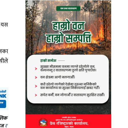
। यस
ुजका
सीले
्लिक
ूज
र