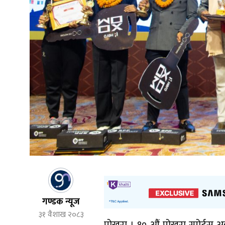
गण्डक न्यूज
३१ वैशाख २०८३