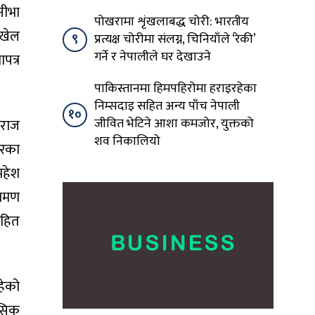
नीभा
पोखरामा शृंखलाबद्ध चोरी: भारतीय
ट खेल
९
प्रत्यक्ष चोरीमा संलग्न, चिनियाँले ‘रेकी’
गर्ने र नेपालीले घर देखाउने
पत्र
पाकिस्तानमा हिमपहिरोमा हराइरहेका
निम्सदाइ सहित अन्य पाँच नेपाली
१०
जीवित भेटिने आशा कमजोर, युक्तको
नराज
शव निकालियो
घरका
महेश
्रमण
सहित
हेको
ासिक