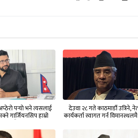
अप्ठेरो पर्‍यो भने त्यसलाई
देउवा २८ गते काठमाडौं उत्रिने, ने
क्ने गार्जियनसिप हाम्रो
कार्यकर्ता स्वागत गर्न विमानस्थलमै पु
पार्टीसँग छ