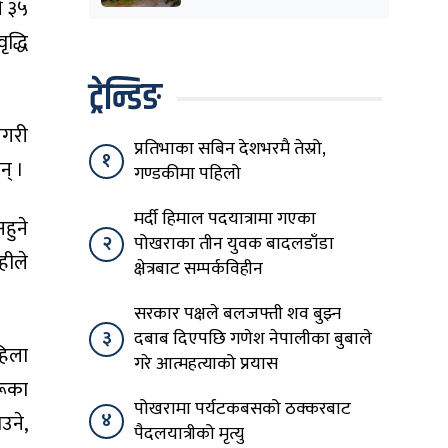
े ३५
तयारी
द्धि
ट्रेन्डिङ
ैगरी
प्रतिभाका सबिन देशभरमै तेस्रो,
१
न् ।
गण्डकीमा पहिलो
मर्दी हिमाल पदयात्रामा गएका
हुने
२
पोखराका तीन युवक बादलडाँडा
हीले
क्षेत्रबाट सम्पर्कविहीन
सरकार पक्षले बलजफ्ती शव बुझ्न
३
दबाब दिएपछि गणेश नेपालीका बुबाले
हिला
गरे आत्महत्याको प्रयास
रूका
पोखरामा पर्यटकबसको ठक्करबाट
४
उने,
पैदलयात्रीको मृत्यु