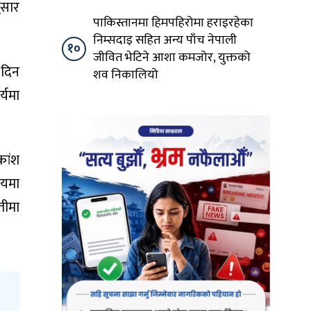
ुसार
पाकिस्तानमा हिमपहिरोमा हराइरहेका
निम्सदाइ सहित अन्य पाँच नेपाली
१०
जीवित भेटिने आशा कमजोर, युक्तको
 दिन
शव निकालियो
्यमा
कांश
ायमा
तीमा