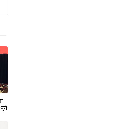
ता
ग्ने