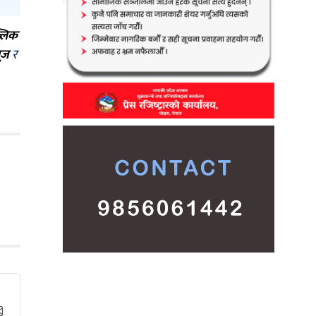
्लिक
ूज
र