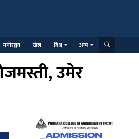
मनोरञ्जन
खेल
विश्व
अन्य
ोजमस्ती, उमेर