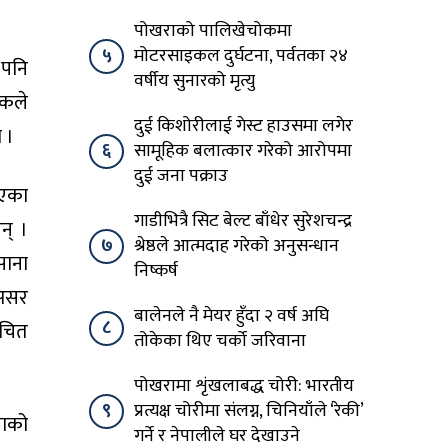
पोखराको पालिखेचोकमा
५
मोटरसाइकल दुर्घटना, पर्वतका २४
 पनि
वर्षीय सुनारको मृत्यु
हकले
दुई किशोरीलाई गेस्ट हाउसमा लगेर
ो ।
६
सामूहिक बलात्कार गरेको आरोपमा
दुई जना पक्राउ
िएका
गाडीभित्रै सिट बेल्ट बाँधेर सुरेशचन्द्र
न् ।
७
श्रेष्ठले आत्मदाह गरेको अनुसन्धान
साना
निष्कर्ष
 असर
बालेनले नै मेयर हुँदा २ वर्ष अघि
८
उचित
तोकेका थिए चर्को जरिवाना
पोखरामा शृंखलाबद्ध चोरी: भारतीय
९
प्रत्यक्ष चोरीमा संलग्न, चिनियाँले ‘रेकी’
लाको
गर्ने र नेपालीले घर देखाउने