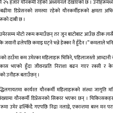
पनि २५ हजार यौनकर्मी रहेको अध्ययनले देखाएको छ । उनीहरूमध्य
बढीमा डिप्रेसनको समस्या रहेको यौनकर्मीहरूको क्षमता अभिवृ
रूको दाबी छ ।
 उमेरसम्म मोटो रकम कमाउँछन् तर जुन बाटोबाट आउँछ ठीक त्यस
छ कि जवानी ढलेपछि कमाइ घट्ने भन्ने हेक्का नै हुँदैन ।” कमलाले भनि
ो ठाउँमा कम उमेरका महिलाहरू भित्रिने, पहिलाजस्तो आम्दानी न
विकास भएको हुँदा जीवनप्रति निराशा बढन गएर रक्सी र के
को उनीहरू बताउँछन् ।
द्धिलगायतमा कार्यरत यौनकर्मी महिलाहरूको संस्था जागृति म
ंख्यामा यौनकर्मी डिप्रेसनको सिकार भएका छन् । चिकित्सकह
ूमा उमेर ढल्किँदै गएपछि निद्रा नलाग्ने, एकान्तमा बस्न मन परा