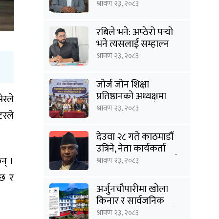
उपेन्द्र यादव
श्रावण २३, २०८३
रबिले भने: अप्ठेरो पर्‍यो
भने त्यसलाई सम्हाल्न
सक्ने गार्जियनसिप हाम्रो
श्रावण २३, २०८३
पार्टीसँग छ
जोर्ज जोन शिक्षा
प्रतिष्ठानको अध्यक्षमा
ेरले
विनोद कायस्थ, पाँच
श्रावण २३, २०८३
टरले
शिक्षासेवी सम्मानित
देउवा २८ गते काठमाडौं
उत्रिने, नेता कार्यकर्ता
स्वागत गर्न विमानस्थलमै
न् ।
श्रावण २३, २०८३
पुग्ने
्छ र
अर्जुनचौपारीमा खोला
किनार र सार्वजनिक
जग्गाका संरचना हटाउने
श्रावण २३, २०८३