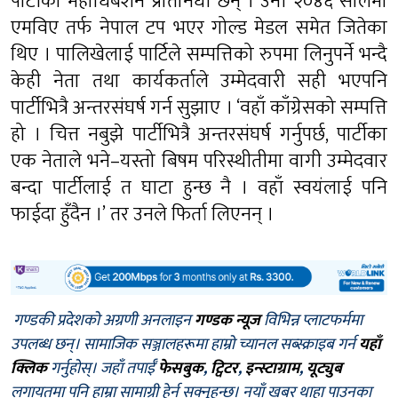
पार्टीको महाधिबेशन प्रतिनिधी छन् । उनी २०४६ सालमा
एमविए तर्फ नेपाल टप भएर गोल्ड मेडल समेत जितेका
थिए । पालिखेलाई पार्टिले सम्पत्तिको रुपमा लिनुपर्ने भन्दै
केही नेता तथा कार्यकर्ताले उम्मेदवारी सही भएपनि
पार्टीभित्रै अन्तरसंघर्ष गर्न सुझाए । ‘वहाँ काँग्रेसको सम्पत्ति
हो । चित्त नबुझे पार्टीभित्रै अन्तरसंघर्ष गर्नुपर्छ, पार्टीका
एक नेताले भने–यस्तो बिषम परिस्थीतीमा वागी उम्मेदवार
बन्दा पार्टीलाई त घाटा हुन्छ नै । वहाँ स्वयंलाई पनि
फाईदा हुँदैन ।’ तर उनले फिर्ता लिएनन् ।
गण्डकी प्रदेशको अग्रणी अनलाइन
गण्डक न्यूज
विभिन्न प्लाटफर्ममा
उपलब्ध छन्। सामाजिक सञ्जालहरूमा हाम्रो च्यानल सब्स्क्राइब गर्न
यहाँ
क्लिक
गर्नुहोस्। जहाँ तपाईँ
फेसबुक
,
ट्विटर
,
इन्स्टाग्राम
,
यूट्युब
लगायतमा पनि हाम्रा सामाग्री हेर्न सक्नुहुन्छ। नयाँ खबर थाहा पाउनका