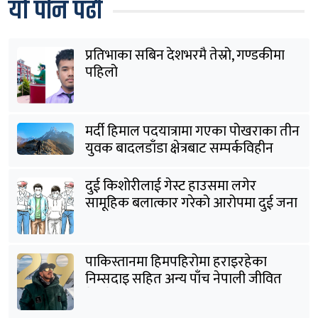
यो पनि पढौँ
प्रतिभाका सबिन देशभरमै तेस्रो, गण्डकीमा
पहिलो
मर्दी हिमाल पदयात्रामा गएका पोखराका तीन
युवक बादलडाँडा क्षेत्रबाट सम्पर्कविहीन
दुई किशोरीलाई गेस्ट हाउसमा लगेर
सामूहिक बलात्कार गरेको आरोपमा दुई जना
पक्राउ
पाकिस्तानमा हिमपहिरोमा हराइरहेका
निम्सदाइ सहित अन्य पाँच नेपाली जीवित
भेटिने आशा कमजोर, युक्तको शव निकालियो