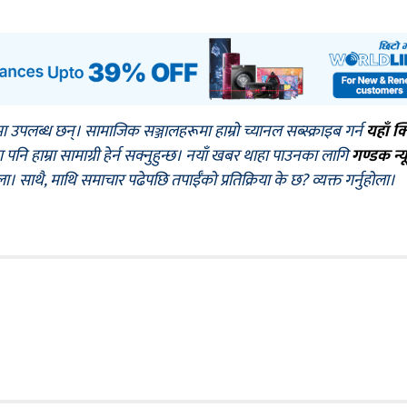
मा उपलब्ध छन्। सामाजिक सञ्जालहरूमा हाम्रो च्यानल सब्स्क्राइब गर्न
यहाँ क
नि हाम्रा सामाग्री हेर्न सक्नुहुन्छ। नयाँ खबर थाहा पाउनका लागि
गण्डक न्य
ोला। साथै, माथि समाचार पढेपछि तपाईँको प्रतिक्रिया के छ? व्यक्त गर्नुहोला।