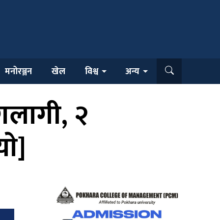
मनोरञ्जन
खेल
विश्व
अन्य
गलागी, २
ाे]