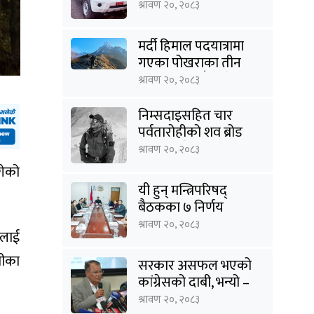
राहत
श्रावण २०, २०८३
मर्दी हिमाल पदयात्रामा
गएका पोखराका तीन
युवक बादलडाँडा क्षेत्रबाट
श्रावण २०, २०८३
सम्पर्कविहीन
निम्सदाइसहित चार
पर्वतारोहीको शव ब्रोड
पिकबाट बेस क्याम्पमा
श्रावण २०, २०८३
झारियो
गेको
यी हुन् मन्त्रिपरिषद्
बैठकका ७ निर्णय
श्रावण २०, २०८३
ालाई
तीका
सरकार असफल भएको
कांग्रेसको दाबी, भन्यो –
‘जनविश्वासको संकटमा
श्रावण २०, २०८३