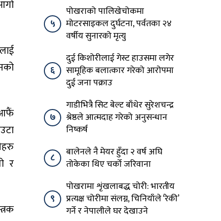
 आगो
पोखराको पालिखेचोकमा
५
मोटरसाइकल दुर्घटना, पर्वतका २४
वर्षीय सुनारको मृत्यु
ालाई
दुई किशोरीलाई गेस्ट हाउसमा लगेर
धनको
६
सामूहिक बलात्कार गरेको आरोपमा
दुई जना पक्राउ
गाडीभित्रै सिट बेल्ट बाँधेर सुरेशचन्द्र
आफैं
७
श्रेष्ठले आत्मदाह गरेको अनुसन्धान
एउटा
निष्कर्ष
ीहरु
बालेनले नै मेयर हुँदा २ वर्ष अघि
८
तो र
तोकेका थिए चर्को जरिवाना
पोखरामा शृंखलाबद्ध चोरी: भारतीय
९
प्रत्यक्ष चोरीमा संलग्न, चिनियाँले ‘रेकी’
त्रक
गर्ने र नेपालीले घर देखाउने