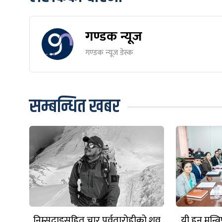
गण्डक न्यूज
गण्डक न्यूज डेस्क
सम्बन्धित खबर
निम्सदाइसहित चार पर्वतारोहीको शव
यी हुन् मन्त