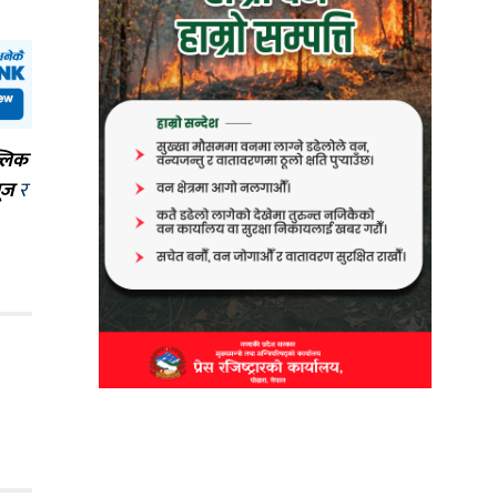
्लिक
ूज
र