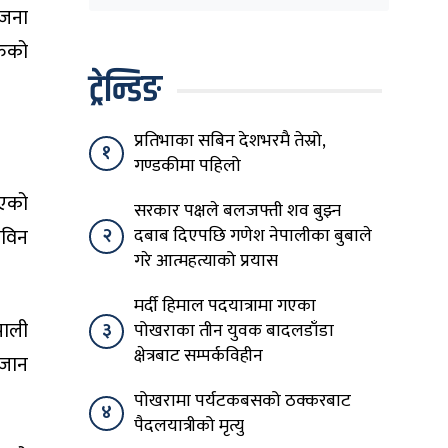
घेरिएको सरकार
 जना
विषयान्तर गर्न माहिर छ’
रुको
ट्रेन्डिङ
प्रतिभाका सबिन देशभरमै तेस्रो,
१
गण्डकीमा पहिलो
गएको
सरकार पक्षले बलजफ्ती शव बुझ्न
२
दबाब दिएपछि गणेश नेपालीका बुबाले
सविन
गरे आत्महत्याको प्रयास
मर्दी हिमाल पदयात्रामा गएका
पाली
३
पोखराका तीन युवक बादलडाँडा
क्षेत्रबाट सम्पर्कविहीन
 जान
पोखरामा पर्यटकबसको ठक्करबाट
४
पैदलयात्रीको मृत्यु