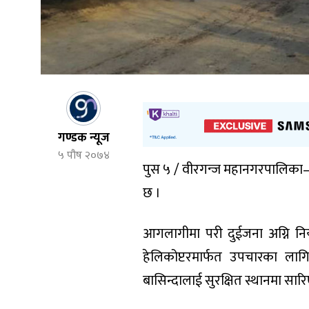
गण्डक न्यूज
५ पौष २०७४
पुस ५ / वीरगन्ज महानगरपालिका–२
छ ।
आगलागीमा परी दुईजना अग्नि निय
हेलिकोप्टरमार्फत उपचारका ला
बासिन्दालाई सुरक्षित स्थानमा सार