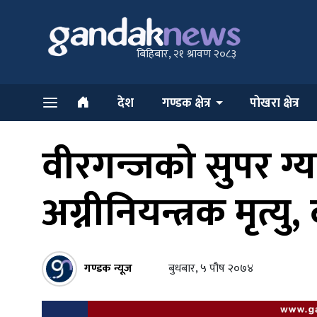
बिहिबार, २१ श्रावण २०८३
देश
गण्डक क्षेत्र
पोखरा क्षेत्र
वीरगन्जको सुपर ग
अग्नीनियन्त्रक मृत्य
गण्डक न्यूज
बुधबार, ५ पौष २०७४