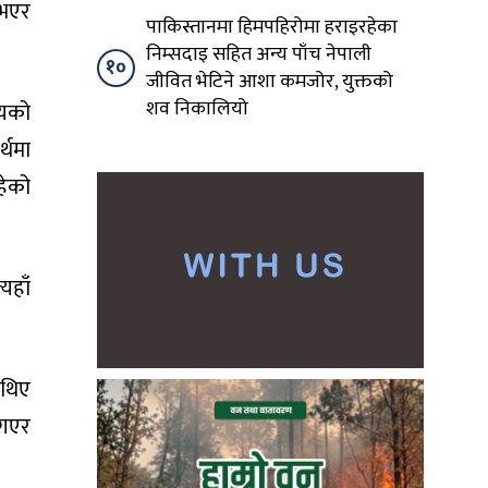
 भएर
पाकिस्तानमा हिमपहिरोमा हराइरहेका
निम्सदाइ सहित अन्य पाँच नेपाली
१०
जीवित भेटिने आशा कमजोर, युक्तको
शव निकालियो
लयको
्थमा
हेको
्यहाँ
 थिए
 गएर